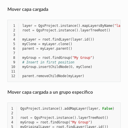
Mover capa cargada
 1
layer
=
QgsProject
.
instance
()
.
mapLayersByName
(
"layer
 2
root
=
QgsProject
.
instance
()
.
layerTreeRoot
()
 3
 4
myLayer
=
root
.
findLayer
(
layer
.
id
())
 5
myClone
=
myLayer
.
clone
()
 6
parent
=
myLayer
.
parent
()
 7
 8
myGroup
=
root
.
findGroup
(
"My Group"
)
 9
# Insert in first position
10
myGroup
.
insertChildNode
(
0
,
myClone
)
11
12
parent
.
removeChildNode
(
myLayer
)
Mover capa cargada a un grupo específico
1
QgsProject
.
instance
()
.
addMapLayer
(
layer
,
False
)
2
3
root
=
QgsProject
.
instance
()
.
layerTreeRoot
()
4
myGroup
=
root
.
findGroup
(
"My Group"
)
5
myOriginalLayer
=
root
.
findLayer
(
layer
.
id
())