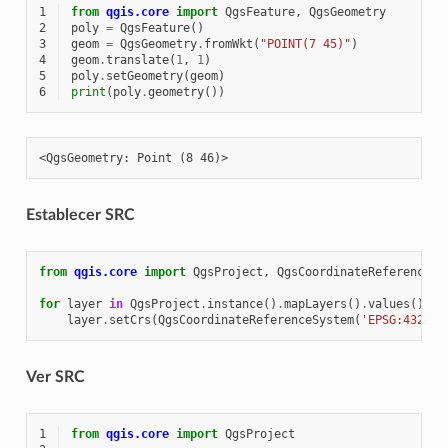
1
from
qgis.core
import
QgsFeature
,
QgsGeometry
2
poly
=
QgsFeature
()
3
geom
=
QgsGeometry
.
fromWkt
(
"POINT(7 45)"
)
4
geom
.
translate
(
1
,
1
)
5
poly
.
setGeometry
(
geom
)
6
print
(
poly
.
geometry
())
Establecer SRC
from
qgis.core
import
QgsProject
,
QgsCoordinateReferenceSy
for
layer
in
QgsProject
.
instance
()
.
mapLayers
()
.
values
():
layer
.
setCrs
(
QgsCoordinateReferenceSystem
(
'EPSG:4326'
)
Ver SRC
1
from
qgis.core
import
QgsProject