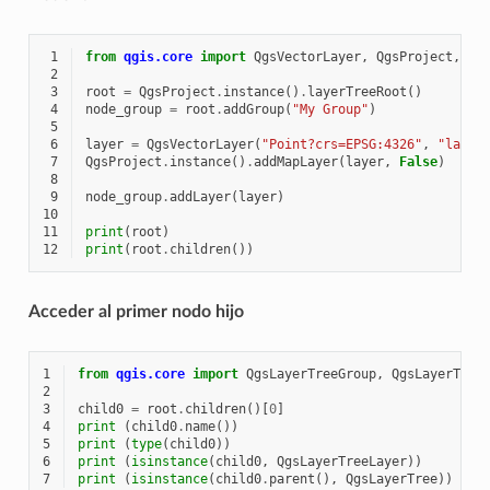
 1
from
qgis.core
import
QgsVectorLayer
,
QgsProject
,
Qg
 2
 3
root
=
QgsProject
.
instance
()
.
layerTreeRoot
()
 4
node_group
=
root
.
addGroup
(
"My Group"
)
 5
 6
layer
=
QgsVectorLayer
(
"Point?crs=EPSG:4326"
,
"layer
 7
QgsProject
.
instance
()
.
addMapLayer
(
layer
,
False
)
 8
 9
node_group
.
addLayer
(
layer
)
10
11
print
(
root
)
12
print
(
root
.
children
())
Acceder al primer nodo hijo
1
from
qgis.core
import
QgsLayerTreeGroup
,
QgsLayerTree
2
3
child0
=
root
.
children
()[
0
]
4
print
(
child0
.
name
())
5
print
(
type
(
child0
))
6
print
(
isinstance
(
child0
,
QgsLayerTreeLayer
))
7
print
(
isinstance
(
child0
.
parent
(),
QgsLayerTree
))