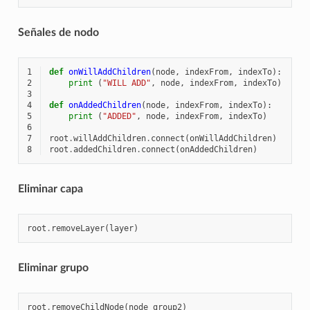
Señales de nodo
1
def
onWillAddChildren
(
node
,
indexFrom
,
indexTo
):
2
print
(
"WILL ADD"
,
node
,
indexFrom
,
indexTo
)
3
4
def
onAddedChildren
(
node
,
indexFrom
,
indexTo
):
5
print
(
"ADDED"
,
node
,
indexFrom
,
indexTo
)
6
7
root
.
willAddChildren
.
connect
(
onWillAddChildren
)
8
root
.
addedChildren
.
connect
(
onAddedChildren
)
Eliminar capa
root
.
removeLayer
(
layer
)
Eliminar grupo
root
.
removeChildNode
(
node_group2
)