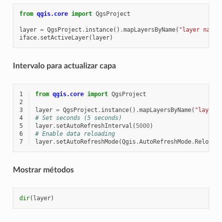
from
qgis.core
import
QgsProject
layer
=
QgsProject
.
instance
()
.
mapLayersByName
(
"layer name 
iface
.
setActiveLayer
(
layer
)
Intervalo para actualizar capa
1
from
qgis.core
import
QgsProject
2
3
layer
=
QgsProject
.
instance
()
.
mapLayersByName
(
"layer 
4
# Set seconds (5 seconds)
5
layer
.
setAutoRefreshInterval
(
5000
)
6
# Enable data reloading
7
layer
.
setAutoRefreshMode
(
Qgis
.
AutoRefreshMode
.
ReloadD
Mostrar métodos
dir
(
layer
)