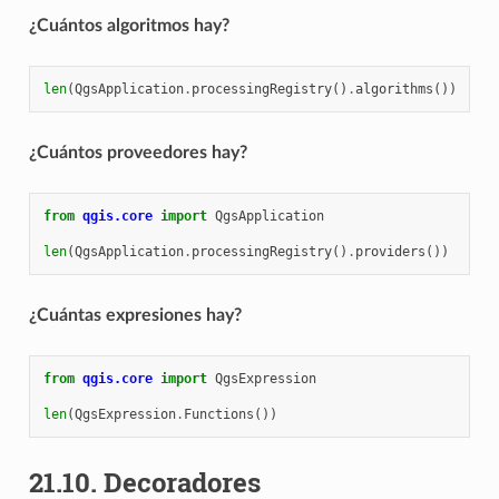
¿Cuántos algoritmos hay?
len
(
QgsApplication
.
processingRegistry
()
.
algorithms
())
¿Cuántos proveedores hay?
from
qgis.core
import
QgsApplication
len
(
QgsApplication
.
processingRegistry
()
.
providers
())
¿Cuántas expresiones hay?
from
qgis.core
import
QgsExpression
len
(
QgsExpression
.
Functions
())
21.10.
Decoradores