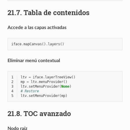
21.7.
Tabla de contenidos
Accede a las capas activadas
iface
.
mapCanvas
()
.
layers
()
Eliminar menú contextual
1
ltv
=
iface
.
layerTreeView
()
2
mp
=
ltv
.
menuProvider
()
3
ltv
.
setMenuProvider
(
None
)
4
# Restore
5
ltv
.
setMenuProvider
(
mp
)
21.8.
TOC avanzado
Nodo raíz