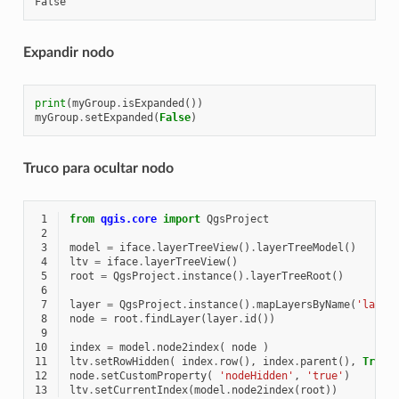
Expandir nodo
print
(
myGroup
.
isExpanded
())
myGroup
.
setExpanded
(
False
)
Truco para ocultar nodo
 1
from
qgis.core
import
QgsProject
 2
 3
model
=
iface
.
layerTreeView
()
.
layerTreeModel
()
 4
ltv
=
iface
.
layerTreeView
()
 5
root
=
QgsProject
.
instance
()
.
layerTreeRoot
()
 6
 7
layer
=
QgsProject
.
instance
()
.
mapLayersByName
(
'layer
 8
node
=
root
.
findLayer
(
layer
.
id
())
 9
10
index
=
model
.
node2index
(
node
)
11
ltv
.
setRowHidden
(
index
.
row
(),
index
.
parent
(),
True
12
node
.
setCustomProperty
(
'nodeHidden'
,
'true'
)
13
ltv
.
setCurrentIndex
(
model
.
node2index
(
root
))