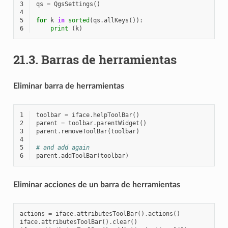
3
qs
=
QgsSettings
()
4
5
for
k
in
sorted
(
qs
.
allKeys
()):
6
print
(
k
)
21.3.
Barras de herramientas
Eliminar barra de herramientas
1
toolbar
=
iface
.
helpToolBar
()
2
parent
=
toolbar
.
parentWidget
()
3
parent
.
removeToolBar
(
toolbar
)
4
5
# and add again
6
parent
.
addToolBar
(
toolbar
)
Eliminar acciones de un barra de herramientas
actions
=
iface
.
attributesToolBar
()
.
actions
()
iface
.
attributesToolBar
()
.
clear
()