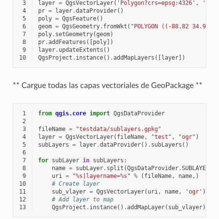
 3
layer
=
QgsVectorLayer
(
'Polygon?crs=epsg:4326'
,
'Mis
 4
pr
=
layer
.
dataProvider
()
 5
poly
=
QgsFeature
()
 6
geom
=
QgsGeometry
.
fromWkt
(
"POLYGON ((-88.82 34.99,-
 7
poly
.
setGeometry
(
geom
)
 8
pr
.
addFeatures
([
poly
])
 9
layer
.
updateExtents
()
10
QgsProject
.
instance
()
.
addMapLayers
([
layer
])
** Cargue todas las capas vectoriales de GeoPackage **
 1
from
qgis.core
import
QgsDataProvider
 2
 3
fileName
=
"testdata/sublayers.gpkg"
 4
layer
=
QgsVectorLayer
(
fileName
,
"test"
,
"ogr"
)
 5
subLayers
=
layer
.
dataProvider
()
.
subLayers
()
 6
 7
for
subLayer
in
subLayers
:
 8
name
=
subLayer
.
split
(
QgsDataProvider
.
SUBLAYER_S
 9
uri
=
"
%s
|layername=
%s
"
%
(
fileName
,
name
,)
10
# Create layer
11
sub_vlayer
=
QgsVectorLayer
(
uri
,
name
,
'ogr'
)
12
# Add layer to map
13
QgsProject
.
instance
()
.
addMapLayer
(
sub_vlayer
)