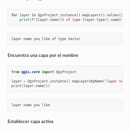
for
layer
in
QgsProject
.
instance
()
.
mapLayers
()
.
values
():
print
(
f
"
{
layer
.
name
()
}
 of type 
{
layer
.
type
()
.
name
}
"
)
Encuentra una capa por el nombre
from
qgis.core
import
QgsProject
layer
=
QgsProject
.
instance
()
.
mapLayersByName
(
"layer name 
print
(
layer
.
name
())
Establecer capa activa