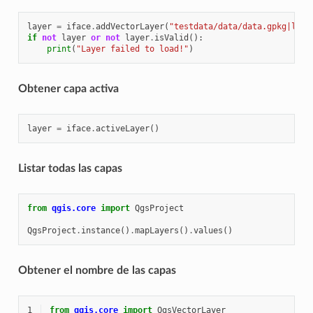
layer
=
iface
.
addVectorLayer
(
"testdata/data/data.gpkg|laye
if
not
layer
or
not
layer
.
isValid
():
print
(
"Layer failed to load!"
)
Obtener capa activa
layer
=
iface
.
activeLayer
()
Listar todas las capas
from
qgis.core
import
QgsProject
QgsProject
.
instance
()
.
mapLayers
()
.
values
()
Obtener el nombre de las capas
1
from
qgis.core
import
QgsVectorLayer