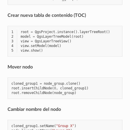
Crear nueva tabla de contenido (TOC)
1
root
=
QgsProject
.
instance
()
.
layerTreeRoot
()
2
model
=
QgsLayerTreeModel
(
root
)
3
view
=
QgsLayerTreeView
()
4
view
.
setModel
(
model
)
5
view
.
show
()
Mover nodo
cloned_group1
=
node_group
.
clone
()
root
.
insertChildNode
(
0
,
cloned_group1
)
root
.
removeChildNode
(
node_group
)
Cambiar nombre del nodo
cloned_group1
.
setName
(
"Group X"
)