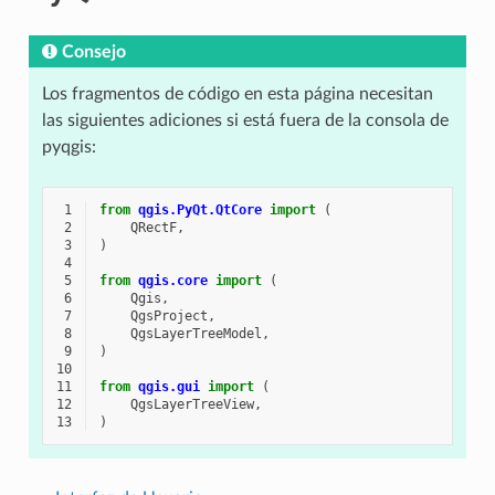
Consejo
Los fragmentos de código en esta página necesitan
las siguientes adiciones si está fuera de la consola de
pyqgis:
 1
from
qgis.PyQt.QtCore
import
(
 2
QRectF
,
 3
)
 4
 5
from
qgis.core
import
(
 6
Qgis
,
 7
QgsProject
,
 8
QgsLayerTreeModel
,
 9
)
10
11
from
qgis.gui
import
(
12
QgsLayerTreeView
,
13
)