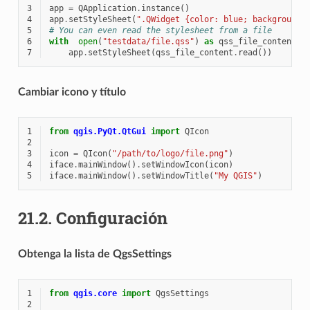
3
app
=
QApplication
.
instance
()
4
app
.
setStyleSheet
(
".QWidget {color: blue; background-
5
# You can even read the stylesheet from a file
6
with
open
(
"testdata/file.qss"
)
as
qss_file_content
:
7
app
.
setStyleSheet
(
qss_file_content
.
read
())
Cambiar icono y título
1
from
qgis.PyQt.QtGui
import
QIcon
2
3
icon
=
QIcon
(
"/path/to/logo/file.png"
)
4
iface
.
mainWindow
()
.
setWindowIcon
(
icon
)
5
iface
.
mainWindow
()
.
setWindowTitle
(
"My QGIS"
)
21.2.
Configuración
Obtenga la lista de QgsSettings
1
from
qgis.core
import
QgsSettings
2