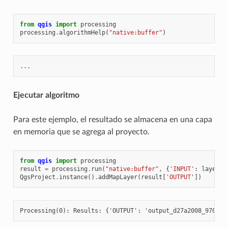
from
qgis
import
processing
processing
.
algorithmHelp
(
"native:buffer"
)
Ejecutar algoritmo
Para este ejemplo, el resultado se almacena en una capa
en memoria que se agrega al proyecto.
from
qgis
import
processing
result
=
processing
.
run
(
"native:buffer"
,
{
'INPUT'
:
layer
,
QgsProject
.
instance
()
.
addMapLayer
(
result
[
'OUTPUT'
])