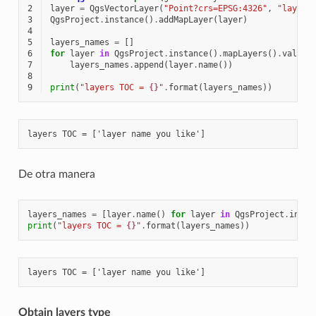
2
layer
=
QgsVectorLayer
(
"Point?crs=EPSG:4326"
,
"layer 
3
QgsProject
.
instance
()
.
addMapLayer
(
layer
)
4
5
layers_names
=
[]
6
for
layer
in
QgsProject
.
instance
()
.
mapLayers
()
.
values
7
layers_names
.
append
(
layer
.
name
())
8
9
print
(
"layers TOC = 
{}
"
.
format
(
layers_names
))
De otra manera
layers_names
=
[
layer
.
name
()
for
layer
in
QgsProject
.
insta
print
(
"layers TOC = 
{}
"
.
format
(
layers_names
))
Obtain layers type