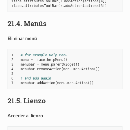
iface
.
attributesToolBar
()
.
addAction
(
actions
[
4
])
iface
.
attributesToolBar
()
.
addAction
(
actions
[
3
])
21.4.
Menús
Eliminar menú
1
# for example Help Menu
2
menu
=
iface
.
helpMenu
()
3
menubar
=
menu
.
parentWidget
()
4
menubar
.
removeAction
(
menu
.
menuAction
())
5
6
# and add again
7
menubar
.
addAction
(
menu
.
menuAction
())
21.5.
Lienzo
Acceder al lienzo