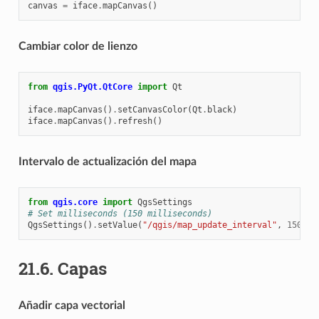
canvas
=
iface
.
mapCanvas
()
Cambiar color de lienzo
from
qgis.PyQt.QtCore
import
Qt
iface
.
mapCanvas
()
.
setCanvasColor
(
Qt
.
black
)
iface
.
mapCanvas
()
.
refresh
()
Intervalo de actualización del mapa
from
qgis.core
import
QgsSettings
# Set milliseconds (150 milliseconds)
QgsSettings
()
.
setValue
(
"/qgis/map_update_interval"
,
150
)
21.6.
Capas
Añadir capa vectorial