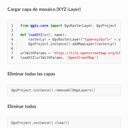
Cargar capa de mosaico (XYZ-Layer)
1
from
qgis.core
import
QgsRasterLayer
,
QgsProject
2
3
def
loadXYZ
(
url
,
name
):
4
rasterLyr
=
QgsRasterLayer
(
"type=xyz&url="
+
url
,
5
QgsProject
.
instance
()
.
addMapLayer
(
rasterLyr
)
6
7
urlWithParams
=
'https://tile.openstreetmap.org/%7Bz%
8
loadXYZ
(
urlWithParams
,
'OpenStreetMap'
)
Eliminar todas las capas
QgsProject
.
instance
()
.
removeAllMapLayers
()
Eliminar todos
QgsProject
.
instance
()
.
clear
()