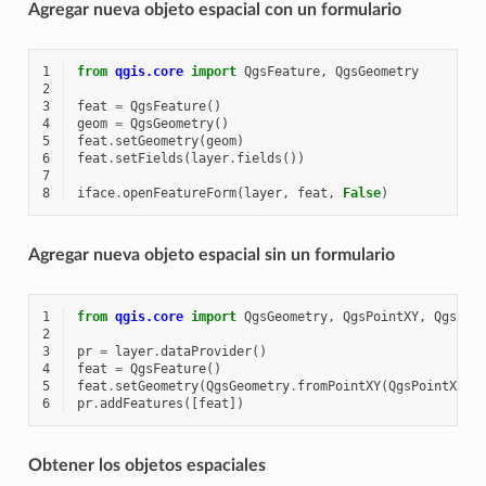
Agregar nueva objeto espacial con un formulario
1
from
qgis.core
import
QgsFeature
,
QgsGeometry
2
3
feat
=
QgsFeature
()
4
geom
=
QgsGeometry
()
5
feat
.
setGeometry
(
geom
)
6
feat
.
setFields
(
layer
.
fields
())
7
8
iface
.
openFeatureForm
(
layer
,
feat
,
False
)
Agregar nueva objeto espacial sin un formulario
1
from
qgis.core
import
QgsGeometry
,
QgsPointXY
,
QgsFea
2
3
pr
=
layer
.
dataProvider
()
4
feat
=
QgsFeature
()
5
feat
.
setGeometry
(
QgsGeometry
.
fromPointXY
(
QgsPointXY
(
1
6
pr
.
addFeatures
([
feat
])
Obtener los objetos espaciales