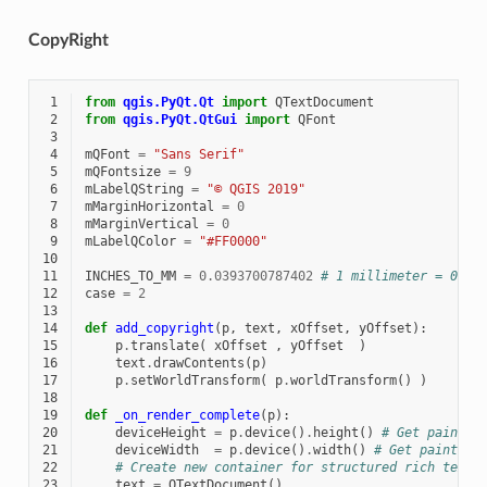
CopyRight
 1
from
qgis.PyQt.Qt
import
QTextDocument
 2
from
qgis.PyQt.QtGui
import
QFont
 3
 4
mQFont
=
"Sans Serif"
 5
mQFontsize
=
9
 6
mLabelQString
=
"© QGIS 2019"
 7
mMarginHorizontal
=
0
 8
mMarginVertical
=
0
 9
mLabelQColor
=
"#FF0000"
10
11
INCHES_TO_MM
=
0.0393700787402
# 1 millimeter = 0.03
12
case
=
2
13
14
def
add_copyright
(
p
,
text
,
xOffset
,
yOffset
):
15
p
.
translate
(
xOffset
,
yOffset
)
16
text
.
drawContents
(
p
)
17
p
.
setWorldTransform
(
p
.
worldTransform
()
)
18
19
def
_on_render_complete
(
p
):
20
deviceHeight
=
p
.
device
()
.
height
()
# Get paint d
21
deviceWidth
=
p
.
device
()
.
width
()
# Get paint de
22
# Create new container for structured rich text
23
text
=
QTextDocument
()