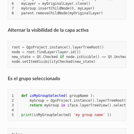
6
myLayer
=
myOriginalLayer
.
clone
()
7
myGroup
.
insertChildNode
(
0
,
myLayer
)
8
parent
.
removeChildNode
(
myOriginalLayer
)
Alternar la visibilidad de la capa activa
root
=
QgsProject
.
instance
()
.
layerTreeRoot
()
node
=
root
.
findLayer
(
layer
.
id
())
new_state
=
Qt
.
Checked
if
node
.
isVisible
()
==
Qt
.
Unchecked
node
.
setItemVisibilityChecked
(
new_state
)
Es el grupo seleccionado
1
def
isMyGroupSelected
(
groupName
):
2
myGroup
=
QgsProject
.
instance
()
.
layerTreeRoot
()
.
f
3
return
myGroup
in
iface
.
layerTreeView
()
.
selectedN
4
5
print
(
isMyGroupSelected
(
'my group name'
))