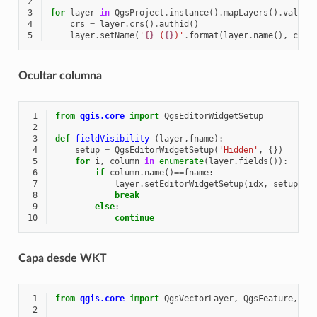
2
3
for
layer
in
QgsProject
.
instance
()
.
mapLayers
()
.
values
4
crs
=
layer
.
crs
()
.
authid
()
5
layer
.
setName
(
'
{}
 (
{}
)'
.
format
(
layer
.
name
(),
crs
)
Ocultar columna
 1
from
qgis.core
import
QgsEditorWidgetSetup
 2
 3
def
fieldVisibility
(
layer
,
fname
):
 4
setup
=
QgsEditorWidgetSetup
(
'Hidden'
,
{})
 5
for
i
,
column
in
enumerate
(
layer
.
fields
()):
 6
if
column
.
name
()
==
fname
:
 7
layer
.
setEditorWidgetSetup
(
idx
,
setup
)
 8
break
 9
else
:
10
continue
Capa desde WKT
 1
from
qgis.core
import
QgsVectorLayer
,
QgsFeature
,
Qg
 2