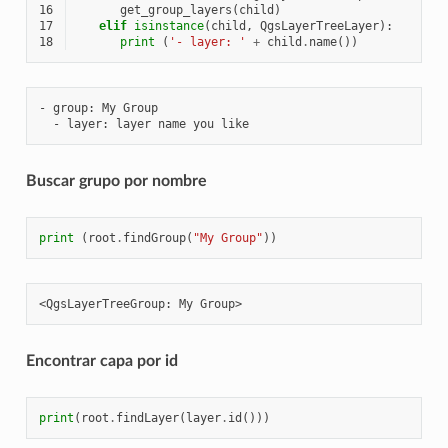
16
get_group_layers
(
child
)
17
elif
isinstance
(
child
,
QgsLayerTreeLayer
):
18
print
(
'- layer: '
+
child
.
name
())
- group: My Group

Buscar grupo por nombre
print
(
root
.
findGroup
(
"My Group"
))
Encontrar capa por id
print
(
root
.
findLayer
(
layer
.
id
()))