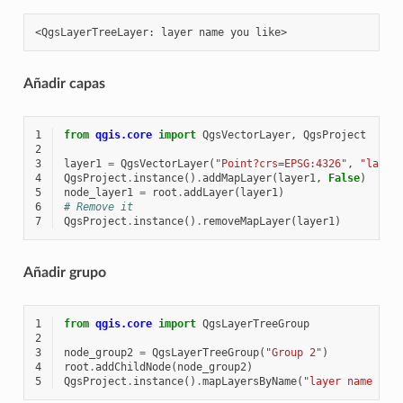
Añadir capas
1
from
qgis.core
import
QgsVectorLayer
,
QgsProject
2
3
layer1
=
QgsVectorLayer
(
"Point?crs=EPSG:4326"
,
"layer
4
QgsProject
.
instance
()
.
addMapLayer
(
layer1
,
False
)
5
node_layer1
=
root
.
addLayer
(
layer1
)
6
# Remove it
7
QgsProject
.
instance
()
.
removeMapLayer
(
layer1
)
Añadir grupo
1
from
qgis.core
import
QgsLayerTreeGroup
2
3
node_group2
=
QgsLayerTreeGroup
(
"Group 2"
)
4
root
.
addChildNode
(
node_group2
)
5
QgsProject
.
instance
()
.
mapLayersByName
(
"layer name you