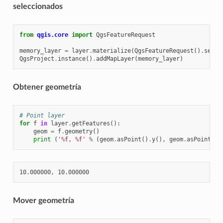
seleccionados
from
qgis.core
import
QgsFeatureRequest
memory_layer
=
layer
.
materialize
(
QgsFeatureRequest
()
.
setFi
QgsProject
.
instance
()
.
addMapLayer
(
memory_layer
)
Obtener geometría
# Point layer
for
f
in
layer
.
getFeatures
():
geom
=
f
.
geometry
()
print
(
'
%f
, 
%f
'
%
(
geom
.
asPoint
()
.
y
(),
geom
.
asPoint
()
.
Mover geometría