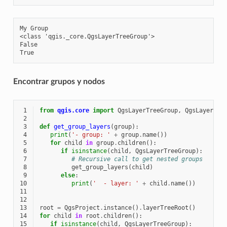
My Group

<class 'qgis._core.QgsLayerTreeGroup'>

False

Encontrar grupos y nodos
 1
from
qgis.core
import
QgsLayerTreeGroup
,
QgsLayerTre
 2
 3
def
get_group_layers
(
group
):
 4
print
(
'- group: '
+
group
.
name
())
 5
for
child
in
group
.
children
():
 6
if
isinstance
(
child
,
QgsLayerTreeGroup
):
 7
# Recursive call to get nested groups
 8
get_group_layers
(
child
)
 9
else
:
10
print
(
'  - layer: '
+
child
.
name
())
11
12
13
root
=
QgsProject
.
instance
()
.
layerTreeRoot
()
14
for
child
in
root
.
children
():
15
if
isinstance
(
child
,
QgsLayerTreeGroup
):