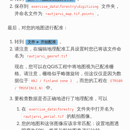
保存到
文件夹，
exercise_data\forestry\digitizing
并命名文件为
。
rautjarvi_map.tif.points
最后，对您的地图进行配准：
转到
。
文件 ► 开始配准
请注意，在编辑地理配准工具设置时您已将该文件命
名为
rautjarvi_georef.tif
现在，您可以在QGIS工程中将地图视为已配准栅
格。请注意，栅格似乎略微旋转，但这仅仅是因为数
据位于
，而您的工程在
KKJ
/
Finland
zone
2
ETRS89
中。
/
TM35FIN(E,N)
要检查数据是否正确地进行了地理配准，可以
在
文件夹中打开名为
exercise_data\forestry
的航拍图像。
rautjarvi_aerial.tif
您的地图和这张图像应该非常匹配：设置地图透