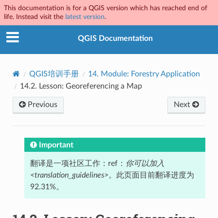
This documentation is for a QGIS version which has reached end of
life. Instead visit the
latest version
.
QGIS Documentation
QGIS培训手册
14.
Module: Forestry Application
14.2.
Lesson: Georeferencing a Map
Previous
Next
Important
翻译是一项社区工作：ref：
你可以加入
<translation_guidelines>
。此页面目前翻译进度为
92.31%。