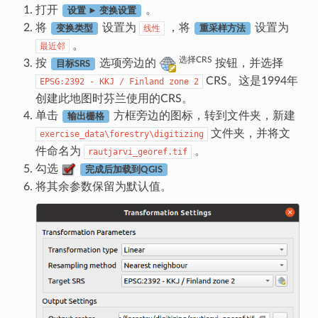
打开
。
设置 ► 变换设置
将
设置为
，将
设置为
线性
变换类型
重采样方法
。
最近邻
选择CRS
按
选项旁边的
按钮，并选择
目标SRS
CRS。这是1994年
EPSG:2392
-
KKJ
/
Finland
zone
2
创建此地图时芬兰使用的CRS。
单击
方框旁边的图标，转到文件夹，新建
输出栅格
文件夹，并将文
exercise_data\forestry\digitizing
件命名为
。
rautjarvi_georef.tif
勾选
完成后加载到QGIS
将其余参数保留为默认值。