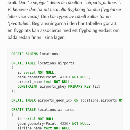
skull. Den * knepiga * delen är tabellen ``airports_airlines``.
Vi behöver den för att lista alla flygbolag för alla flygplatser
(eller vice versa). Den här typen av tabell kallas för en
*pivottabell
. Begränsningarna i den här tabellen gör att
en flygplats kan associeras med ett flygbolag endast om
båda redan finns i sina lager.
CREATE
SCHEMA
locations
;
CREATE
TABLE
locations
.
airports
(
id
serial
NOT
NULL
,
geom
geometry
(
Point
,
4326
)
NOT
NULL
,
airport_name
text
NOT
NULL
,
CONSTRAINT
airports_pkey
PRIMARY
KEY
(
id
)
);
CREATE
INDEX
airports_geom_idx
ON
locations
.
airports
USING
CREATE
TABLE
locations
.
airlines
(
id
serial
NOT
NULL
,
geom
geometry
(
Point
,
4326
)
NOT
NULL
,
airline_name
text
NOT
NULL
,