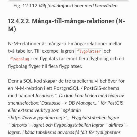
Fig. 12.112
Välj föräldrafunktioner med barnvärden
12.4.2.2.
Många-till-många-relationer (N-
M)
N-M-relationer är många-till-många-relationer mellan
två tabeller. Till exempel lagren
och
flygplatser
: en flygplats tar emot flera flygbolag och ett
flygbolag
flygbolag flyger till flera flygplatser.
Denna SQL-kod skapar de tre tabellerna vi behöver för
en N-M-relation i ett PostgreSQL / PostGIS-schema
med namnet
locations *. Du kan köra koden med hjälp av
:menuselection:`Database –> DB Manager…` för PostGIS
eller externa verktyg som `pgAdmin
<https://www.pgadmin.org>`_. Flygplatstabellen lagrar
``airports``-lagret och flygbolagstabellen lagrar ``airlines``-
lagret. I båda tabellerna används få fält för tydlighetens