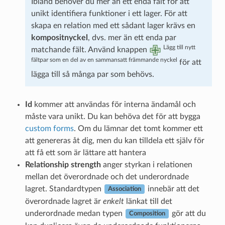
Ibland behöver du mer än ett enda fält för att
unikt identifiera funktioner i ett lager. För att
skapa en relation med ett sådant lager krävs en
kompositnyckel
, dvs. mer än ett enda par
Lägg till nytt
matchande fält. Använd knappen
fältpar som en del av en sammansatt främmande nyckel
för att
lägga till så många par som behövs.
Id
kommer att användas för interna ändamål och
måste vara unikt. Du kan behöva det för att bygga
custom forms
. Om du lämnar det tomt kommer ett
att genereras åt dig, men du kan tilldela ett själv för
att få ett som är lättare att hantera
Relationship strength
anger styrkan i relationen
mellan det överordnade och det underordnade
lagret. Standardtypen
innebär att det
Association
överordnade lagret är
enkelt
länkat till det
underordnade medan typen
gör att du
Composition