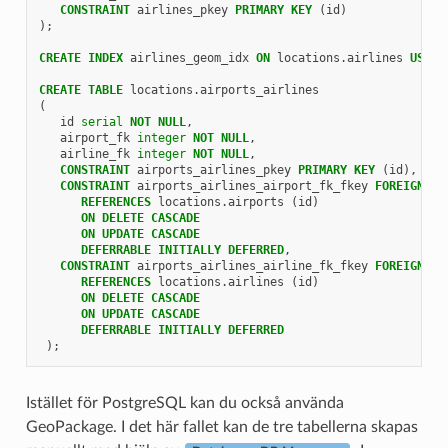
CONSTRAINT
airlines_pkey
PRIMARY
KEY
(
id
)
);
CREATE
INDEX
airlines_geom_idx
ON
locations
.
airlines
USING
CREATE
TABLE
locations
.
airports_airlines
(
id
serial
NOT
NULL
,
airport_fk
integer
NOT
NULL
,
airline_fk
integer
NOT
NULL
,
CONSTRAINT
airports_airlines_pkey
PRIMARY
KEY
(
id
),
CONSTRAINT
airports_airlines_airport_fk_fkey
FOREIGN
KE
REFERENCES
locations
.
airports
(
id
)
ON
DELETE
CASCADE
ON
UPDATE
CASCADE
DEFERRABLE
INITIALLY
DEFERRED
,
CONSTRAINT
airports_airlines_airline_fk_fkey
FOREIGN
KE
REFERENCES
locations
.
airlines
(
id
)
ON
DELETE
CASCADE
ON
UPDATE
CASCADE
DEFERRABLE
INITIALLY
DEFERRED
);
Istället för PostgreSQL kan du också använda
GeoPackage. I det här fallet kan de tre tabellerna skapas