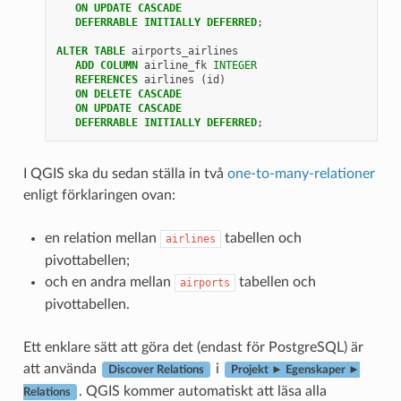
ON
UPDATE
CASCADE
DEFERRABLE
INITIALLY
DEFERRED
;
ALTER
TABLE
airports_airlines
ADD
COLUMN
airline_fk
INTEGER
REFERENCES
airlines
(
id
)
ON
DELETE
CASCADE
ON
UPDATE
CASCADE
DEFERRABLE
INITIALLY
DEFERRED
;
I QGIS ska du sedan ställa in två
one-to-many-relationer
enligt förklaringen ovan:
en relation mellan
tabellen och
airlines
pivottabellen;
och en andra mellan
tabellen och
airports
pivottabellen.
Ett enklare sätt att göra det (endast för PostgreSQL) är
att använda
i
Discover Relations
Projekt ► Egenskaper ►
. QGIS kommer automatiskt att läsa alla
Relations