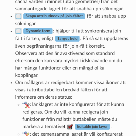
cacha värden i minnet (utan geometrier) från det
sammanfogade lagret för att snabba upp sökningar.
för att snabba upp
Skapa attributindex på join-fältet
sökningar
: hjälper till att synkronisera join-
Dynamic form
fält i farten, enligt
. På så sätt uppdateras
Target field
även begränsningarna för join-fält korrekt.
Observera att den är avaktiverad som standard
eftersom den kan vara mycket tidskrävande om du
har många funktioner eller en mängd olika
kopplingar.
Om mållagret är redigerbart kommer vissa ikoner att
visas i attributtabellen bredvid fälten för att
informera om deras status:
: länklagret är inte konfigurerat för att kunna
redigeras. Om du vill kunna redigera join-
funktioner från målattributtabellen måste du
markera alternativet
.
Editable join layer
: det gemensamma lagret är väl konfigurerat