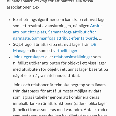
tillhandahåller verktyg för att hantera alla dessa
associationer, t.ex:
Bearbetningsalgoritmer som kan skapa ett nytt lager
som ett resultat av anslutningen, nämligen
Anslut
attribut efter plats
,
Sammanfoga attribut efter
närmaste
,
Sammanfoga attribut efter fältvärde
, …
SQL-frågor för att skapa ett nytt lager från
DB
Manager
eller som ett
virtuellt lager
Joins-egenskaper
eller
relationsinställningar
som
tillfälligt utökar attributen för objekt i ett visst lager
med attributen för objekt i ett annat lager baserat på
något eller några matchande attribut.
Joins och relationer är tekniska begrepp som lånats
från databaser för att få ut mesta möjliga av data
som lagras i tabeller genom att kombinera deras
innehåll. Tanken är att funktioner (rader) i olika lager
(tabeller) kan associeras med varandra. Antalet rader
som matchar varandra kan ha vilket värde som helst