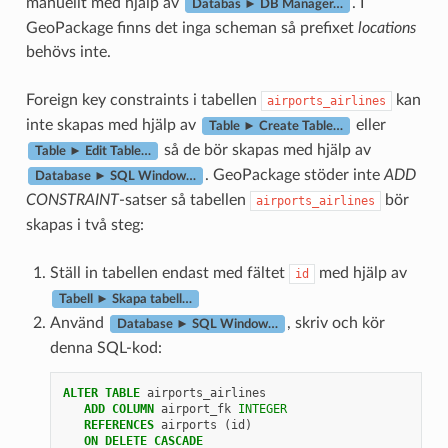
manuellt med hjälp av
. I
Databas ► DB Manager…
GeoPackage finns det inga scheman så prefixet
locations
behövs inte.
Foreign key constraints i tabellen
kan
airports_airlines
inte skapas med hjälp av
eller
Table ► Create Table…
så de bör skapas med hjälp av
Table ► Edit Table…
. GeoPackage stöder inte
ADD
Database ► SQL Window…
CONSTRAINT
-satser så tabellen
bör
airports_airlines
skapas i två steg:
Ställ in tabellen endast med fältet
med hjälp av
id
Tabell ► Skapa tabell…
Använd
, skriv och kör
Database ► SQL Window…
denna SQL-kod:
ALTER
TABLE
airports_airlines
ADD
COLUMN
airport_fk
INTEGER
REFERENCES
airports
(
id
)
ON
DELETE
CASCADE