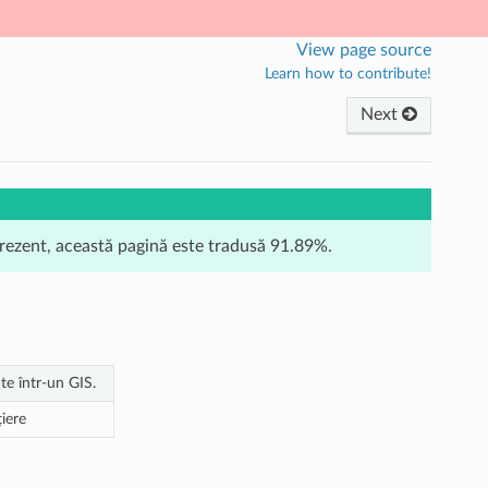
View page source
Learn how to contribute!
Next
prezent, această pagină este tradusă 91.89%.
ate într-un GIS.
țiere