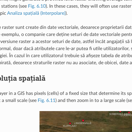
stations (see
Fig. 6.10
). In these cases, they will often use rast
opic
Analiza spațială (Interpolare)
).
 raster sunt create din date vectoriale, deoarece proprietarii da
e exemplu, o companie care deține seturi de date vectoriale pentru
versiune raster a acestor seturi de date, astfel încât angajații să
ormal, doar dacă atributele care le-ar putea fi utile utilizatorilor
iei. În cazul în care utilizatorul trebuie să afișeze tabela de atri
irată, deoarece straturile raster nu au asociate, de obicei, date a
luția spațială
ayer in a GIS has pixels (cells) of a fixed size that determine it
 a small scale (see
Fig. 6.11
) and then zoom in to a large scale (s