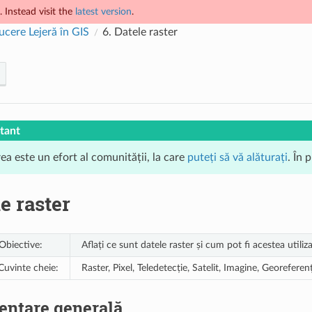
 Instead visit the
latest version
.
ucere Lejeră în GIS
6.
Datele raster
tant
ea este un efort al comunității, la care
puteți să vă alăturați
. În 
e raster
Obiective:
Aflați ce sunt datele raster și cum pot fi acestea utiliz
Cuvinte cheie:
Raster, Pixel, Teledetecție, Satelit, Imagine, Georeferen
entare generală