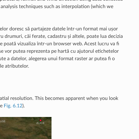
er analysis techniques such as interpolation (which we
telor doresc să partajeze datele într-un format mai ușor
 drumuri, căi ferate, cadastru și altele, poate lua decizia
 le poată vizualiza într-un browser web. Acest lucru va fi
, se vor putea reprezenta pe hartă cu ajutorul etichetelor
bute a datelor, alegerea unui format raster ar putea fi o
le atributelor.
s spatial resolution. This becomes apparent when you look
ee
Fig. 6.12
).