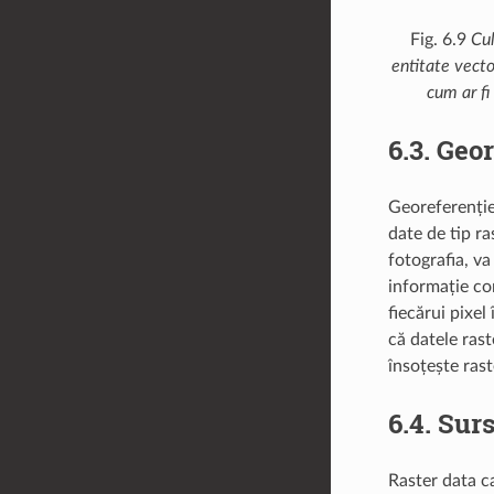
Fig. 6.9
Cul
entitate vecto
cum ar fi
6.3.
Geor
Georeferenție
date de tip ra
fotografia, va
informație con
fiecărui pixel
că datele rast
însoțește rast
6.4.
Surs
Raster data c