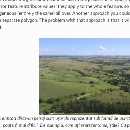
tor feature attribute values, they apply to the whole feature, so
eneous (entirely the same) all over. Another approach you could t
a separate polygon. The problem with that approach is that it wi
t.
 entități dintr-un peisaj sunt ușor de reprezentat sub formă de puncte,
i, poate fi mai dificil. De exemplu, cum ați reprezenta pajiștile? Ca 