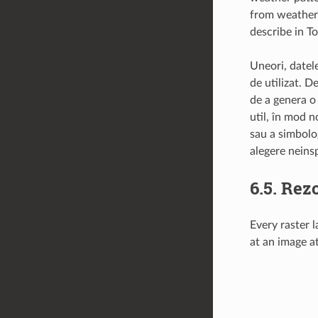
from weather 
describe in T
Uneori, datele
de utilizat. D
de a genera o 
util, în mod n
sau a simbolog
alegere neinsp
6.5.
Rezo
Every raster l
at an image at