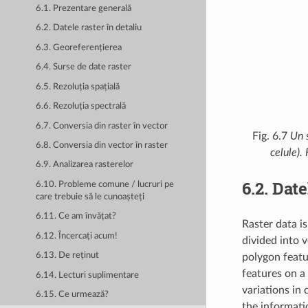
6.1. Prezentare generală
6.2. Datele raster în detaliu
6.3. Georeferențierea
6.4. Surse de date raster
6.5. Rezoluția spațială
6.6. Rezoluția spectrală
6.7. Conversia din raster în vector
Fig. 6.7
Un s
6.8. Conversia din vector în raster
celule).
6.9. Analizarea rasterelor
6.2.
Date
6.10. Probleme comune / lucruri pe
care trebuie să le cunoașteți
6.11. Ce am învățat?
Raster data i
6.12. Încercați acum!
divided into 
6.13. De reținut
polygon featu
features on a
6.14. Lecturi suplimentare
variations in
6.15. Ce urmează?
the informati