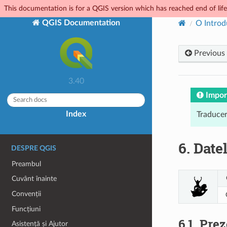
This documentation is for a QGIS version which has reached end of life.
QGIS Documentation
O Introd
Previous
3.40
Impor
Index
Traducer
6.
Datel
DESPRE QGIS
Preambul
Cuvânt înainte
Convenții
Funcțiuni
6.1.
Prez
Asistență și Ajutor