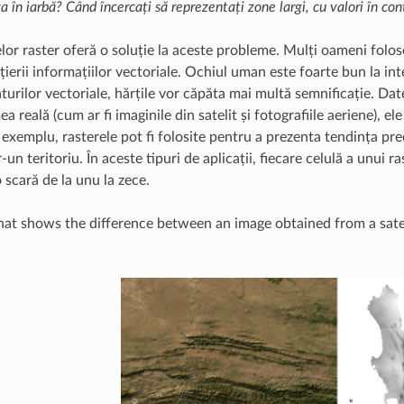
a în iarbă? Când încercați să reprezentați zone largi, cu valori în co
elor raster oferă o soluție la aceste probleme. Mulți oameni folos
ierii informațiilor vectoriale. Ochiul uman este foarte bun la inte
aturilor vectoriale, hărțile vor căpăta mai multă semnificație. D
a reală (cum ar fi imaginile din satelit și fotografiile aeriene), 
exemplu, rasterele pot fi folosite pentru a prezenta tendința prec
-un teritoriu. În aceste tipuri de aplicații, fiecare celulă a unui ra
 scară de la unu la zece.
at shows the difference between an image obtained from a satel