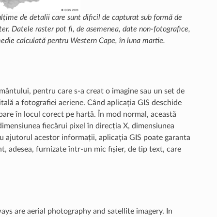
ulțime de detalii care sunt dificil de capturat sub formă de
ter. Datele raster pot fi, de asemenea, date non-fotografice,
medie calculată pentru Western Cape, în luna martie.
mântului, pentru care s-a creat o imagine sau un set de
itală a fotografiei aeriene. Când aplicația GIS deschide
 apare în locul corect pe hartă. În mod normal, această
dimensiunea fiecărui pixel în direcția X, dimensiunea
 Cu ajutorul acestor informații, aplicația GIS poate garanta
t, adesea, furnizate într-un mic fișier, de tip text, care
s are aerial photography and satellite imagery. In