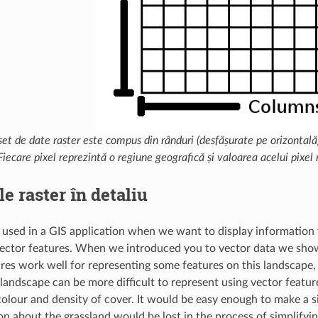
et de date raster este compus din rânduri (desfășurate pe orizontală) 
 Fiecare pixel reprezintă o regiune geografică și valoarea acelui pixel
le raster în detaliu
s used in a GIS application when we want to display information 
vector features. When we introduced you to vector data we sho
res work well for representing some features on this landscape, 
 landscape can be more difficult to represent using vector feat
 colour and density of cover. It would be easy enough to make a s
on about the grassland would be lost in the process of simplifyin