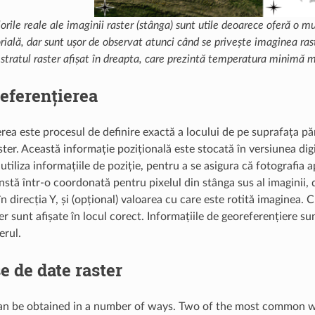
orile reale ale imaginii raster (stânga) sunt utile deoarece oferă o m
rială, dar sunt ușor de observat atunci când se privește imaginea ras
 stratul raster afișat în dreapta, care prezintă temperatura minimă 
eferențierea
rea este procesul de definire exactă a locului de pe suprafața pă
ster. Această informație pozițională este stocată în versiunea dig
 utiliza informațiile de poziție, pentru a se asigura că fotografia
stă într-o coordonată pentru pixelul din stânga sus al imaginii, 
 în direcția Y, și (opțional) valoarea cu care este rotită imaginea.
er sunt afișate în locul corect. Informațiile de georeferențiere sun
erul.
e de date raster
an be obtained in a number of ways. Two of the most common way