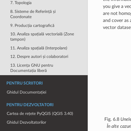
7. Topologia
you give a vec
8. Sisteme de Referință și
are not homog
Coordonate
and cover as 
9. Producția cartografică
vector datase
10. Analiza spațială vectorială (Zone
tampon)
11. Analiza spațială (Interpolare)
12. Despre autori și colaboratori
13. Licența GNU pentru
Documentația liberă
PENTRU SCRIITORI
Ghidul Documentației
PENTRU DEZVOLTATORI
Cartea de rețete PyQGIS (QGIS 3.40)
Fig. 6.8
Unele
Ghidul Dezvoltatorilor
În alte cazur