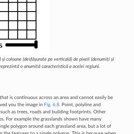
și coloane (desfășurate pe verticală) de pixeli (denumiți și
 reprezintă o anumită caracteristică a acelei regiuni.
that is continuous across an area and cannot easily be
wed you the image in
Fig. 6.8
. Point, polyline and
such as trees, roads and building footprints. Other
ures. For example the grasslands shown have many
ingle polygon around each grassland area, but a lot of
g the features to a single polygon. This is because when