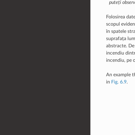
puteți observ
Folosirea dat
scopul evidenț
în spatele str
suprafața lume
abstracte. De 
incendiu dintr
incendiu, pe o
An example th
in
Fig. 6.9
.