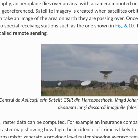
raphy, an aeroplane flies over an area with a camera mounted un
georeferenced. Satellite imagery is created when satellites orbit
n take an image of the area on earth they are passing over. Once 
 to special receiving stations such as the one shown in
Fig. 6.10
. 
 called
remote sensing
.
Centrul de Aplicații prin Satelit CSIR din Hartebeeshoek, lângă Joha
deasupra lor și descarcă imaginile folos
s, raster data can be computed. For example an insurance compan
raster map showing how high the incidence of crime is likely to
rns) might generate a province level raster showing average temp