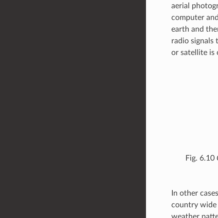
aerial photog
computer and 
earth and the
radio signals
or satellite is
Fig. 6.10
In other case
country wide 
weather patte