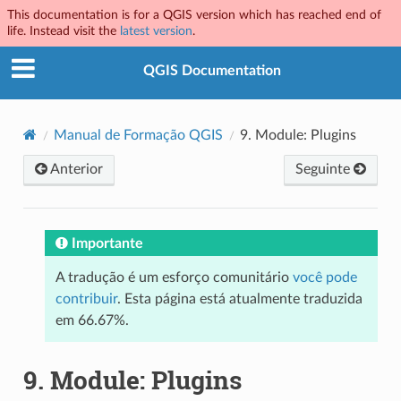
This documentation is for a QGIS version which has reached end of
life. Instead visit the
latest version
.
QGIS Documentation
Manual de Formação QGIS
9.
Module: Plugins
Anterior
Seguinte
Importante
A tradução é um esforço comunitário
você pode
contribuir
. Esta página está atualmente traduzida
em 66.67%.
9.
Module: Plugins