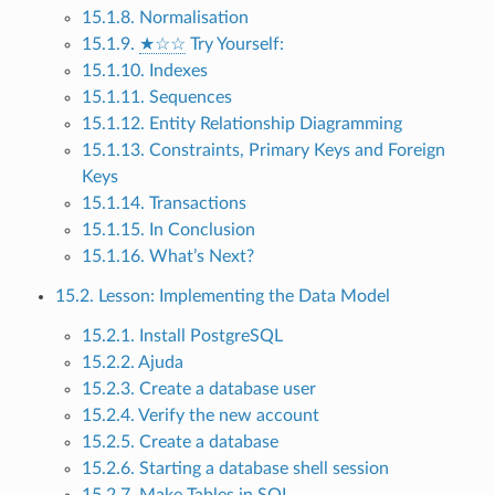
15.1.8. Normalisation
15.1.9.
★☆☆
Try Yourself:
15.1.10. Indexes
15.1.11. Sequences
15.1.12. Entity Relationship Diagramming
15.1.13. Constraints, Primary Keys and Foreign
Keys
15.1.14. Transactions
15.1.15. In Conclusion
15.1.16. What’s Next?
15.2. Lesson: Implementing the Data Model
15.2.1. Install PostgreSQL
15.2.2. Ajuda
15.2.3. Create a database user
15.2.4. Verify the new account
15.2.5. Create a database
15.2.6. Starting a database shell session
15.2.7. Make Tables in SQL