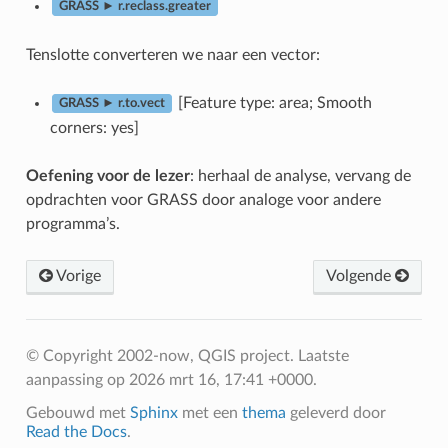
GRASS ► r.reclass.greater
Tenslotte converteren we naar een vector:
[Feature type: area; Smooth
GRASS ► r.to.vect
corners: yes]
Oefening voor de lezer
: herhaal de analyse, vervang de
opdrachten voor GRASS door analoge voor andere
programma’s.
Vorige
Volgende
© Copyright 2002-now, QGIS project.
Laatste
aanpassing op 2026 mrt 16, 17:41 +0000.
Gebouwd met
Sphinx
met een
thema
geleverd door
Read the Docs
.