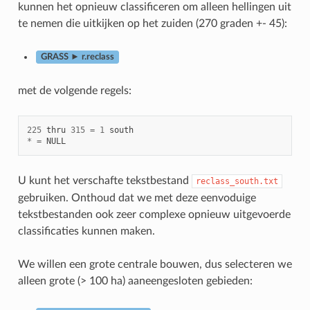
kunnen het opnieuw classificeren om alleen hellingen uit
te nemen die uitkijken op het zuiden (270 graden +- 45):
GRASS ► r.reclass
met de volgende regels:
225
thru
315
=
1
south
*
=
NULL
U kunt het verschafte tekstbestand
reclass_south.txt
gebruiken. Onthoud dat we met deze eenvoduige
tekstbestanden ook zeer complexe opnieuw uitgevoerde
classificaties kunnen maken.
We willen een grote centrale bouwen, dus selecteren we
alleen grote (> 100 ha) aaneengesloten gebieden: