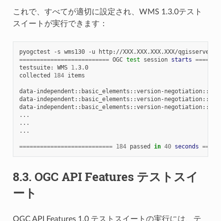
これで、すべてが適切に設定され、WMS 1.3.0テスト
スイートが実行できます：
pyogctest
-s
wms130
-u
==========================
OGC
test
session
starts
=======
testsuite:
WMS
1
.3.0

collected
184
items

data-independent::basic_elements::version-negotiation::neg
data-independent::basic_elements::version-negotiation::neg
data-independent::basic_elements::version-negotiation::neg
...

...

...

===========================
184
passed
in
40
seconds
=====
8.3.
OGC API Features テストスイ
ート
OGC API Features 1.0 テストスイートの実行には、テ