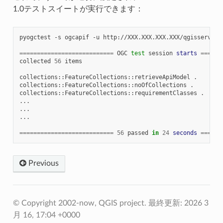
1.0テストスイートが実行できます：
pyogctest
-s
ogcapif
-u
http://XXX.XXX.XXX.XXX/qgisserver

===========================
OGC
test
session
starts
======
collected
56
items

collections::FeatureCollections::retrieveApiModel
.

collections::FeatureCollections::noOfCollections
.

collections::FeatureCollections::requirementClasses
.

...

...

...

===========================
56
passed
in
24
seconds
======
Previous
© Copyright 2002-now, QGIS project.
最終更新: 2026 3
月 16, 17:04 +0000