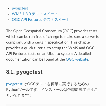
pyogctest
WMS 1.3.0 テストスイート
OGC API Features テストスイート
The Open Geospatial Consortium (OGC) provides tests
which can be run free of charge to make sure a server is
compliant with a certain specification. This chapter
provides a quick tutorial to setup the WMS and OGC
API Features tests on an Ubuntu system. A detailed
documentation can be found at the
OGC website
.
8.1.
pyogctest
pyogctest
はOGCテストを簡単に実行するための
Pythonツールです。インストールは仮想環境で行うこ
とができます：