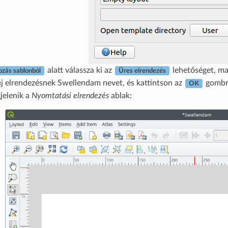
alatt válassza ki az
lehetőséget, m
ozás sablonból
Üres elrendezés
új elrendezésnek Swellendam nevet, és kattintson az
gombr
OK
jelenik a
Nyomtatási elrendezés
ablak: