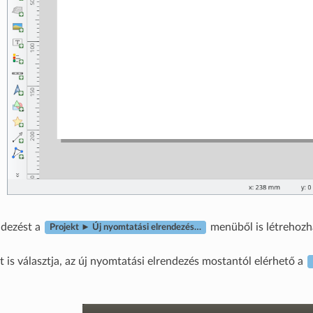
ndezést a
menüből is létrehozha
Projekt ► Új nyomtatási elrendezés…
t is választja, az új nyomtatási elrendezés mostantól elérhető a