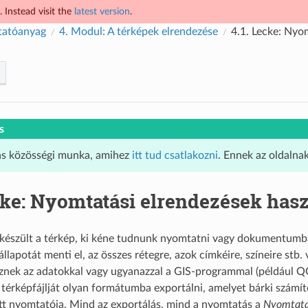
 Instead visit the
latest version
.
tatóanyag
4.
Modul: A térképek elrendezése
4.1.
Lecke: Nyom
s
ás közösségi munka, amihez
itt tud csatlakozni
. Ennek az oldalna
ke: Nyomtatási elrendezések hasz
készült a térkép, ki kéne tudnunk nyomtatni vagy dokumentumba
llapotát menti el, az összes rétegre, azok címkéire, színeire stb
nek az adatokkal vagy ugyanazzal a GIS-programmal (például QGIS
térképfájlját olyan formátumba exportálni, amelyet bárki számí
tt nyomtatója. Mind az exportálás, mind a nyomtatás a
Nyomtatás