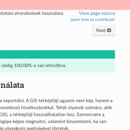
tatási elrendezések használata
View page source
Learn how to contribute!
Next
k eddig 100.00%-a van lefordítva.
nálata
 exportálni. A GIS-térképfájl ugyanis nem kép, hanem a
. vonatkozó hivatkozásokkal. Tehát olyanok számára, akik
), a térképfájl használhatatlan lesz. Szerencsére a
tógépe képes megnyitni, valamint kinyomtatni, ha van
i elrendezés
segítségével történik.