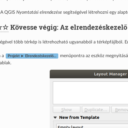
A QGIS
Nyomtatási elrendezése
segítségével létrehozni egy alapt
☆☆
Kövesse végig: Az elrendezéskezelő
égével több térkép is létrehozható ugyanabból a térképfájlból. E
n a
menüpontra az eszköz megnyitásá
Projekt ► Elrendezéskezelő…
ablak.