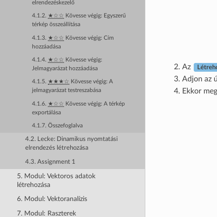
elrendezéskezelő
4.1.2.
★☆☆
Kövesse végig: Egyszerű
térkép összeállítása
4.1.3.
★☆☆
Kövesse végig: Cím
hozzáadása
4.1.4.
★☆☆
Kövesse végig:
Az
Létreh
Jelmagyarázat hozzáadása
Adjon az 
4.1.5.
★★★☆
Kövesse végig: A
Ekkor meg
jelmagyarázat testreszabása
4.1.6.
★☆☆
Kövesse végig: A térkép
exportálása
4.1.7. Összefoglalva
4.2. Lecke: Dinamikus nyomtatási
elrendezés létrehozása
4.3. Assignment 1
5. Modul: Vektoros adatok
létrehozása
6. Modul: Vektoranalízis
7. Modul: Raszterek