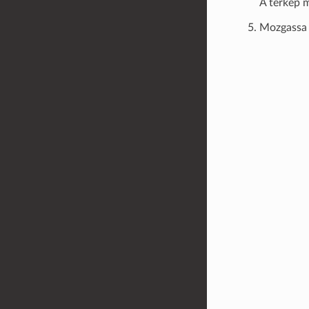
A térkép m
Mozgassa a