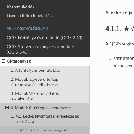
Közreműködők
A lecke célja:
Licencfeltételek betartása
4.1.1.
★
FELHASZNÁLÓKNAK
QGIS kézikönyv és útmutató (QGIS 3.40)
A QGIS segíts
QGIS Szerver kézikönyv és útmutató
(QGIS 3.40)
Kattintso
Oktatóanyag
párbeszéd
1. A tanfolyam bemutatása
2. Modul: Egyszerű térkép
létrehozása és felfedezése
3. Modul: Vektoros adatok
osztályozása
4. Modul: A térképek elrendezése
4.1. Lecke: Nyomtatási elrendezések
használata
4.1.1.
★☆☆
Kövesse végig: Az