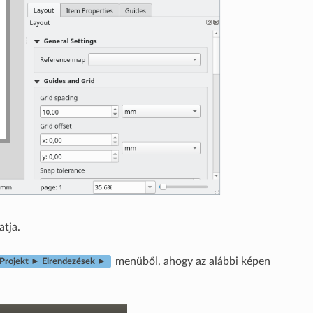
tja.
menüből, ahogy az alábbi képen
Projekt ► Elrendezések ►