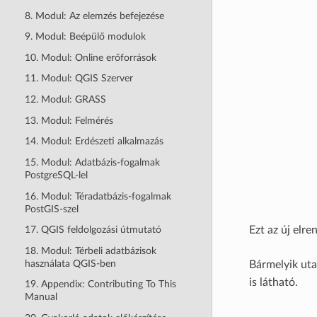
8. Modul: Az elemzés befejezése
9. Modul: Beépülő modulok
10. Modul: Online erőforrások
11. Modul: QGIS Szerver
12. Modul: GRASS
13. Modul: Felmérés
14. Modul: Erdészeti alkalmazás
15. Modul: Adatbázis-fogalmak
PostgreSQL-lel
16. Modul: Téradatbázis-fogalmak
PostGIS-szel
Ezt az új elre
17. QGIS feldolgozási útmutató
18. Modul: Térbeli adatbázisok
használata QGIS-ben
Bármelyik uta
is látható.
19. Appendix: Contributing To This
Manual