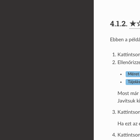
4.1.2.
★
Ebben a példá
Kattintson
Ellenőrizz
Méret
Tájolá
Most már a
Javítsuk ki
Kattintso
Ha ezt az 
Kattintson