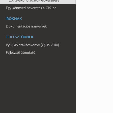
20. Gyakorló adatok előkészítése
Egy könnyed bevezetés a GIS-be
ÍRÓKNAK
Dokumentációs irányelvek
FEJLESZTŐKNEK
PyQGIS szakácskönyv (QGIS 3.40)
Fejlesztői útmutató