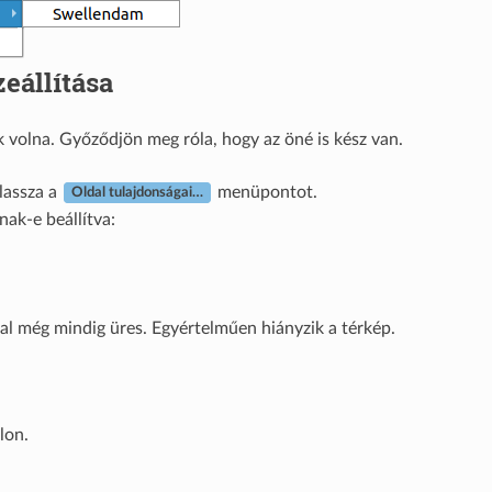
eállítása
 volna. Győződjön meg róla, hogy az öné is kész van.
lassza a
menüpontot.
Oldal tulajdonságai…
ak-e beállítva:
dal még mindig üres. Egyértelműen hiányzik a térkép.
lon.