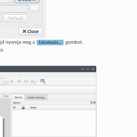
ajd nyomja meg a
gombot.
Létrehozás…
a.