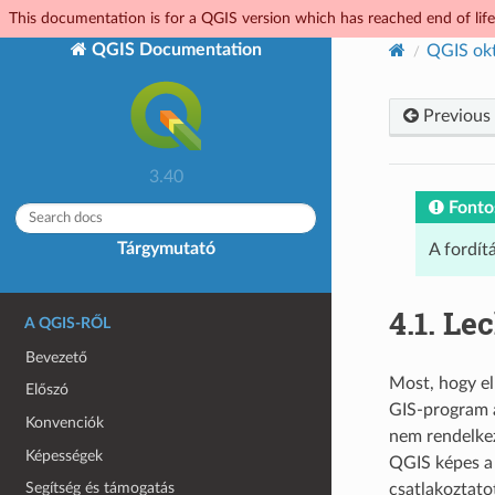
This documentation is for a QGIS version which has reached end of life.
QGIS Documentation
QGIS ok
Previous
3.40
Fonto
Tárgymutató
A fordít
4.1.
Lec
A QGIS-RŐL
Bevezető
Most, hogy el
Előszó
GIS-program á
Konvenciók
nem rendelkez
Képességek
QGIS képes a 
Segítség és támogatás
csatlakoztato