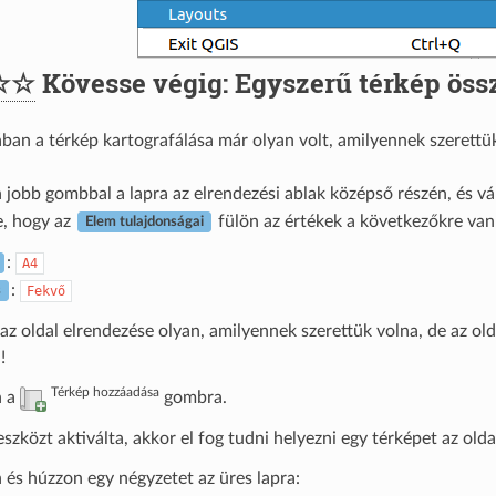
☆☆
Kövesse végig: Egyszerű térkép össz
ban a térkép kartografálása már olyan volt, amilyennek szerettük
 jobb gombbal a lapra az elrendezési ablak középső részén, és vá
e, hogy az
fülön az értékek a következőkre vann
Elem tulajdonságai
:
A4
:
Fekvő
s
z oldal elrendezése olyan, amilyennek szerettük volna, de az ol
!
Térkép hozzáadása
n a
gombra.
eszközt aktiválta, akkor el fog tudni helyezni egy térképet az olda
 és húzzon egy négyzetet az üres lapra: