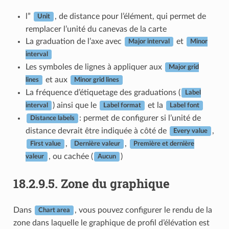
l”
, de distance pour l’élément, qui permet de
Unit
remplacer l’unité du canevas de la carte
La graduation de l’axe avec
et
Major interval
Minor
interval
Les symboles de lignes à appliquer aux
Major grid
et aux
lines
Minor grid lines
La fréquence d’étiquetage des graduations (
Label
) ainsi que le
et la
interval
Label format
Label font
: permet de configurer si l’unité de
Distance labels
distance devrait être indiquée à côté de
,
Every value
,
,
First value
Dernière valeur
Première et dernière
, ou cachée (
)
valeur
Aucun
18.2.9.5.
Zone du graphique
Dans
, vous pouvez configurer le rendu de la
Chart area
zone dans laquelle le graphique de profil d’élévation est