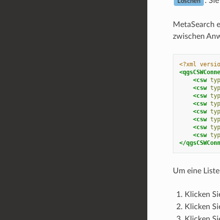
. Si
Löschen
MetaSearch er
zwischen Anw
<?xml versi
<qgsCSWConn
<csw
ty
<csw
ty
<csw
ty
<csw
ty
<csw
ty
<csw
ty
<csw
ty
<csw
ty
</qgsCSWCon
Um eine Liste
Klicken Si
Klicken Si
Klicken Si