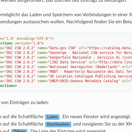
e werden aufgefordert, das Löschen des Eintrags zu bestätigen.
möglicht das Laden und Speichern von Verbindungen in einer XM
endungen austauschen wollen. Nachfolgend finden Sie ein Beisp
on="1.0" encoding="UTF-8"?>
ections
version=
"1.0"
>
pe=
"OGC CSW 2.0.2"
name=
"Data.gov CSW"
url=
"https://catalog.data
pe=
"OGC CSW 2.0.2"
name=
"Geonorge - National CSW service for Nor
pe=
"OGC CSW 2.0.2"
name=
"Geoportale Nazionale - Servizio di rice
pe=
"OGC CSW 2.0.2"
name=
"LINZ Data Service"
url=
"http://data.lin
pe=
"OGC CSW 2.0.2"
name=
"Nationaal Georegister (Nederland)"
url=
pe=
"OGC CSW 2.0.2"
name=
"RNDT - Repertorio Nazionale dei Dati Te
pe=
"OGC CSW 2.0.2"
name=
"UK Location Catalogue Publishing Servic
pe=
"OGC CSW 2.0.2"
name=
"UNEP/GRID-Geneva Metadata Catalog"
url=
nections>
 von Einträgen zu laden:
e auf die Schaltfläche
. Ein neues Fenster wird angezeigt.
Laden
e auf die Schaltfläche
und navigieren Sie zu der XM
Durchsuchen
e auf
. Die Liste der Einträge wird angezeigt.
Öffnen