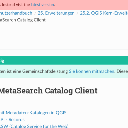
 Instead visit the
latest version
.
nutzerhandbuch
25.
Erweiterungen
25.2.
QGIS Kern-Erweit
aSearch Catalog Client
ig
en ist eine Gemeinschaftsleistung
Sie können mitmachen
. Diese
MetaSearch Catalog Client
mit Metadaten-Katalogen in QGIS
I - Records
W (Catalog Service for the Web)