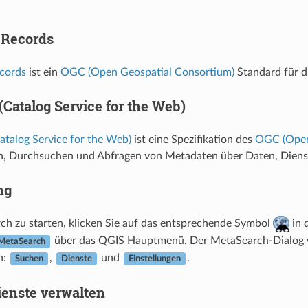
 Records
cords
ist ein
OGC (Open Geospatial Consortium)
Standard für 
Catalog Service for the Web)
alog Service for the Web)
ist eine Spezifikation des
OGC (Open
, Durchsuchen und Abfragen von Metadaten über Daten, Dienste
ng
h zu starten, klicken Sie auf das entsprechende Symbol
in 
über das QGIS Hauptmenü. Der MetaSearch-Dialog wi
MetaSearch
n:
,
und
.
Suchen
Dienste
Einstellungen
ienste verwalten