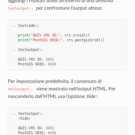
aggiungi i risultati attesi all’interno di una direttiva
..
per confrontare l’output atteso:
testoutput::
..
testcode
::
print
(
"QGIS CRS ID:"
,
crs
.
srsid
())
print
(
"PostGIS SRID:"
,
crs
.
postgisSrid
())
..
testoutput
::
QGIS
CRS
ID
:
3452
PostGIS
SRID
:
4326
Per impostazione predefinita, il contenuto di
..
viene mostrato nell’output HTML. Per
testoutput::
nasconderlo dall’HTML usa l’opzione
:hide:
:
..
testoutput
::
:
hide
:
QGIS
CRS
ID
:
3452
PostGIS
SRID
:
4326