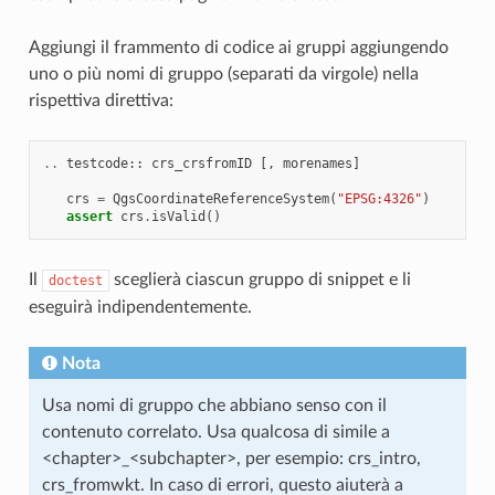
Aggiungi il frammento di codice ai gruppi aggiungendo
uno o più nomi di gruppo (separati da virgole) nella
rispettiva direttiva:
..
testcode
::
crs_crsfromID
[,
morenames
]
crs
=
QgsCoordinateReferenceSystem
(
"EPSG:4326"
)
assert
crs
.
isValid
()
Il
sceglierà ciascun gruppo di snippet e li
doctest
eseguirà indipendentemente.
Nota
Usa nomi di gruppo che abbiano senso con il
contenuto correlato. Usa qualcosa di simile a
<chapter>_<subchapter>, per esempio: crs_intro,
crs_fromwkt. In caso di errori, questo aiuterà a