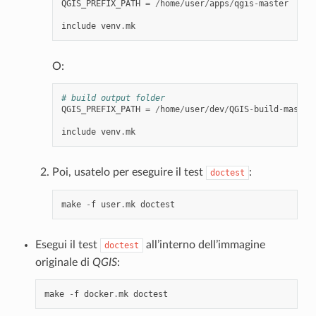
QGIS_PREFIX_PATH
=
/
home
/
user
/
apps
/
qgis
-
master
include
venv
.
mk
O:
# build output folder
QGIS_PREFIX_PATH
=
/
home
/
user
/
dev
/
QGIS
-
build
-
master
include
venv
.
mk
Poi, usatelo per eseguire il test
:
doctest
make
-
f
user
.
mk
doctest
Esegui il test
all’interno dell’immagine
doctest
originale di
QGIS
:
make
-
f
docker
.
mk
doctest