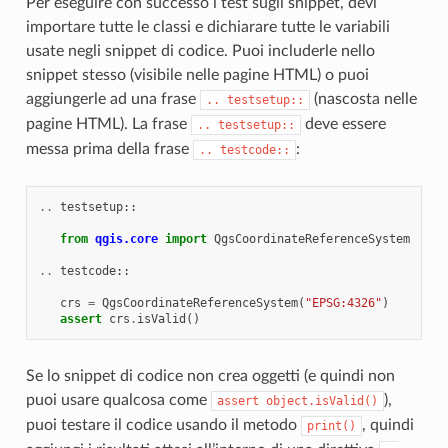
Per eseguire con successo i test sugli snippet, devi
importare tutte le classi e dichiarare tutte le variabili
usate negli snippet di codice. Puoi includerle nello
snippet stesso (visibile nelle pagine HTML) o puoi
aggiungerle ad una frase
(nascosta nelle
..
testsetup::
pagine HTML). La frase
deve essere
..
testsetup::
messa prima della frase
:
..
testcode::
..
testsetup
::
from
qgis.core
import
QgsCoordinateReferenceSystem
..
testcode
::
crs
=
QgsCoordinateReferenceSystem
(
"EPSG:4326"
)
assert
crs
.
isValid
()
Se lo snippet di codice non crea oggetti (e quindi non
puoi usare qualcosa come
),
assert
object.isValid()
puoi testare il codice usando il metodo
, quindi
print()