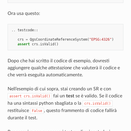
Ora usa questo:
..
testcode
::
crs
=
QgsCoordinateReferenceSystem
(
"EPSG:4326"
)
assert
crs
.
isValid
()
Dopo che hai scritto il codice di esempio, dovresti
aggiungere qualche
attestazione
che valuterà il codice e
che verrà eseguita automaticamente.
Nell’esempio di cui sopra, stai creando un SR e con
fai un
test
se è valido. Se il codice
assert
crs.isValid()
ha una sintassi python sbagliata o la
crs.isValid()
restituisce
, questo frammento di codice fallirà
False
durante il test.