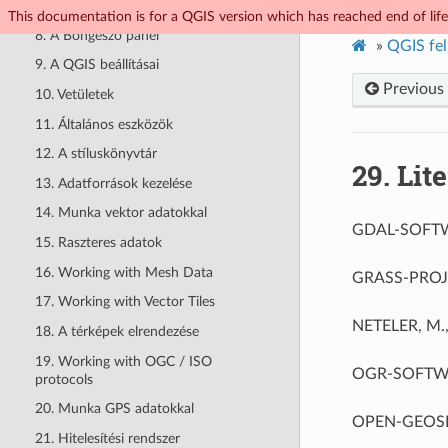
7. A QGIS felülete
This documentation is for a QGIS version which has reached end of life.
8. A Böngésző panel
»
QGIS fel
9. A QGIS beállításai
Previous
10. Vetületek
11. Általános eszközök
12. A stíluskönyvtár
29.
Lit
13. Adatforrások kezelése
14. Munka vektor adatokkal
GDAL-SOFTWAR
15. Raszteres adatok
16. Working with Mesh Data
GRASS-PROJEC
17. Working with Vector Tiles
NETELER, M.,
18. A térképek elrendezése
19. Working with OGC / ISO
OGR-SOFTWARE
protocols
20. Munka GPS adatokkal
OPEN-GEOSPAT
21. Hitelesítési rendszer