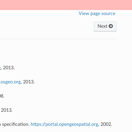
View page source
Next
g
, 2013.
s.osgeo.org
, 2013.
8.
, 2013.
pecification.
https://portal.opengeospatial.org
, 2002.