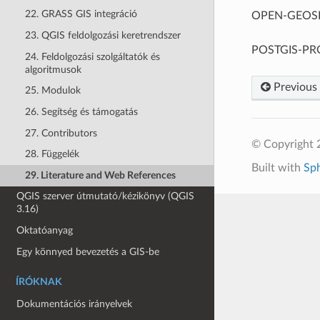
22. GRASS GIS integráció
OPEN-GEOSPAT
23. QGIS feldolgozási keretrendszer
POSTGIS-PROJ
24. Feldolgozási szolgáltatók és
algoritmusok
Previous
25. Modulok
26. Segítség és támogatás
27. Contributors
© Copyright 
28. Függelék
Built with
Sp
29. Literature and Web References
QGIS szerver útmutató/kézikönyv (QGIS
3.16)
Oktatóanyag
Egy könnyed bevezetés a GIS-be
ÍRÓKNAK
Dokumentációs irányelvek