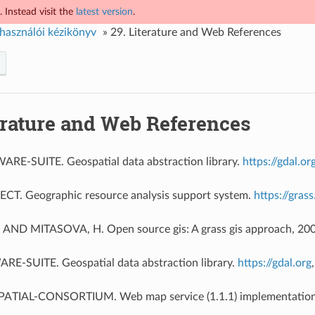
 Instead visit the
latest version
.
használói kézikönyv
»
29.
Literature and Web References
erature and Web References
E-SUITE. Geospatial data abstraction library.
https://gdal.or
T. Geographic resource analysis support system.
https://gras
 AND MITASOVA, H. Open source gis: A grass gis approach, 200
-SUITE. Geospatial data abstraction library.
https://gdal.org
IAL-CONSORTIUM. Web map service (1.1.1) implementation s