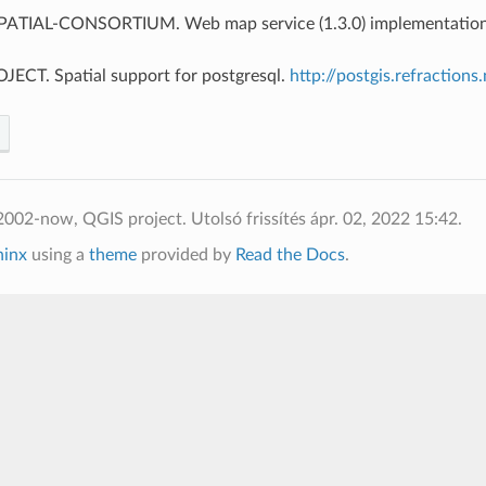
IAL-CONSORTIUM. Web map service (1.3.0) implementation s
ECT. Spatial support for postgresql.
http://postgis.refractions.
2002-now, QGIS project.
Utolsó frissítés ápr. 02, 2022 15:42.
hinx
using a
theme
provided by
Read the Docs
.