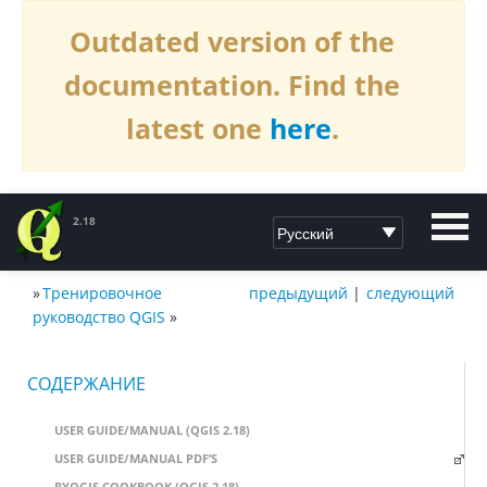
Outdated version of the
documentation. Find the
latest one
here
.
2.18
»
Тренировочное
предыдущий
|
следующий
ДОКУМЕНТАЦИЯ QGIS2.18
руководство QGIS
»
СОДЕРЖАНИЕ
USER GUIDE/MANUAL (QGIS 2.18)
USER GUIDE/MANUAL PDF’S
PYQGIS COOKBOOK (QGIS 2.18)