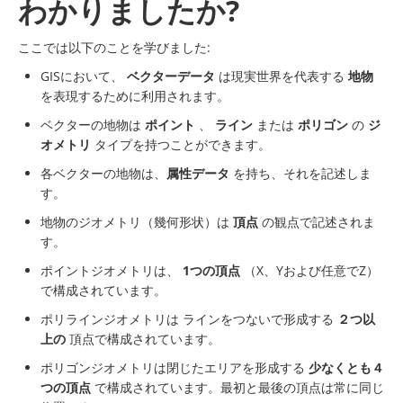
わかりましたか?
ここでは以下のことを学びました:
GISにおいて、
ベクターデータ
は現実世界を代表する
地物
を表現するために利用されます。
ベクターの地物は
ポイント
、
ライン
または
ポリゴン
の
ジ
オメトリ
タイプを持つことができます。
各ベクターの地物は、
属性データ
を持ち、それを記述しま
す。
地物のジオメトリ（幾何形状）は
頂点
の観点で記述されま
す。
ポイントジオメトリは、
1つの頂点
（X、Yおよび任意でZ）
で構成されています。
ポリラインジオメトリは ラインをつないで形成する
２つ以
上の
頂点で構成されています。
ポリゴンジオメトリは閉じたエリアを形成する
少なくとも４
つの頂点
で構成されています。最初と最後の頂点は常に同じ