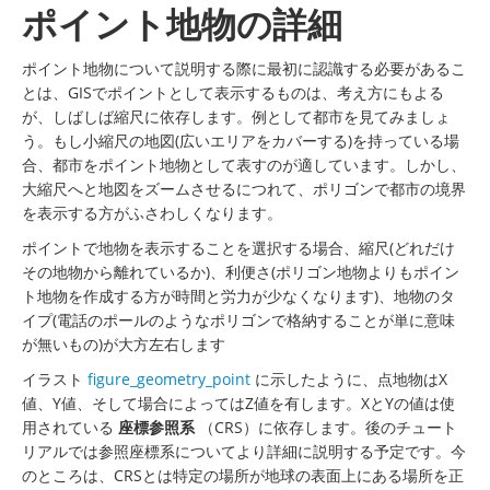
ポイント地物の詳細
ポイント地物について説明する際に最初に認識する必要があるこ
とは、GISでポイントとして表示するものは、考え方にもよる
が、しばしば縮尺に依存します。例として都市を見てみましょ
う。もし小縮尺の地図(広いエリアをカバーする)を持っている場
合、都市をポイント地物として表すのが適しています。しかし、
大縮尺へと地図をズームさせるにつれて、ポリゴンで都市の境界
を表示する方がふさわしくなります。
ポイントで地物を表示することを選択する場合、縮尺(どれだけ
その地物から離れているか)、利便さ(ポリゴン地物よりもポイン
ト地物を作成する方が時間と労力が少なくなります)、地物のタ
イプ(電話のポールのようなポリゴンで格納することが単に意味
が無いもの)が大方左右します
イラスト
figure_geometry_point
に示したように、点地物はX
値、Y値、そして場合によってはZ値を有します。XとYの値は使
用されている
座標参照系
（CRS）に依存します。後のチュート
リアルでは参照座標系についてより詳細に説明する予定です。今
のところは、CRSとは特定の場所が地球の表面上にある場所を正