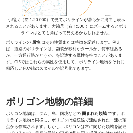
小縮尺（左 1:20 000）で見てポリラインが滑らかに湾曲し表示
されることがあります。大縮尺（右 1:500 ）にズームするとポリ
ラインはとても角ばって見えるかもしれません。
ポリラインの
属性
はその性質または特徴を記述します。例え
ば、道路のポリラインは、舗装が砂利かタールか、何車線ある
か、一方通行路かどうか、を記述する属性を持つことがありま
す。GISではこれらの属性を使用して、ポリライン地物をそれに
相応しい色や線のスタイルで記号化できます。
ポリゴン地物の詳細
ポリゴン地物は、ダム、島、国境などの
囲まれた領域
です。ポ
リライン地物と同様に、ポリゴンは連続線で連結された一連の頂
点から作成されます。しかし、ポリゴンは常に閉じた領域を記述
しているので、最初と最後の頂点は常に同じ場所でなければなり