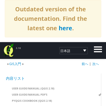
Outdated version of the
documentation. Find the
latest one
here
.
2.18
»
GIS入門
»
前へ
|
次へ
QGISへの寄付2.18
内容リスト
USER GUIDE/MANUAL (QGIS 2.18)
USER GUIDE/MANUAL PDF’S
PYQGIS COOKBOOK (QGIS 2.18)