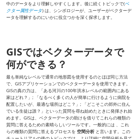
中のデータをより理解しやすくします。後に続くトピックで(
ベ
クター属性データ
) は、シンボロジーが、ユーザーがベクターデ
ータを理解するのにいかに役立つかを深く探求します。
GISではベクターデータで
何ができる？
最も単純なレベルで通常の地形図を使用するのとほぼ同じ方法
で、GISアプリケーションでのベクターデータを使用できます。
GISの真の力は、「ある河川の100年洪水レベルの範囲内にある
家はどれ？」; 「なるべく多くの人が簡単に行けるように病院を
配置したいが、最適な場所はどこ？」; 「どこそこの郊外に住ん
でいる生徒は誰？」といった質問を尋ね始めたときに発揮され始
めます。GISは、ベクターデータの助けを借りてこれらの種類の
質問に答えるための素晴らしいツールです。一般的には 、これ
らの種類の質問に答えるプロセスを
空間分析
と言います。この
チュートリアルの後のトピックでは、より詳細に空間分析を見て