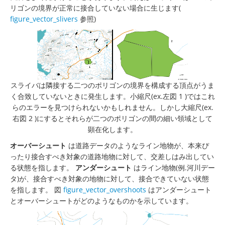
リゴンの境界が正常に接合していない場合に生じます(
figure_vector_slivers
参照)
スライバは隣接する二つのポリゴンの境界を構成する頂点がうま
く合致していないときに発生します。小縮尺(ex.左図 1 )ではこれ
らのエラーを見つけられないかもしれません。しかし大縮尺(ex.
右図 2 )にするとそれらが二つのポリゴンの間の細い領域として
顕在化します。
オーバーシュート
は道路データのようなライン地物が、本来ぴ
ったり接合すべき対象の道路地物に対して、交差しはみ出してい
る状態を指します。
アンダーシュート
はライン地物(例.河川デー
タ)が、接合すべき対象の地物に対して、接合できていない状態
を指します。 図
figure_vector_overshoots
はアンダーシュート
とオーバーシュートがどのようなものかを示しています。