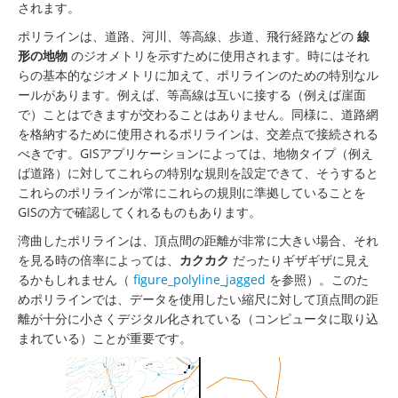
されます。
ポリラインは、道路、河川、等高線、歩道、飛行経路などの
線
形の地物
のジオメトリを示すために使用されます。時にはそれ
らの基本的なジオメトリに加えて、ポリラインのための特別なル
ールがあります。例えば、等高線は互いに接する（例えば崖面
で）ことはできますが交わることはありません。同様に、道路網
を格納するために使用されるポリラインは、交差点で接続される
べきです。GISアプリケーションによっては、地物タイプ（例え
ば道路）に対してこれらの特別な規則を設定できて、そうすると
これらのポリラインが常にこれらの規則に準拠していることを
GISの方で確認してくれるものもあります。
湾曲したポリラインは、頂点間の距離が非常に大きい場合、それ
を見る時の倍率によっては、
カクカク
だったりギザギザに見え
るかもしれません（
figure_polyline_jagged
を参照）。このた
めポリラインでは、データを使用したい縮尺に対して頂点間の距
離が十分に小さくデジタル化されている（コンピュータに取り込
まれている）ことが重要です。