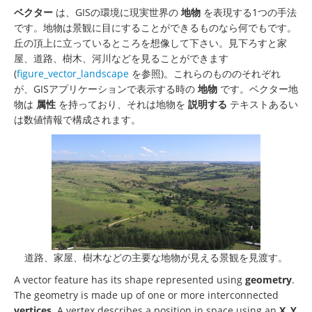
ベクター
は、GISの環境に現実世界の
地物
を表現する1つの手法
です。地物は景観に目にすることができるものなら何でもです。
丘の頂上に立っているところを想像して下さい。見下ろすと家
屋、道路、樹木、河川などを見ることができます
(
figure_vector_landscape
を参照)。これらのもののそれぞれ
が、GISアプリケーションで表示する時の
地物
です。ベクター地
物は
属性
を持っており、それは地物を
説明する
テキストあるい
は数値情報で構成されます。
道路、家屋、樹木などの主要な地物が見える景観を見渡す。
A vector feature has its shape represented using
geometry
.
The geometry is made up of one or more interconnected
vertices
. A vertex describes a position in space using an
X
,
Y