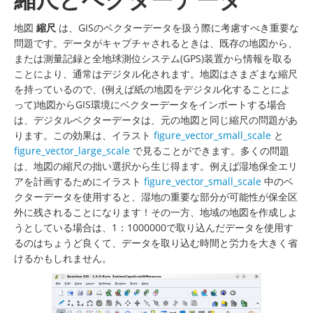
地図
縮尺
は、GISのベクターデータを扱う際に考慮すべき重要な
問題です。データがキャプチャされるときは、既存の地図から、
または測量記録と全地球測位システム(GPS)装置から情報を取る
ことにより、通常はデジタル化されます。地図はさまざまな縮尺
を持っているので、(例えば紙の地図をデジタル化することによ
って)地図からGIS環境にベクターデータをインポートする場合
は、デジタルベクターデータは、元の地図と同じ縮尺の問題があ
ります。この効果は、イラスト
figure_vector_small_scale
と
figure_vector_large_scale
で見ることができます。多くの問題
は、地図の縮尺の拙い選択から生じ得ます。例えば湿地保全エリ
アを計画するためにイラスト
figure_vector_small_scale
中のベ
クターデータを使用すると、湿地の重要な部分が可能性が保全区
外に残されることになります！その一方、地域の地図を作成しよ
うとしている場合は、1：1000000で取り込んだデータを使用す
るのはちょうど良くて、データを取り込む時間と労力を大きく省
けるかもしれません。