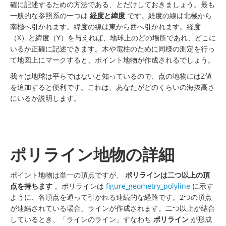
確に記述するための方法である、とだけしておきましょう。最も
一般的な参照系の一つは
経度と緯度
です。経度の線は北極から
南極へ引かれます。緯度の線は東から西へ引かれます。経度
（X）と緯度（Y）を与えれば、地球上のどの場所であれ、どこに
いるか正確に記述できます。木や電柱のために同様の測定を行っ
て地図上にマークすると、ポイント地物が作成されるでしょう。
我々は地球は平らではないと知っているので、点の地物にはZ値
を追加すると便利です。これは、あなたがどのくらいの海抜高さ
にいるか説明します。
ポリライン地物の詳細
ポイント地物は単一の頂点ですが、
ポリラインは二つ以上の頂
点を持ちます
。ポリラインは
figure_geometry_polyline
に示す
ように、各頂点を通って引かれる連続的な経路です。2つの頂点
が連結されている場合、ラインが作成されます。二つ以上が結合
しているとき、「ラインのライン」すなわち
ポリライン
が形成