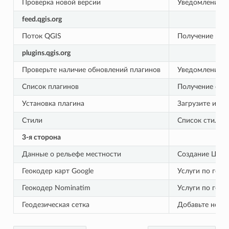
Проверка новой версии
Уведомление п
feed.qgis.org
Поток QGIS
Получение нов
plugins.qgis.org
Проверьте наличие обновлений плагинов
Уведомление п
Список плагинов
Получение спи
Установка плагина
Загрузите и ус
Стили
Список стилей
3-я сторона
Данные о рельефе местности
Создание ЦМР 
Геокодер карт Google
Услуги по гео
Геокодер Nominatim
Услуги по гео
Геодезическая сетка
Добавьте нову