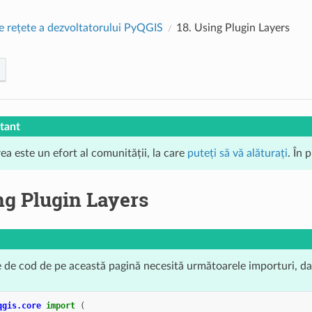
e rețete a dezvoltatorului PyQGIS
18.
Using Plugin Layers
tant
ea este un efort al comunității, la care
puteți să vă alăturați
. În 
ng Plugin Layers
de cod de pe această pagină necesită următoarele importuri, dacă
qgis.core
import
(