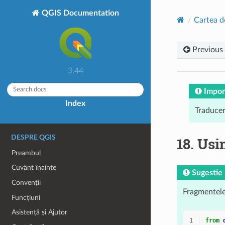
QGIS Documentation
Cartea d
Previous
3.44
Impor
Index
Traducer
DESPRE QGIS
18.
Usi
Preambul
Cuvânt înainte
Sugestie
Convenții
Fragmentele 
Funcțiuni
Asistență și Ajutor
1
from