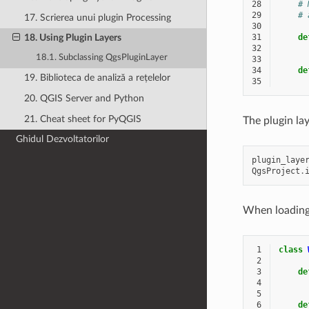
28
# 
29
# 
17. Scrierea unui plugin Processing
30
31
de
18. Using Plugin Layers
32
18.1. Subclassing QgsPluginLayer
33
34
de
19. Biblioteca de analiză a rețelelor
35
20. QGIS Server and Python
21. Cheat sheet for PyQGIS
The plugin la
Ghidul Dezvoltatorilor
plugin_laye
QgsProject
.
When loading 
 1
class
 2
 3
de
 4
 5
 6
de