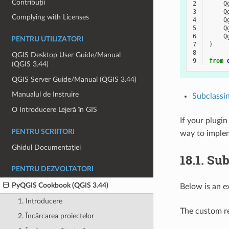
Contribuții
2
Q
3
Q
Complying with Licenses
4
Q
5
Q
6
Q
PENTRU UTILIZATORI
7
)
8
QGIS Desktop User Guide/Manual
9
from
(QGIS 3.44)
QGIS Server Guide/Manual (QGIS 3.44)
Manualul de Instruire
Subclassi
O Introducere Lejeră în GIS
If your plugi
PENTRU SCRIITORI
way to imple
Ghidul Documentației
18.1.
Sub
PENTRU DEZVOLTATORI
PyQGIS Cookbook (QGIS 3.44)
Below is an e
1. Introducere
The custom re
2. Încărcarea proiectelor