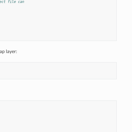
ect file can
ap layer: