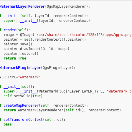
WatermarkLayerRenderer
(
QgsMapLayerRenderer
):
f
__init__
(
self
,
layerId
,
rendererContext
):
super
()
.
__init__
(
layerId
,
rendererContext
)
f
render
(
self
):
image
=
QImage
(
"/usr/share/icons/hicolor/128x128/apps/qgis.png
painter
=
self
.
renderContext
()
.
painter
()
painter
.
save
()
painter
.
drawImage
(
10
,
10
,
image
)
painter
.
restore
()
return
True
WatermarkPluginLayer
(
QgsPluginLayer
):
YER_TYPE
=
"watermark"
f
__init__
(
self
):
super
()
.
__init__
(
WatermarkPluginLayer
.
LAYER_TYPE
,
"Watermark p
self
.
setValid
(
True
)
f
createMapRenderer
(
self
,
rendererContext
):
return
WatermarkLayerRenderer
(
self
.
id
(),
rendererContext
)
f
setTransformContext
(
self
,
ct
):
pass