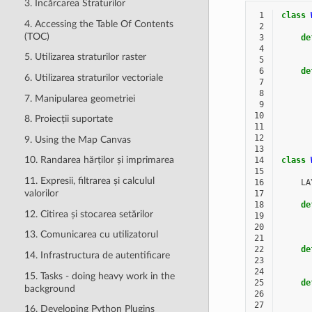
3. Încărcarea Straturilor
 1
class
4. Accessing the Table Of Contents
 2
(TOC)
 3
de
 4
5. Utilizarea straturilor raster
 5
 6
de
6. Utilizarea straturilor vectoriale
 7
 8
7. Manipularea geometriei
 9
10
8. Proiecții suportate
11
12
9. Using the Map Canvas
13
10. Randarea hărților și imprimarea
14
class
15
11. Expresii, filtrarea și calculul
16
LA
valorilor
17
18
de
12. Citirea și stocarea setărilor
19
20
13. Comunicarea cu utilizatorul
21
22
de
14. Infrastructura de autentificare
23
24
15. Tasks - doing heavy work in the
25
de
background
26
27
16. Developing Python Plugins