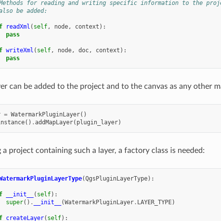
Methods for reading and writing specific information to the proj
also be added:
f
readXml
(
self
,
node
,
context
):
pass
f
writeXml
(
self
,
node
,
doc
,
context
):
pass
yer can be added to the project and to the canvas as any other m
r
=
WatermarkPluginLayer
()
instance
()
.
addMapLayer
(
plugin_layer
)
a project containing such a layer, a factory class is needed:
WatermarkPluginLayerType
(
QgsPluginLayerType
):
f
__init__
(
self
):
super
()
.
__init__
(
WatermarkPluginLayer
.
LAYER_TYPE
)
f
createLayer
(
self
):