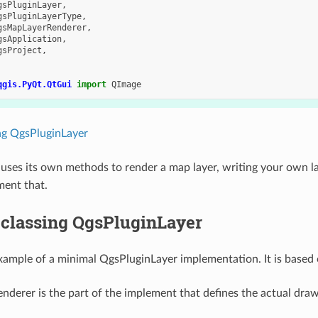
gsPluginLayer
,
gsPluginLayerType
,
gsMapLayerRenderer
,
gsApplication
,
gsProject
,
qgis.PyQt.QtGui
import
QImage
ng QgsPluginLayer
n uses its own methods to render a map layer, writing your own 
ment that.
classing QgsPluginLayer
xample of a minimal QgsPluginLayer implementation. It is based 
nderer is the part of the implement that defines the actual dra