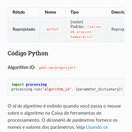
Rótulo
Nome
Tipo
Descrição
[raster]
Padrão:
[Salvar
Reprojetado
Reprojetar 
OUTPUT
em
arquivo
temporário]
Código Python
Algorithm ID
:
gdal:warpreproject
import
processing
processing
.
run
(
"algorithm_id"
,
{
parameter_dictionary
})
O
id do algoritmo
é exibido quando você passa o mouse
sobre o algoritmo na Caixa de ferramentas de
processamento. O
dicionário de parâmetros
fornece os
nomes e valores dos parâmetros. Veja
Usando os