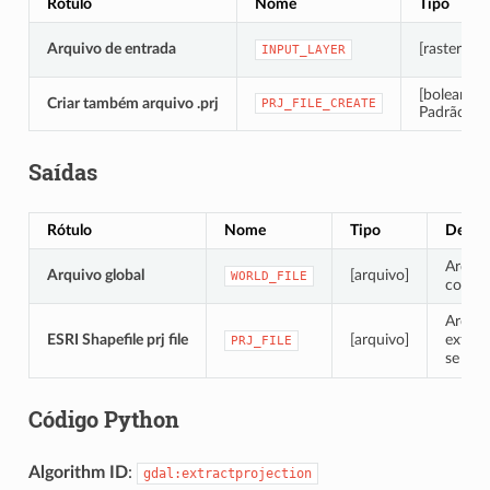
Rótulo
Nome
Tipo
Arquivo de entrada
[raster]
INPUT_LAYER
[boleano]
Criar também arquivo .prj
PRJ_FILE_CREATE
Padrão: Fa
Saídas
Rótulo
Nome
Tipo
Descr
Arquiv
Arquivo global
[arquivo]
WORLD_FILE
conten
Arqui
ESRI Shapefile prj file
[arquivo]
extens
PRJ_FILE
se
Cr
Código Python
Algorithm ID
:
gdal:extractprojection