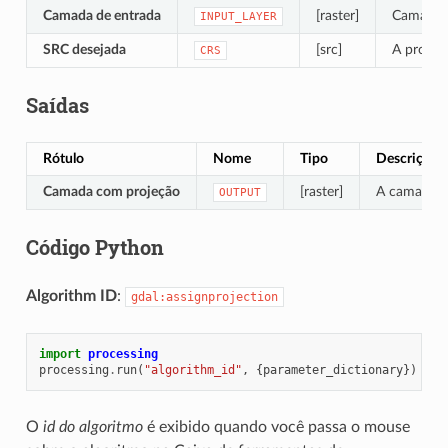
Camada de entrada
[raster]
Camada r
INPUT_LAYER
SRC desejada
[src]
A projeç
CRS
Saídas
Rótulo
Nome
Tipo
Descrição
Camada com projeção
[raster]
A camada ra
OUTPUT
Código Python
Algorithm ID
:
gdal:assignprojection
import
processing
processing
.
run
(
"algorithm_id"
,
{
parameter_dictionary
})
O
id do algoritmo
é exibido quando você passa o mouse