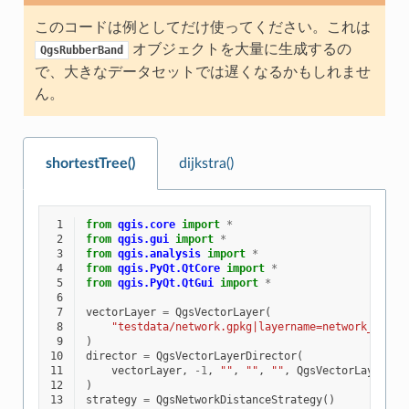
このコードは例としてだけ使ってください。これは
オブジェクトを大量に生成するの
QgsRubberBand
で、大きなデータセットでは遅くなるかもしれませ
ん。
shortestTree()
dijkstra()
 1
from
qgis.core
import
*
 2
from
qgis.gui
import
*
 3
from
qgis.analysis
import
*
 4
from
qgis.PyQt.QtCore
import
*
 5
from
qgis.PyQt.QtGui
import
*
 6
 7
vectorLayer
=
QgsVectorLayer
(
 8
"testdata/network.gpkg|layername=network_lines
 9
)
10
director
=
QgsVectorLayerDirector
(
11
vectorLayer
,
-
1
,
""
,
""
,
""
,
QgsVectorLayerDir
12
)
13
strategy
=
QgsNetworkDistanceStrategy
()