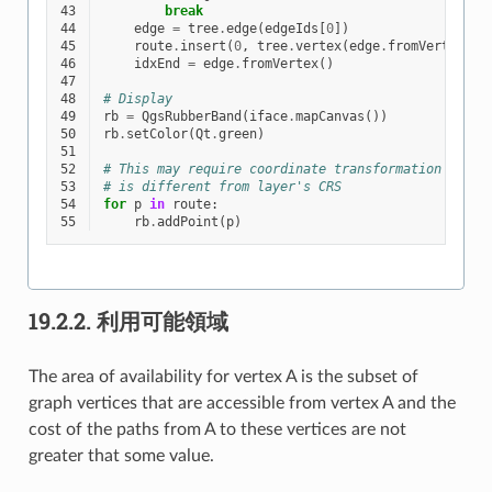
43
break
44
edge
=
tree
.
edge
(
edgeIds
[
0
])
45
route
.
insert
(
0
,
tree
.
vertex
(
edge
.
fromVertex
())
46
idxEnd
=
edge
.
fromVertex
()
47
48
# Display
49
rb
=
QgsRubberBand
(
iface
.
mapCanvas
())
50
rb
.
setColor
(
Qt
.
green
)
51
52
# This may require coordinate transformation if pr
53
# is different from layer's CRS
54
for
p
in
route
:
55
rb
.
addPoint
(
p
)
19.2.2.
利用可能領域
The area of availability for vertex A is the subset of
graph vertices that are accessible from vertex A and the
cost of the paths from A to these vertices are not
greater that some value.