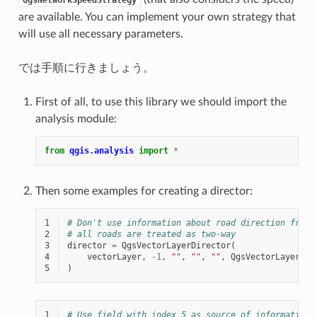
are available. You can implement your own strategy that
will use all necessary parameters.
では手順に行きましょう。
First of all, to use this library we should import the
analysis module:
from
qgis.analysis
import
*
Then some examples for creating a director:
1
# Don't use information about road direction from 
2
# all roads are treated as two-way
3
director
=
QgsVectorLayerDirector
(
4
vectorLayer
,
-
1
,
""
,
""
,
""
,
QgsVectorLayerDir
5
)
1
# Use field with index 5 as source of information 