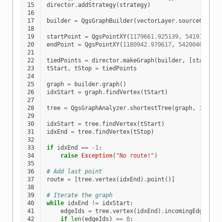
15
director
.
addStrategy
(
strategy
)
16
17
builder
=
QgsGraphBuilder
(
vectorLayer
.
sourceCrs
())
18
19
startPoint
=
QgsPointXY
(
1179661.925139
,
5419188.07
20
endPoint
=
QgsPointXY
(
1180942.970617
,
5420040.0975
21
22
tiedPoints
=
director
.
makeGraph
(
builder
,
[
startPoi
23
tStart
,
tStop
=
tiedPoints
24
25
graph
=
builder
.
graph
()
26
idxStart
=
graph
.
findVertex
(
tStart
)
27
28
tree
=
QgsGraphAnalyzer
.
shortestTree
(
graph
,
idxSta
29
30
idxStart
=
tree
.
findVertex
(
tStart
)
31
idxEnd
=
tree
.
findVertex
(
tStop
)
32
33
if
idxEnd
==
-
1
:
34
raise
Exception
(
"No route!"
)
35
36
# Add last point
37
route
=
[
tree
.
vertex
(
idxEnd
)
.
point
()]
38
39
# Iterate the graph
40
while
idxEnd
!=
idxStart
:
41
edgeIds
=
tree
.
vertex
(
idxEnd
)
.
incomingEdges
()
42
if
len
(
edgeIds
)
==
0
: