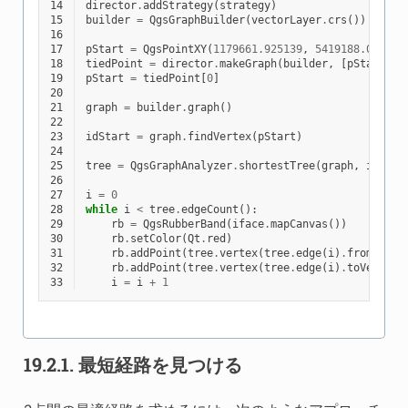
14
director
.
addStrategy
(
strategy
)
15
builder
=
QgsGraphBuilder
(
vectorLayer
.
crs
())
16
17
pStart
=
QgsPointXY
(
1179661.925139
,
5419188.074362
18
tiedPoint
=
director
.
makeGraph
(
builder
,
[
pStart
])
19
pStart
=
tiedPoint
[
0
]
20
21
graph
=
builder
.
graph
()
22
23
idStart
=
graph
.
findVertex
(
pStart
)
24
25
tree
=
QgsGraphAnalyzer
.
shortestTree
(
graph
,
idStar
26
27
i
=
0
28
while
i
<
tree
.
edgeCount
():
29
rb
=
QgsRubberBand
(
iface
.
mapCanvas
())
30
rb
.
setColor
(
Qt
.
red
)
31
rb
.
addPoint
(
tree
.
vertex
(
tree
.
edge
(
i
)
.
fromVerte
32
rb
.
addPoint
(
tree
.
vertex
(
tree
.
edge
(
i
)
.
toVertex
(
33
i
=
i
+
1
19.2.1.
最短経路を見つける