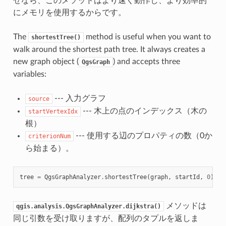
ぜなら、このメソッドはより速く動作し、より効率的
にメモリを使用するからです。
The
method is useful when you want to
shortestTree()
walk around the shortest path tree. It always creates a
new graph object (
) and accepts three
QgsGraph
variables:
--- 入力グラフ
source
--- 木上の点のインデックス（木の
startVertexIdx
根）
--- 使用する辺のプロパティの数（0か
criterionNum
ら始まる）。
tree
=
QgsGraphAnalyzer
.
shortestTree
(
graph
,
startId
,
0
)
メソッドは
qgis.analysis.QgsGraphAnalyzer.dijkstra()
同じ引数を受け取りますが、配列のタプルを返しま