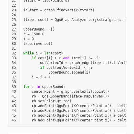
21
tStart
=
tiedPoints
[
0
]
22
23
idStart
=
graph
.
findVertex
(
tStart
)
24
25
(
tree
,
cost
)
=
QgsGraphAnalyzer
.
dijkstra
(
graph
,
idSt
26
27
upperBound
=
[]
28
r
=
1500.0
29
i
=
0
30
tree
.
reverse
()
31
32
while
i
<
len
(
cost
):
33
if
cost
[
i
]
>
r
and
tree
[
i
]
!=
-
1
:
34
outVertexId
=
graph
.
edge
(
tree
[
i
])
.
toVertex
(
35
if
cost
[
outVertexId
]
<
r
:
36
upperBound
.
append
(
i
)
37
i
=
i
+
1
38
39
for
i
in
upperBound
:
40
centerPoint
=
graph
.
vertex
(
i
)
.
point
()
41
rb
=
QgsRubberBand
(
iface
.
mapCanvas
())
42
rb
.
setColor
(
Qt
.
red
)
43
rb
.
addPoint
(
QgsPointXY
(
centerPoint
.
x
()
-
delta
,
44
rb
.
addPoint
(
QgsPointXY
(
centerPoint
.
x
()
+
delta
,
45
rb
.
addPoint
(
QgsPointXY
(
centerPoint
.
x
()
+
delta
,
46
rb
.
addPoint
(
QgsPointXY
(
centerPoint
.
x
()
-
delta
,