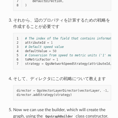
7
defaultDirection
,
8
)
それから、辺のプロパティを計算するための戦略を
作成することが必要です
1
# The index of the field that contains information
2
attributeId
=
1
3
# Default speed value
4
defaultValue
=
50
5
# Conversion from speed to metric units ('1' means
6
toMetricFactor
=
1
7
strategy
=
QgsNetworkSpeedStrategy
(
attributeId
,
de
そして、ディレクタにこの戦略について教えます
director
=
QgsVectorLayerDirector
(
vectorLayer
,
-
1
,
""
,
director
.
addStrategy
(
strategy
)
Now we can use the builder, which will create the
graph, using the
class constructor.
QgsGraphBuilder