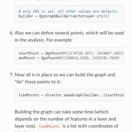
# only CRS is set, all other values are defaults
builder
=
QgsGraphBuilder
(
vectorLayer
.
crs
())
Also we can define several points, which will be used
in the analysis. For example:
startPoint
=
QgsPointXY
(
1179720.1871
,
5419067.3507
)
endPoint
=
QgsPointXY
(
1180616.0205
,
5419745.7839
)
Now all is in place so we can build the graph and
"tie" these points to it:
tiedPoints
=
director
.
makeGraph
(
builder
,
[
startPoint
,
e
Building the graph can take some time (which
depends on the number of features in a layer and
layer size).
is a list with coordinates of
tiedPoints