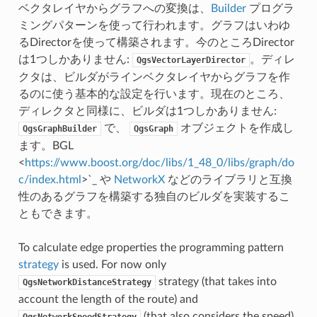
ベクタレイヤからグラフへの変換は、
Builder
プログラ
ミングパターンを使って行われます。グラフはいわゆ
るDirectorを使って構築されます。今のところDirector
は1つしかありません:
。ディレ
QgsVectorLayerDirector
クタは、ビルダがラインベクタレイヤからグラフを作
るのに使う基本的な設定を行います。現在のところ、
ディレクタと同様に、ビルダは1つしかありません:
で、
オブジェクトを作成し
QgsGraphBuilder
QgsGraph
ます。BGL
<
https://www.boost.org/doc/libs/1_48_0/libs/graph/do
c/index.html
>`_ や
NetworkX
などのライブラリと互換
性のあるグラフを構築する独自のビルダを実装するこ
ともできます。
To calculate edge properties the programming pattern
strategy
is used. For now only
strategy (that takes into
QgsNetworkDistanceStrategy
account the length of the route) and
(that also considers the speed)
QgsNetworkSpeedStrategy