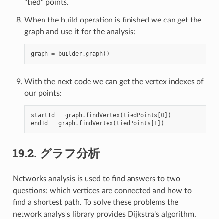
"tied" points.
When the build operation is finished we can get the
graph and use it for the analysis:
graph
=
builder
.
graph
()
With the next code we can get the vertex indexes of
our points:
startId
=
graph
.
findVertex
(
tiedPoints
[
0
])
endId
=
graph
.
findVertex
(
tiedPoints
[
1
])
19.2.
グラフ分析
Networks analysis is used to find answers to two
questions: which vertices are connected and how to
find a shortest path. To solve these problems the
network analysis library provides Dijkstra's algorithm.