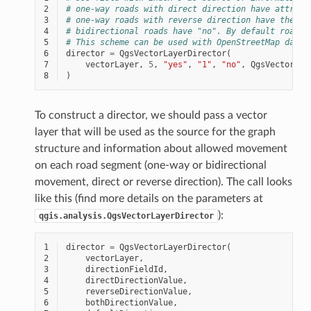
2
# one-way roads with direct direction have attribu
3
# one-way roads with reverse direction have the va
4
# bidirectional roads have "no". By default roads 
5
# This scheme can be used with OpenStreetMap data
6
director
=
QgsVectorLayerDirector
(
7
vectorLayer
,
5
,
"yes"
,
"1"
,
"no"
,
QgsVectorLay
8
)
To construct a director, we should pass a vector
layer that will be used as the source for the graph
structure and information about allowed movement
on each road segment (one-way or bidirectional
movement, direct or reverse direction). The call looks
like this (find more details on the parameters at
):
qgis.analysis.QgsVectorLayerDirector
1
director
=
QgsVectorLayerDirector
(
2
vectorLayer
,
3
directionFieldId
,
4
directDirectionValue
,
5
reverseDirectionValue
,
6
bothDirectionValue
,