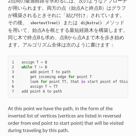
2点間の最適経路を求めるには、次のようなアプローチ
が用いられます。両方の点（始点Aと終点B）はグラフ
が構築されるときそれに「結び付け」されています。
その後、
または
メソッド
shortestTree()
dijkstra()
を用いて、始点Aを根とする最短経路木を構築します。
同じ木で終点Bも求め、点Bから点Aまで木を歩き始め
ます。アルゴリズム全体は次のように書けます：
1
assign
T
=
B
2
while
T
!=
B
3
add
point
T
to
path
4
get
incoming
edge
for
point
T
5
look
for
point
TT
,
that
is
start
point
of
this
ed
6
assign
T
=
TT
7
add
point
A
to
path
At this point we have the path, in the form of the
inverted list of vertices (vertices are listed in reversed
order from end point to start point) that will be visited
during traveling by this path.