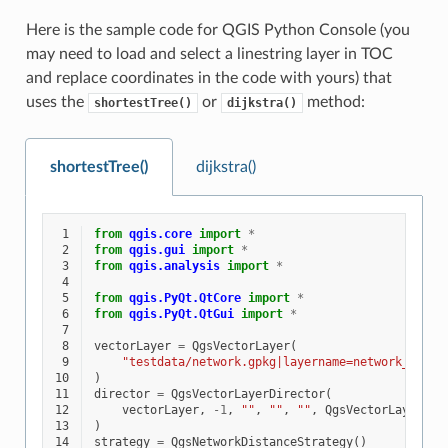
Here is the sample code for QGIS Python Console (you
may need to load and select a linestring layer in TOC
and replace coordinates in the code with yours) that
uses the
or
method:
shortestTree()
dijkstra()
shortestTree()
dijkstra()
 1
from
qgis.core
import
*
 2
from
qgis.gui
import
*
 3
from
qgis.analysis
import
*
 4
 5
from
qgis.PyQt.QtCore
import
*
 6
from
qgis.PyQt.QtGui
import
*
 7
 8
vectorLayer
=
QgsVectorLayer
(
 9
"testdata/network.gpkg|layername=network_lines
10
)
11
director
=
QgsVectorLayerDirector
(
12
vectorLayer
,
-
1
,
""
,
""
,
""
,
QgsVectorLayerDir
13
)
14
strategy
=
QgsNetworkDistanceStrategy
()