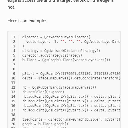
edge is accessible and the target vertex of the edge is
not.
Here is an example:
 1
director
=
QgsVectorLayerDirector
(
 2
vectorLayer
,
-
1
,
""
,
""
,
""
,
QgsVectorLayerDirecto
 3
)
 4
strategy
=
QgsNetworkDistanceStrategy
()
 5
director
.
addStrategy
(
strategy
)
 6
builder
=
QgsGraphBuilder
(
vectorLayer
.
crs
())
 7
 8
 9
pStart
=
QgsPointXY
(
1179661.925139
,
5419188.074362
)
10
delta
=
iface
.
mapCanvas
()
.
getCoordinateTransform
()
.
m
11
12
rb
=
QgsRubberBand
(
iface
.
mapCanvas
())
13
rb
.
setColor
(
Qt
.
green
)
14
rb
.
addPoint
(
QgsPointXY
(
pStart
.
x
()
-
delta
,
pStart
.
y
(
15
rb
.
addPoint
(
QgsPointXY
(
pStart
.
x
()
+
delta
,
pStart
.
y
(
16
rb
.
addPoint
(
QgsPointXY
(
pStart
.
x
()
+
delta
,
pStart
.
y
(
17
rb
.
addPoint
(
QgsPointXY
(
pStart
.
x
()
-
delta
,
pStart
.
y
(
18
19
tiedPoints
=
director
.
makeGraph
(
builder
,
[
pStart
])
20
graph
=
builder
.
graph
()