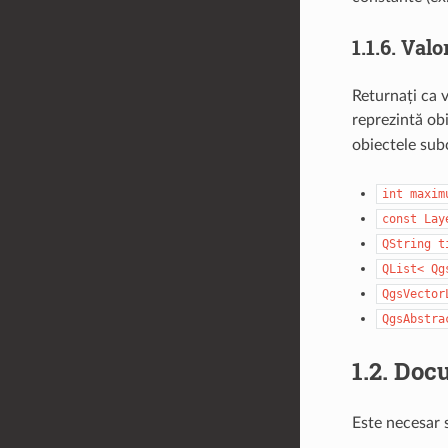
1.1.6.
Valo
Returnați ca v
reprezintă obi
obiectele sub
int
maxim
const
Lay
QString
t
QList<
Qg
QgsVector
QgsAbstra
1.2.
Docu
Este necesar s