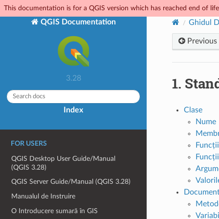
This documentation is for a QGIS version which has reached end of life.
QGIS Documentation
Ghidul D
Previous
1.
Stand
3.28
Index
Clase
Nume
Membr
FOR USERS
Funcți
Funcții
QGIS Desktop User Guide/Manual
(QGIS 3.28)
Argume
Valori
QGIS Server Guide/Manual (QGIS 3.28)
Documenta
Manualul de Instruire
Metod
O Introducere sumară în GIS
Variab