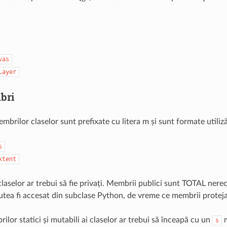
vas
Layer
bri
mbrilor claselor sunt prefixate cu litera m și sunt formate utili
s
xtent
laselor ar trebui să fie privați. Membrii publici sunt TOTAL nerec
ea fi accesat din subclase Python, de vreme ce membrii protejați 
or statici și mutabili ai claselor ar trebui să înceapă cu un
m
s