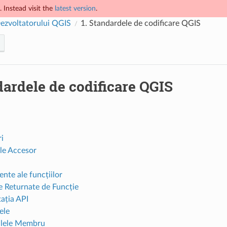
 Instead visit the
latest version
.
ezvoltatorului QGIS
1.
Standardele de codificare QGIS
ardele de codificare QGIS
i
ile Accesor
nte ale funcțiilor
le Returnate de Funcție
ția API
ele
ilele Membru