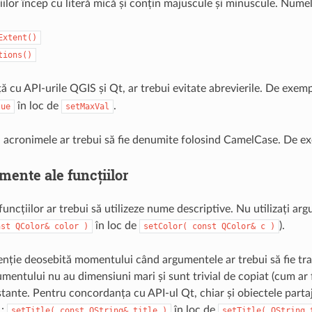
lor încep cu literă mică și conțin majuscule și minuscule. Numele
Extent()
tions()
ă cu API-urile QGIS și Qt, ar trebui evitate abrevierile. De exem
în loc de
.
lue
setMaxVal
acronimele ar trebui să fie denumite folosind CamelCase. De e
mente ale funcțiilor
ncțiilor ar trebui să utilizeze nume descriptive. Nu utilizați ar
în loc de
).
nst
QColor&
color
)
setColor(
const
QColor&
c
)
enție deosebită momentului când argumentele ar trebui să fie tran
mentului nu au dimensiuni mari și sunt trivial de copiat (cum ar f
stante. Pentru concordanța cu API-ul Qt, chiar și obiectele partaj
.:
în loc de
setTitle(
const
QString&
title
)
setTitle(
QString