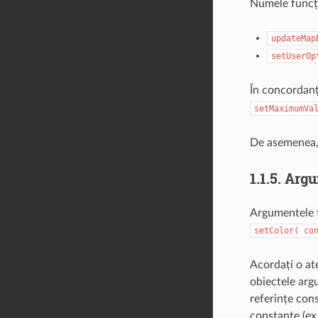
Numele funcții
updateMap
setUserOp
În concordanț
setMaximumVa
De asemenea, 
1.1.5.
Argu
Argumentele fu
setColor(
co
Acordați o at
obiectele argu
referințe con
constante (ex