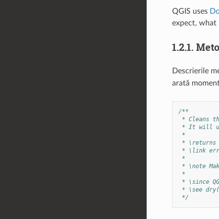
QGIS uses
Do
expect, what 
1.2.1.
Meto
Descrierile m
arată momentu
/**
 * Cleans t
 * It will 
 *
 * \returns
 * \link er
 *
 * \note Ma
 *
 * \since Q
 * \see dry
 */