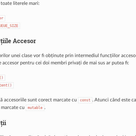
 toate literele mari:
er
UEUE_SIZE
țiile Accesor
ilor unei clase vor fi obținute prin intermediul funcțiilor acces
le accesor pentru cei doi membri privați de mai sus ar putea fi:
()
tent()
că accesoriile sunt corect marcate cu
. Atunci când este ca
const
ie marcate cu
.
mutable
ții