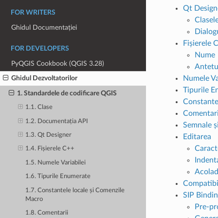
Qt Design
FOR WRITERS
Clasel
Ghidul Documentației
Dialog
Fișierele 
FOR DEVELOPERS
Nume
PyQGIS Cookbook (QGIS 3.28)
Antetu
Numele Var
Ghidul Dezvoltatorilor
Tipurile 
1. Standardele de codificare QGIS
Constante
1.1. Clase
Comentari
1.2. Documentația API
Semnale și
1.3. Qt Designer
Editarea
Caract
1.4. Fișierele C++
Indent
1.5. Numele Variabilei
Acolad
1.6. Tipurile Enumerate
Compatibil
1.7. Constantele locale și Comenzile
SIP Bindi
Macro
Pre-pr
1.8. Comentarii