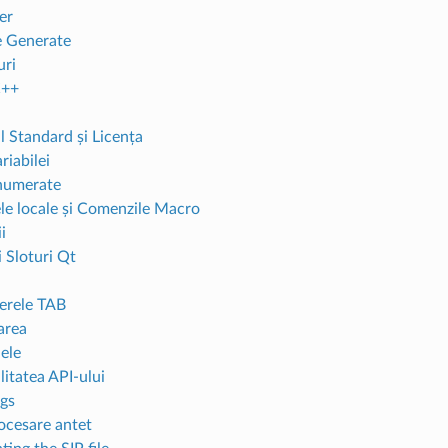
er
e Generate
uri
C++
l Standard și Licența
iabilei
Enumerate
le locale și Comenzile Macro
i
 Sloturi Qt
erele TAB
area
ele
itatea API-ului
ngs
ocesare antet