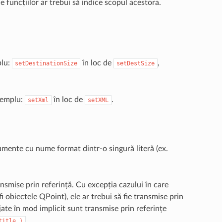
 funcțiilor ar trebui să indice scopul acestora.
plu:
în loc de
,
setDestinationSize
setDestSize
xemplu:
în loc de
.
setXml
setXML
gumente cu nume format dintr-o singură literă (ex.
smise prin referință. Cu excepția cazului în care
i obiectele QPoint), ele ar trebui să fie transmise prin
ate în mod implicit sunt transmise prin referințe
.
title
)