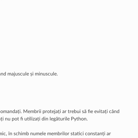
zând majuscule și minuscule.
omandați. Membrii protejați ar trebui să fie evitați când
nu pot fi utilizați din legăturile Python.
ic, în schimb numele membrilor statici constanți ar