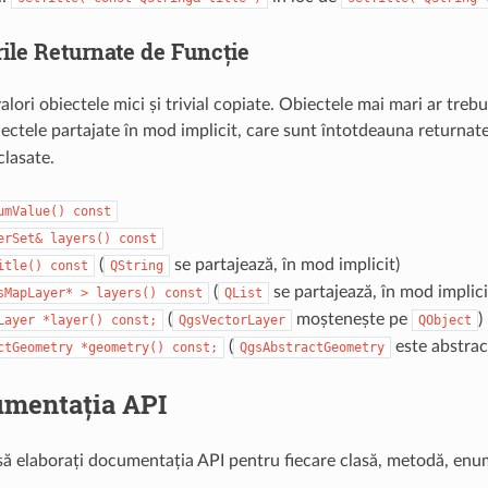
rile Returnate de Funcție
alori obiectele mici și trivial copiate. Obiectele mai mari ar treb
ectele partajate în mod implicit, care sunt întotdeauna returnate
clasate.
umValue()
const
erSet&
layers()
const
(
se partajează, în mod implicit)
itle()
const
QString
(
se partajează, în mod implici
sMapLayer*
>
layers()
const
QList
(
moștenește pe
)
Layer
*layer()
const;
QgsVectorLayer
QObject
(
este abstract
ctGeometry
*geometry()
const;
QgsAbstractGeometry
mentația API
ă elaborați documentația API pentru fiecare clasă, metodă, enumer