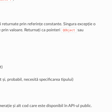
ui returnate prin referințe constante. Singura excepție o
 prin valoare. Returnați ca pointeri
sau
QObject
t)
 și, probabil, necesită specificarea tipului)
ație și alt cod care este disponibil în API-ul public.