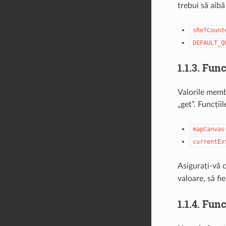
trebui să aibă
sRefCount
DEFAULT_Q
1.1.3.
Func
Valorile membr
„get”. Funcții
mapCanvas
currentEx
Asigurați-vă 
valoare, să f
1.1.4.
Func