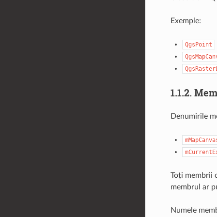
Exemple:
QgsPoint
QgsMapCan
QgsRaster
1.1.2.
Mem
Denumirile me
mMapCanva
mCurrentE
Toți membrii c
membrul ar put
Numele membril