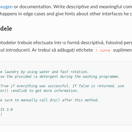
xygen
or documentation. Write descriptive and meaningful comm
happens in edge cases and give hints about other interfaces he c
dele
etodelor trebuie efectuate într-o formă descriptivă, folosind pe
l introducerii. Ar trebui să adăugați etichete
supliment
\
since
he laundry by using water and fast rotation.
use the provided \a detergent during the washing programme.
 True if everything was successful. If false is returned, use
ror() \endlink to get more information.
ke sure to manually call dry() after this method.
GIS 3.0
()