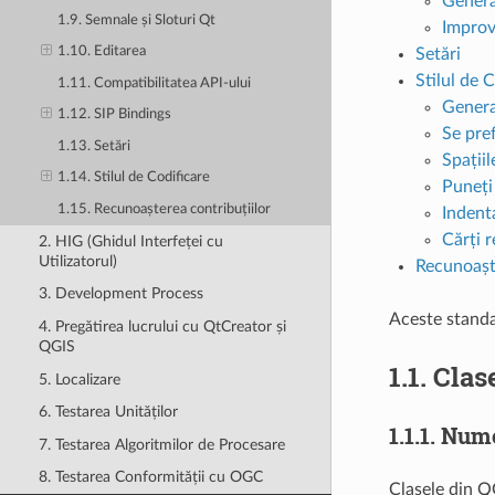
Generat
1.9. Semnale și Sloturi Qt
Improvi
1.10. Editarea
Setări
Stilul de 
1.11. Compatibilitatea API-ului
Genera
1.12. SIP Bindings
Se pre
1.13. Setări
Spațiil
1.14. Stilul de Codificare
Puneți 
1.15. Recunoașterea contribuțiilor
Indenta
Cărți 
2. HIG (Ghidul Interfeței cu
Utilizatorul)
Recunoaște
3. Development Process
Aceste standar
4. Pregătirea lucrului cu QtCreator și
QGIS
1.1.
Clas
5. Localizare
6. Testarea Unităților
1.1.1.
Num
7. Testarea Algoritmilor de Procesare
8. Testarea Conformității cu OGC
Clasele din Q