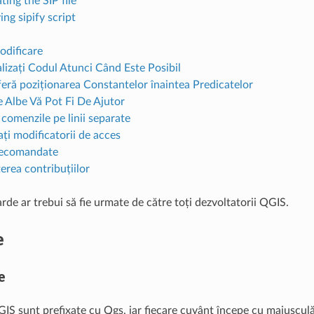
ing the SIP file
ng sipify script
Codificare
lizați Codul Atunci Când Este Posibil
feră poziționarea Constantelor înaintea Predicatelor
e Albe Vă Pot Fi De Ajutor
comenzile pe linii separate
ți modificatorii de acces
recomandate
rea contribuțiilor
de ar trebui să fie urmate de către toți dezvoltatorii QGIS.
e
e
GIS sunt prefixate cu Qgs, iar fiecare cuvânt începe cu majusculă