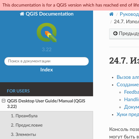
This documentation is for a QGIS version which has reached end of life.
QGIS Documentation
Руковод
24.7.
Изпол
Предыд
3.22
24.7.
И
Index
Вызов ал
Создание 
FOR USERS
Feedb
Handli
QGIS Desktop User Guide/Manual (QGIS
3.22)
Докум
Хуки пре
1. Преамбула
2. Предисловие
Консоль поз
3. Элементы
могут быть 