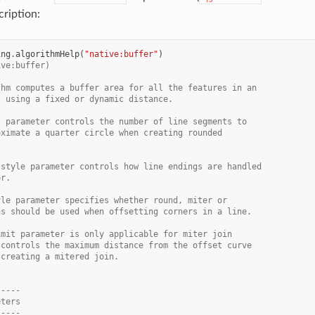
cription:
ing
.
algorithmHelp
(
"native:buffer"
)
ive:buffer)
thm computes a buffer area for all the features in an
, using a fixed or dynamic distance.
s parameter controls the number of line segments to
oximate a quarter circle when creating rounded
 style parameter controls how line endings are handled
er.
yle parameter specifies whether round, miter or
ns should be used when offsetting corners in a line.
imit parameter is only applicable for miter join
 controls the maximum distance from the offset curve
 creating a mitered join.
-----
eters
-----