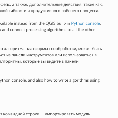
йс, а также, дополнительные действия, такие как:
кой гибкости и продуктивного рабочего процесса.
vailable instead from the QGIS built-in
Python console
.
and connect processing algorithms to all the other
ого алгоритма платформы геообработки, может быть
ся из панели инструментов или использоваться в
 алгоритмы, которые вы видите в панели
Python console, and also how to write algorithms using
из командной строки — импортировать модуль