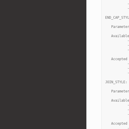
           
           
END_CAP_STY
   Paramete
   Availabl
           
           
           
   Accepted
           
           
           
JOIN_STYLE:
   Paramete
   Availabl
           
           
           
   Accepted
           