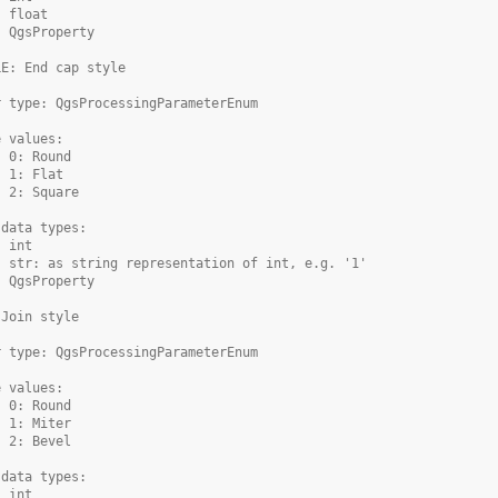
- float
- QgsProperty
LE: End cap style
r type: QgsProcessingParameterEnum
e values:
- 0: Round
- 1: Flat
- 2: Square
 data types:
- int
- str: as string representation of int, e.g. '1'
- QgsProperty
 Join style
r type: QgsProcessingParameterEnum
e values:
- 0: Round
- 1: Miter
- 2: Bevel
 data types:
- int