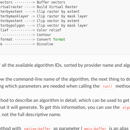
vectors
--------->
Buffer
vectors
irtualraster
---->
Build
Virtual
Raster
sterbyextent
---->
Clip
raster
by
extent
sterbymasklayer
->
Clip
raster
by
mask
layer
ctorbyextent
---->
Clip
vector
by
extent
ctorbypolygon
--->
Clip
vector
by
mask
layer
elief
----------->
Color
relief
r
--------------->
Contour
tformat
--------->
Convert
format
ve
-------------->
Dissolve
 of all the available algorithm IDs, sorted by provider name and 
 the command-line name of the algorithm, the next thing to do i
g which parameters are needed when calling the
method
run()
thod to describe an algorithm in detail, which can be used to get
at it will generate. To get this information, you can use the
alg
 not the full descriptive name.
method with
as parameter (
is an alias
native:buffer
qgis:buffer