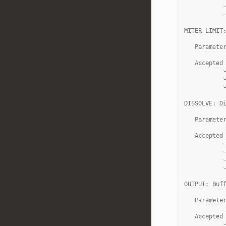
           
           
MITER_LIMIT
   Paramete
   Accepted
           
           
           
DISSOLVE: D
   Paramete
   Accepted
           
           
           
           
OUTPUT: Buf
   Paramete
   Accepted
           