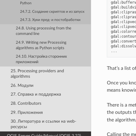
gdal
:
buffer
Python
gdal
:
buildv
24.7.2. Создание скриптов и из запуск
gdal
:
clipra
gdal
:
clipra
24.7.3. Хуки пред- и постобработки
gdal
:
clipve
gdal
:
clipve
24.8. Using processing from the
gdal
:
colorr
command line
gdal
:
contou
gdal
:
conver
24.9. Writing new Processing
gdal
:
dissol
algorithms as Python scripts
...
24.10. Настройка сторонних
приложений
That’s a list
25. Processing providers and
algorithms
Once you know
26. Модули
means knowin
27. Справка и поддержка
28. Contributors
There is a me
the outputs th
29. Приложения
the algorithm,
30. Литература и ссылки на web-
ресурсы
Calling the 
QGIS Server Guide/Manual (QGIS 3.22)