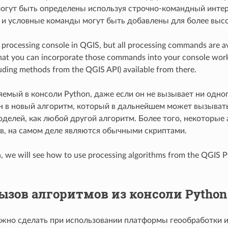
огут быть определены используя строчно-командный интерфе
 и условные команды могут быть добавлены для более высо
a processing console in QGIS, but all processing commands are a
at you can incorporate those commands into your console work 
luding methods from the QGIS API) available from there.
яемый в консоли Python, даже если он не вызывает ни одн
н в новый алгоритм, который в дальнейшем может вызывать
делей, как любой другой алгоритм. Более того, некоторые
в, на самом деле являются обычными скриптами.
on, we will see how to use processing algorithms from the QGIS 
ызов алгоритмов из консоли Python
нужно сделать при использовании платформы геообработки 