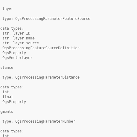
t layer
r type: QgsProcessingParameterFeatureSource
 data types:
- str: layer ID
- str: layer name
- str: layer source
- QgsProcessingFeatureSourceDefinition
- QgsProperty
- QgsVectorLayer
istance
r type: QgsProcessingParameterDistance
 data types:
- int
- float
- QgsProperty
egments
r type: QgsProcessingParameterNumber
 data types:
- int