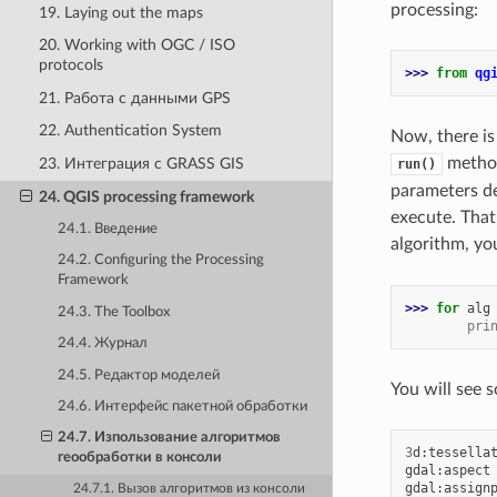
processing:
19. Laying out the maps
20. Working with OGC / ISO
protocols
>>> 
from
qg
21. Работа с данными GPS
22. Authentication System
Now, there is
method
23. Интеграция с GRASS GIS
run()
parameters de
24. QGIS processing framework
execute. That
24.1. Введение
algorithm, yo
24.2. Configuring the Processing
Framework
>>> 
for
alg
24.3. The Toolbox
        pri
24.4. Журнал
24.5. Редактор моделей
You will see 
24.6. Интерфейс пакетной обработки
24.7. Изпользование алгоритмов
3
d
:
tessella
геообработки в консоли
gdal
:
aspect
gdal
:
assign
24.7.1. Вызов алгоритмов из консоли