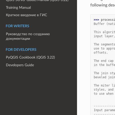
following des
Training Manual
Краткое введение в ГИС
>>> 
process
Buffer (nat
FOR WRITERS
This algori
Руководство по созданию
input layer
документации
The segment
use to appr
FOR DEVELOPERS
offsets.
PyQGIS Cookbook (QGIS 3.22)
The end cap
in the buff
Developers Guide
The join st
beveled joi
The miter l
styles, and
to use when
-----------
Input param
-----------