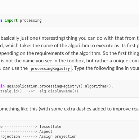
is
import
processing
 basically just one (interesting) thing you can do with that from 
, which takes the name of the algorithm to execute as its first 
pending on the requirements of the algorithm. So the first thin
 is not the name you see in the toolbox, but rather a unique co
u can use the
. Type the following line in you
processingRegistry
in
QgsApplication
.
processingRegistry
()
.
algorithms
():
nt(alg.id(), "->", alg.displayName())
something like this (with some extra dashes added to improve read
te
-------------->
Tessellate
---------------->
Aspect
projection
------>
Assign
projection