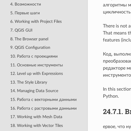
4. Возможности
алгоритмы м
цикличность
5. Первые шаги
6. Working with Project Files
There is not 
7. QGIS GUI
That means th
8. The Browser panel
features (inc
9. QGIS Configuration
Код, выполн
10. Работа с проекциями
преобразова
11. Основные инструменты
редакторе мо
12. Level up with Expressions
инструменто
13. The Style Library
In this secti
14. Managing Data Source
Python.
15. Работа с векторными данными
16. Работа с растровыми данными
24.7.1.
В
17. Working with Mesh Data
18. Working with Vector Tiles
ервое, что 