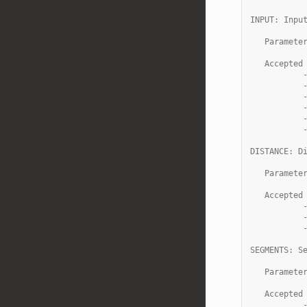
INPUT: Inpu
   Paramete
   Accepted
           
           
           
           
           
           
DISTANCE: D
   Paramete
   Accepted
           
           
           
SEGMENTS: S
   Paramete
   Accepted
           