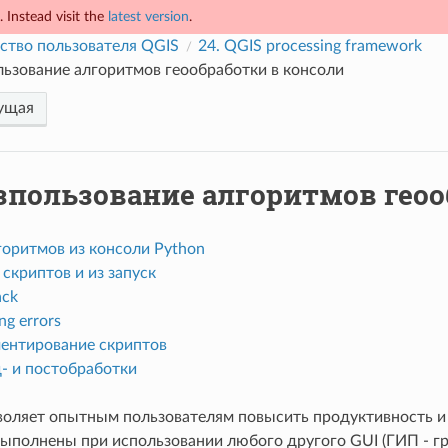
 Instead visit the
latest version
.
ство пользователя QGIS
24.
QGIS processing framework
ьзование алгоритмов геообработки в консоли
ущая
зпользование алгоритмов геоо
горитмов из консоли Python
скриптов и из запуск
ack
ng errors
ентирование скриптов
д- и постобработки
воляет опытным пользователям повысить продуктивность и
выполнены при использовании любого другого GUI (ГИП - гр