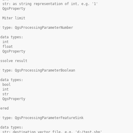
- str: as string representation of int, e.g. '1'
- QgsProperty
: Miter limit
r type: QgsProcessingParameterNumber
 data types:
- int
- float
- QgsProperty
issolve result
r type: QgsProcessingParameterBoolean
 data types:
- bool
- int
- str
- QgsProperty
fered
r type: QgsProcessingParameterFeatureSink
 data types:
- str: destination vector file, e.g. 'd:/test.shp'