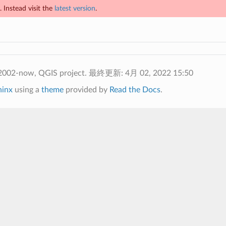
 Instead visit the
latest version
.
2002-now, QGIS project.
最終更新: 4月 02, 2022 15:50
hinx
using a
theme
provided by
Read the Docs
.