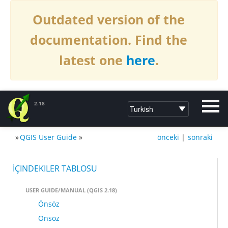
Outdated version of the
documentation. Find the
latest one
here
.
2.18
»
QGIS User Guide
»
önceki
|
sonraki
DOCUMENTATION QGIS 2.18
İÇINDEKILER TABLOSU
USER GUIDE/MANUAL (QGIS 2.18)
Önsöz
Önsöz