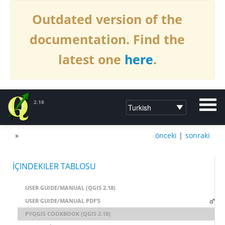
Outdated version of the
documentation. Find the
latest one
here
.
2.18
»
önceki
|
sonraki
DOCUMENTATION QGIS 2.18
İÇINDEKILER TABLOSU
USER GUIDE/MANUAL (QGIS 2.18)
USER GUIDE/MANUAL PDF’S
PYQGIS COOKBOOK (QGIS 2.18)