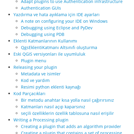
Adapt plugins to use Authentication infrastructure
Authentication GUIs
Yazdırma ve hata ayıklama için IDE ayarları
A note on configuring your IDE on Windows
Debugging using Eclipse and PyDev
Debugging using PDB
Eklenti Katmanlarının Kullanımı
QgsEklentiKatmanı Altsınıfı oluşturma
Eski QGIS versiyonları ile uyumluluk
Plugin menu
Releasing your plugin
Metadata ve isimler
Kod ve yardım
Resimi python eklenti kaynağı
Kod Parçacıkları
Bir metodu anahtar kısa yolla nasıl çağırırsınız
Katmanları nasıl açıp kaparsınız
seçili özelliklerin özellik tablosuna nasıl erişilir
Writing a Processing plugin
Creating a plugin that adds an algorithm provider
Creating a plugin that contains a set of processing