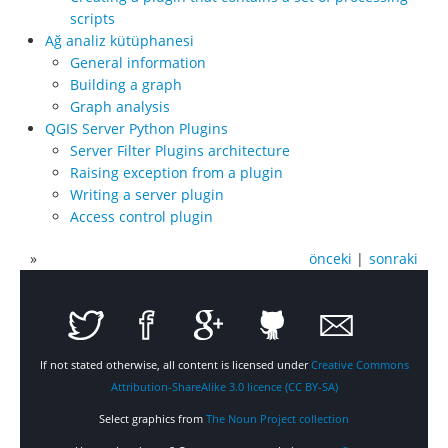
scripts
Ağ analiz kütüphanesi
General information
Building a graph
Graph analysis
QGIS Server Python Plugins
Server Filter Plugins architecture
Raising exception from a plugin
Writing a server plugin
Access control plugin
»
önceki
|
sonraki
If not stated otherwise, all content is licensed under
Creative Commons
Attribution-ShareAlike 3.0 licence (CC BY-SA)
Select graphics from
The Noun Project collection