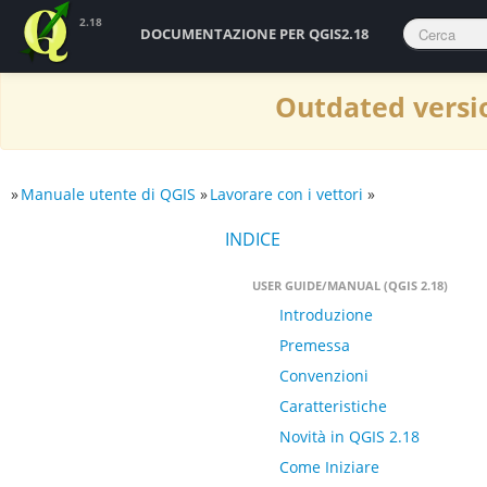
2.18
DOCUMENTAZIONE PER QGIS2.18
Outdated versio
»
Manuale utente di QGIS
»
Lavorare con i vettori
»
INDICE
USER GUIDE/MANUAL (QGIS 2.18)
Introduzione
Premessa
Convenzioni
Caratteristiche
Novità in QGIS 2.18
Come Iniziare