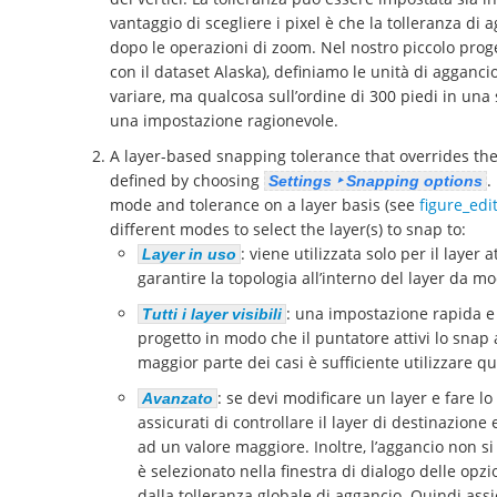
vantaggio di scegliere i pixel è che la tolleranza di
dopo le operazioni di zoom. Nel nostro piccolo proge
con il dataset Alaska), definiamo le unità di aggancio 
variare, ma qualcosa sull’ordine di 300 piedi in una
una impostazione ragionevole.
A layer-based snapping tolerance that overrides th
defined by choosing
.
Settings ‣ Snapping options
mode and tolerance on a layer basis (see
figure_edi
different modes to select the layer(s) to snap to:
: viene utilizzata solo per il layer
Layer in uso
garantire la topologia all’interno del layer da mo
: una impostazione rapida e s
Tutti i layer visibili
progetto in modo che il puntatore attivi lo snap a 
maggior parte dei casi è sufficiente utilizzare q
: se devi modificare un layer e fare lo 
Avanzato
assicurati di controllare il layer di destinazion
ad un valore maggiore. Inoltre, l’aggancio non s
è selezionato nella finestra di dialogo delle op
dalla tolleranza globale di aggancio. Quindi assi