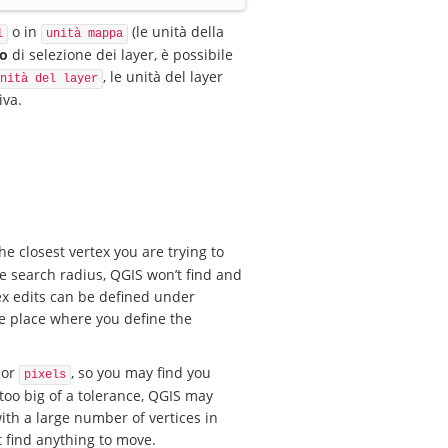
o in
(le unità della
l
unità mappa
o
di selezione dei layer, è possibile
, le unità del layer
nità del layer
iva.
he closest vertex you are trying to
he search radius, QGIS won’t find and
tex edits can be defined under
me place where you define the
or
, so you may find you
pixels
 too big of a tolerance, QGIS may
with a large number of vertices in
t find anything to move.