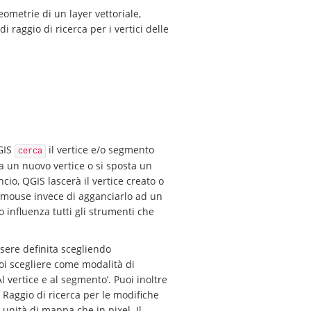
eometrie di un layer vettoriale,
raggio di ricerca per i vertici delle
QGIS
il vertice e/o segmento
cerca
ea un nuovo vertice o si sposta un
ncio, QGIS lascerà il vertice creato o
el mouse invece di agganciarlo ad un
 influenza tutti gli strumenti che
ssere definita scegliendo
uoi scegliere come modalità di
Al vertice e al segmento’. Puoi inoltre
 Raggio di ricerca per le modifiche
 unità di mappa che in pixel. Il