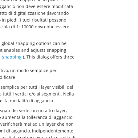
 aggancio non deve essere modificata
tto di digitalizzazione (lavorando
in piedi. I tuoi risultati possono
 scala di 1: 10000 dovrebbe essere
e global snapping options can be
 It enables and adjusts snapping
t_snapping
). This dialog offers three
 attivo, un modo semplice per
dificare
emplice per tutti i layer visibili del
tutti i vertici e/o ai segmenti. Nella
uesta modalità di aggancio.
snap dei vertici in un altro layer,
e e aumenta la tolleranza di aggancio
i verificherà mai ad un layer che non
zioni di aggancio, indipendentemente
curati di contrassegnare la casella di