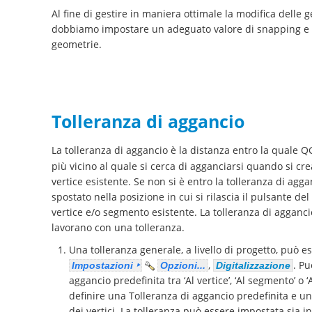
Al fine di gestire in maniera ottimale la modifica delle g
dobbiamo impostare un adeguato valore di snapping e di 
geometrie.
Tolleranza di aggancio
La tolleranza di aggancio è la distanza entro la quale 
più vicino al quale si cerca di agganciarsi quando si cr
vertice esistente. Se non si è entro la tolleranza di agga
spostato nella posizione in cui si rilascia il pulsante d
vertice e/o segmento esistente. La tolleranza di aggancio
lavorano con una tolleranza.
Una tolleranza generale, a livello di progetto, può e
,
. P
Impostazioni ‣
Opzioni...
Digitalizzazione
aggancio predefinita tra ‘Al vertice’, ‘Al segmento’ o ‘
definire una Tolleranza di aggancio predefinita e un
dei vertici. La tolleranza può essere impostata sia in