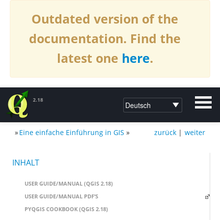
Outdated version of the
documentation. Find the
latest one
here
.
2.18
»
Eine einfache Einführung in GIS
»
zurück
|
weiter
DOCUMENTATION QGIS 2.18
INHALT
USER GUIDE/MANUAL (QGIS 2.18)
USER GUIDE/MANUAL PDF’S
PYQGIS COOKBOOK (QGIS 2.18)