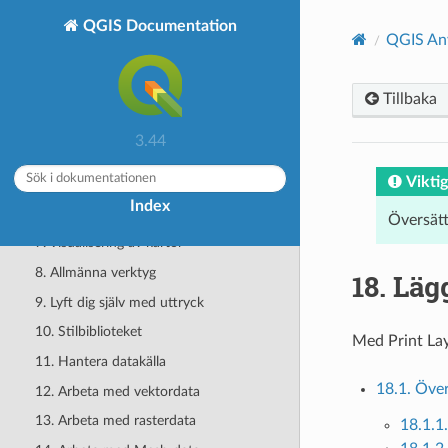
QGIS Desktop User Guide/Manual (QGIS
QGIS Documentation
3.44)
QGIS An
1. Komma igång
2. Arbeta med projektfiler
Tillbaka
3. QGIS grafiska gränssnitt
3.44
4. Bläddrarpanelen
Viktig
5. QGIS-konfiguration
Index
6. Arbeta med projektioner
Översät
7. Visualisering av kartor
8. Allmänna verktyg
18.
Lägg
9. Lyft dig själv med uttryck
10. Stilbiblioteket
Med Print Lay
11. Hantera datakälla
18.1. Över
12. Arbeta med vektordata
13. Arbeta med rasterdata
18.1.1