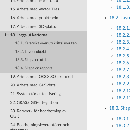
18.1.2
14. Arbeta med Mesh-data
18.1.3
15. Arbeta med Vector Tiles
18.2. Lay
16. Arbeta med punktmoln
17. Arbeta med 3D-plattor
18.2.1
18.2.2
18. Lägga ut kartorna
18.2.3
18.1. Översikt över utskriftslayouten
18.2.4.
18.2. Layoutobjekt
18.2.5
18.3. Skapa en utdata
18.2.6.
18.4. Skapa en rapport
18.2.7
19. Arbeta med OGC/ISO-protokoll
18.2.8
18.2.9
20. Arbeta med GPS-data
18.2.1
21. System för autentisering
18.2.1
22. GRASS GIS-integration
18.3. Ska
23. Ramverk för bearbetning av
QGIS
18.3.1.
24. Bearbetningsleverantörer och
18.3.2