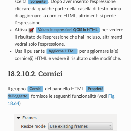
scelta
. Dopo aver inserito l’espressione
Sorgente
cliccare da qualche parte nella casella di testo prima
di aggiornare la cornice HTML, altrimenti si perde
l’espressione.
Attiva
per vedere
Valuta le espressioni QGIS in HTML
il risultato dell’espressione che hai incluso, altrimenti
vedrai solo l’espressione.
Usa il pulsante
per aggiornare la(e)
Aggiorna HTML
cornice(i) HTML e vedere il risultato delle modifiche.
18.2.10.2.
Cornici
Il gruppo
del pannello HTML
Cornici
Proprietà
fornisce le seguenti funzionalità (vedi
Fig.
dell’oggetto
18.64
):