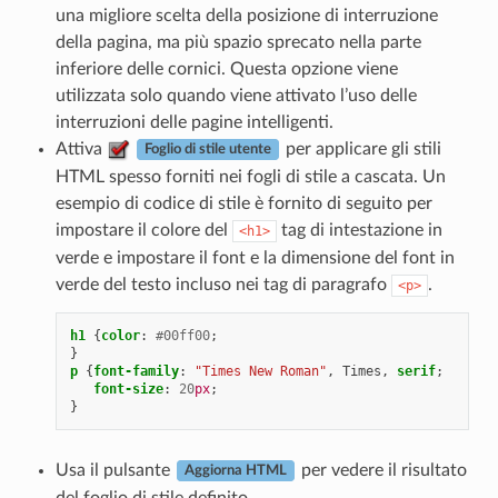
una migliore scelta della posizione di interruzione
della pagina, ma più spazio sprecato nella parte
inferiore delle cornici. Questa opzione viene
utilizzata solo quando viene attivato l’uso delle
interruzioni delle pagine intelligenti.
Attiva
per applicare gli stili
Foglio di stile utente
HTML spesso forniti nei fogli di stile a cascata. Un
esempio di codice di stile è fornito di seguito per
impostare il colore del
tag di intestazione in
<h1>
verde e impostare il font e la dimensione del font in
verde del testo incluso nei tag di paragrafo
.
<p>
h1
{
color
:
#00ff00
;
}
p
{
font-family
:
"Times New Roman"
,
Times
,
serif
;
font-size
:
20
px
;
}
Usa il pulsante
per vedere il risultato
Aggiorna HTML
del foglio di stile definito.