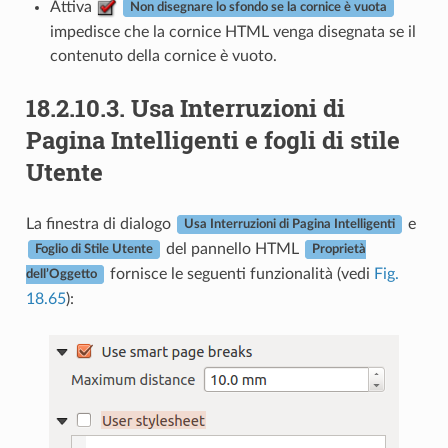
Attiva
Non disegnare lo sfondo se la cornice è vuota
impedisce che la cornice HTML venga disegnata se il
contenuto della cornice è vuoto.
18.2.10.3.
Usa Interruzioni di
Pagina Intelligenti e fogli di stile
Utente
La finestra di dialogo
e
Usa Interruzioni di Pagina Intelligenti
del pannello HTML
Foglio di Stile Utente
Proprietà
fornisce le seguenti funzionalità (vedi
Fig.
dell’Oggetto
18.65
):