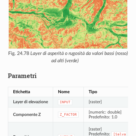
Fig. 24.78
Layer di asperità o rugosità da valori bassi (rosso)
ad alti (verde)
Parametri
Etichetta
Nome
Tipo
Layer di elevazione
[raster]
INPUT
[numeric: double]
Componente Z
Z_FACTOR
Predefinito: 1.0
[raster]
Predefinito:
[Salva