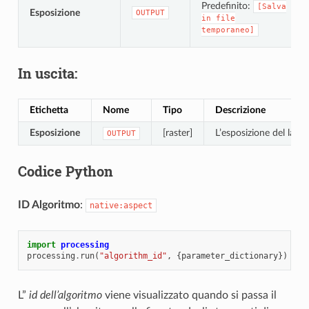
Predefinito:
[Salva
Esposizione
OUTPUT
in
file
temporaneo]
In uscita:
Etichetta
Nome
Tipo
Descrizione
Esposizione
[raster]
L’esposizione del layer
OUTPUT
Codice Python
ID Algoritmo
:
native:aspect
import
processing
processing
.
run
(
"algorithm_id"
,
{
parameter_dictionary
})
L”
id dell’algoritmo
viene visualizzato quando si passa il