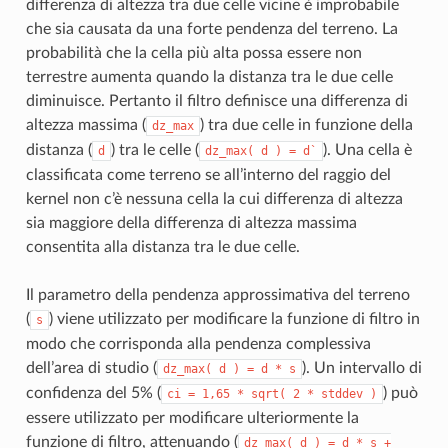
differenza di altezza tra due celle vicine è improbabile
che sia causata da una forte pendenza del terreno. La
probabilità che la cella più alta possa essere non
terrestre aumenta quando la distanza tra le due celle
diminuisce. Pertanto il filtro definisce una differenza di
altezza massima (
) tra due celle in funzione della
dz_max
distanza (
) tra le celle (
). Una cella è
d
dz_max(
d
)
=
d`
classificata come terreno se all’interno del raggio del
kernel non c’è nessuna cella la cui differenza di altezza
sia maggiore della differenza di altezza massima
consentita alla distanza tra le due celle.
Il parametro della pendenza approssimativa del terreno
(
) viene utilizzato per modificare la funzione di filtro in
s
modo che corrisponda alla pendenza complessiva
dell’area di studio (
). Un intervallo di
dz_max(
d
)
=
d
*
s
confidenza del 5% (
) può
ci
=
1,65
*
sqrt(
2
*
stddev
)
essere utilizzato per modificare ulteriormente la
funzione di filtro, attenuando (
dz_max(
d
)
=
d
*
s
+