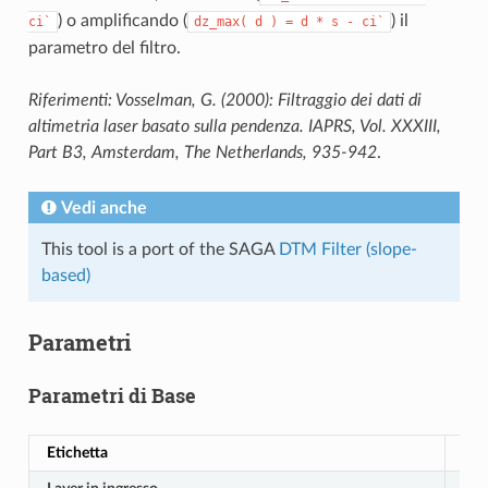
) o amplificando (
) il
ci`
dz_max(
d
)
=
d
*
s
-
ci`
parametro del filtro.
Riferimenti: Vosselman, G. (2000): Filtraggio dei dati di
altimetria laser basato sulla pendenza. IAPRS, Vol. XXXIII,
Part B3, Amsterdam, The Netherlands, 935-942
.
Vedi anche
This tool is a port of the SAGA
DTM Filter (slope-
based)
Parametri
Parametri di Base
Etichetta
No