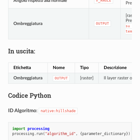
Angolo rispetto alla normale
V_ANGLE
Predefi
[raster]
Predefi
Ombreggiatura
OUTPUT
su
fil
tempor
In uscita:
Etichetta
Nome
Tipo
Descrizione
Ombreggiatura
[raster]
Il layer raster omb
OUTPUT
Codice Python
ID Algoritmo
:
native:hillshade
import
processing
processing
.
run
(
"algorithm_id"
,
{
parameter_dictionary
})