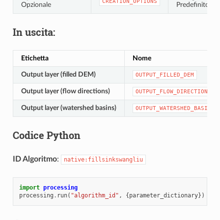
CREATION_OPTIONS
Opzionale
Predefinito: “”
In uscita:
Etichetta
Nome
Output layer (filled DEM)
OUTPUT_FILLED_DEM
Output layer (flow directions)
OUTPUT_FLOW_DIRECTIONS
Output layer (watershed basins)
OUTPUT_WATERSHED_BASINS
Codice Python
ID Algoritmo
:
native:fillsinkswangliu
import
processing
processing
.
run
(
"algorithm_id"
,
{
parameter_dictionary
})