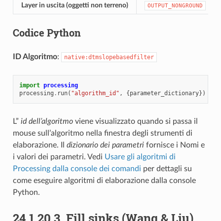
Layer in uscita (oggetti non terreno)
OUTPUT_NONGROUND
Codice Python
ID Algoritmo
:
native:dtmslopebasedfilter
import
processing
processing
.
run
(
"algorithm_id"
,
{
parameter_dictionary
})
L”
id dell’algoritmo
viene visualizzato quando si passa il
mouse sull’algoritmo nella finestra degli strumenti di
elaborazione. Il
dizionario dei parametri
fornisce i Nomi e
i valori dei parametri. Vedi
Usare gli algoritmi di
Processing dalla console dei comandi
per dettagli su
come eseguire algoritmi di elaborazione dalla console
Python.
24.1.20.3.
Fill sinks (Wang & Liu)