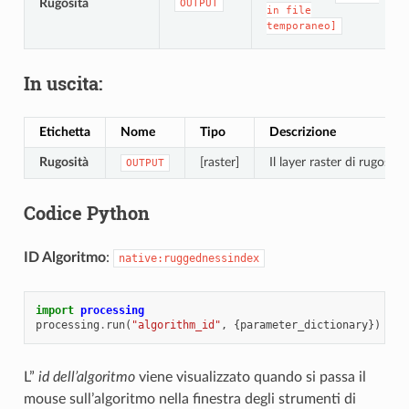
Rugosità
OUTPUT
in
file
temporaneo]
In uscita:
Etichetta
Nome
Tipo
Descrizione
Rugosità
[raster]
Il layer raster di rugosità 
OUTPUT
Codice Python
ID Algoritmo
:
native:ruggednessindex
import
processing
processing
.
run
(
"algorithm_id"
,
{
parameter_dictionary
})
L”
id dell’algoritmo
viene visualizzato quando si passa il
mouse sull’algoritmo nella finestra degli strumenti di