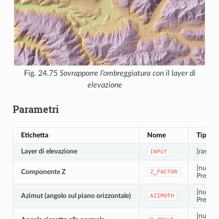
Fig. 24.75
Sovrapporre l’ombreggiatura con il layer di
elevazione
Parametri
Etichetta
Nome
Tipo
Layer di elevazione
[raster]
INPUT
[numeri
Componente Z
Z_FACTOR
Predefi
[numeri
Azimut (angolo sul piano orizzontale)
AZIMUTH
Predefi
[numeri