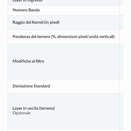
Layer in ingresso
IN
Numero Banda
BA
Raggio del Kernel (in pixel)
RA
Pendenza del terreno (%, dimensioni pixel/unità verticali)
TE
Modifiche al filtro
FI
Deviazione Standard
ST
Layer in uscita (terreno)
OU
Opzionale