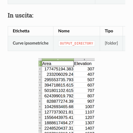
In uscita:
Etichetta
Nome
Tipo
De
Car
Curve ipsometriche
[folder]
OUTPUT_DIRECTORY
I n