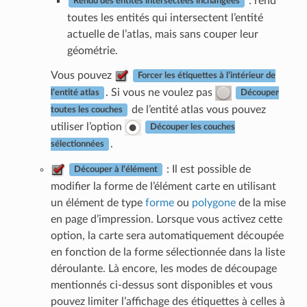
: rend
Rendu des entités intersectées inchangées
toutes les entités qui intersectent l’entité
actuelle de l’atlas, mais sans couper leur
géométrie.
Vous pouvez
Forcer les étiquettes à l’intérieur de
. Si vous ne voulez pas
l’entité atlas
Découper
de l’entité atlas vous pouvez
toutes les couches
utiliser l’option
Découper les couches
.
sélectionnées
: Il est possible de
Découper à l’élément
modifier la forme de l’élément carte en utilisant
un élément de type
forme
ou
polygone
de la mise
en page d’impression. Lorsque vous activez cette
option, la carte sera automatiquement découpée
en fonction de la forme sélectionnée dans la liste
déroulante. Là encore, les modes de découpage
mentionnés ci-dessus sont disponibles et vous
pouvez limiter l’affichage des étiquettes à celles à