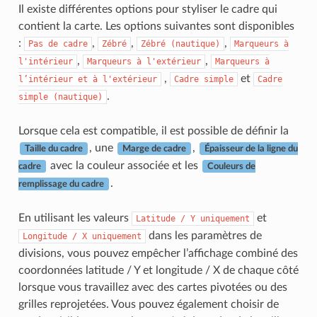
Il existe différentes options pour styliser le cadre qui
contient la carte. Les options suivantes sont disponibles
:
,
,
,
Pas
de
cadre
Zébré
Zébré
(nautique)
Marqueurs
à
,
,
l'intérieur
Marqueurs
à
l'extérieur
Marqueurs
à
,
et
l’intérieur
et
à
l'extérieur
Cadre
simple
Cadre
.
simple
(nautique)
Lorsque cela est compatible, il est possible de définir la
, une
,
Taille du cadre
Marge de cadre
Épaisseur de la ligne du
avec la couleur associée et les
cadre
Couleurs de
.
remplissage du cadre
En utilisant les valeurs
et
Latitude
/
Y
uniquement
dans les paramètres de
Longitude
/
X
uniquement
divisions, vous pouvez empêcher l’affichage combiné des
coordonnées latitude / Y et longitude / X de chaque côté
lorsque vous travaillez avec des cartes pivotées ou des
grilles reprojetées. Vous pouvez également choisir de