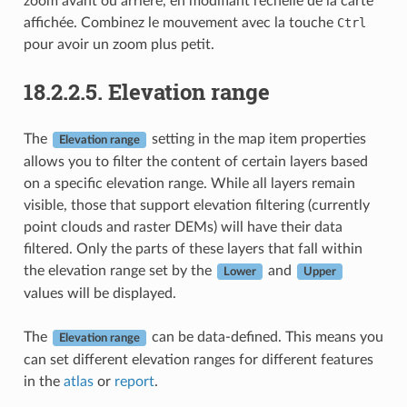
zoom avant ou arrière, en modifiant l’échelle de la carte
affichée. Combinez le mouvement avec la touche
Ctrl
pour avoir un zoom plus petit.
18.2.2.5.
Elevation range
The
setting in the map item properties
Elevation range
allows you to filter the content of certain layers based
on a specific elevation range. While all layers remain
visible, those that support elevation filtering (currently
point clouds and raster DEMs) will have their data
filtered. Only the parts of these layers that fall within
the elevation range set by the
and
Lower
Upper
values will be displayed.
The
can be data-defined. This means you
Elevation range
can set different elevation ranges for different features
in the
atlas
or
report
.