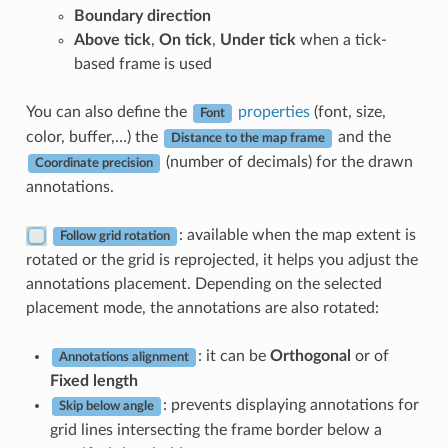
Boundary direction
Above tick
,
On tick
,
Under tick
when a tick-
based frame is used
You can also define the
properties
(font, size,
Font
color, buffer,…) the
and the
Distance to the map frame
(number of decimals) for the drawn
Coordinate precision
annotations.
: available when the map extent is
Follow grid rotation
rotated or the grid is reprojected, it helps you adjust the
annotations placement. Depending on the selected
placement mode, the annotations are also rotated:
: it can be
Orthogonal
or of
Annotations alignment
Fixed length
: prevents displaying annotations for
Skip below angle
grid lines intersecting the frame border below a