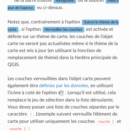
de la barre d’outils
ou le bouton
Navigation
Mise à
vu ci-dessus.
jour de l’aperçu
Notez que, contrairement à l’option
Suivre le thème de la
, si l’option
est activée et
carte
Verrouiller les couches
définie sur un thème de carte, les couches de l’objet
carte ne seront pas actualisées même si le thème de la
carte est mis à jour (en utilisant la fonction de
remplacement de thème) dans la fenêtre principale de
QGIS.
Les couches verrouillées dans l’objet carte peuvent
également être
définies par les données
, en utilisant
l’icône à coté de l’option
. Lorsqu’il est utilisé, cela
remplace le jeu de sélection dans la liste déroulante.
Vous devez passer une liste de couches séparées par le
caractère
. L’exemple suivant verrouille l’élément de
|
carte pour utiliser uniquement les couches
et
couche
1
:
couche
2