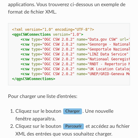
applications. Vous trouverez ci-dessous un exemple de
format de fichier XML.
<?xml version="1.0" encoding="UTF-8"?>
<qgsCSWConnections
version=
"1.0"
>
<csw
type=
"OGC CSW 2.0.2"
name=
"Data.gov CSW"
url=
"htt
<csw
type=
"OGC CSW 2.0.2"
name=
"Geonorge - National CS
<csw
type=
"OGC CSW 2.0.2"
name=
"Geoportale Nazionale -
<csw
type=
"OGC CSW 2.0.2"
name=
"LINZ Data Service"
url
<csw
type=
"OGC CSW 2.0.2"
name=
"Nationaal Georegister 
<csw
type=
"OGC CSW 2.0.2"
name=
"RNDT - Repertorio Nazi
<csw
type=
"OGC CSW 2.0.2"
name=
"UK Location Catalogue 
<csw
type=
"OGC CSW 2.0.2"
name=
"UNEP/GRID-Geneva Metad
</qgsCSWConnections>
Pour charger une liste d’entrées:
Cliquez sur le bouton
. Une nouvelle
Charger
fenêtre apparaîtra.
Cliquez sur le bouton
et accédez au fichier
Parcourir
XML des entrées que vous souhaitez charger.