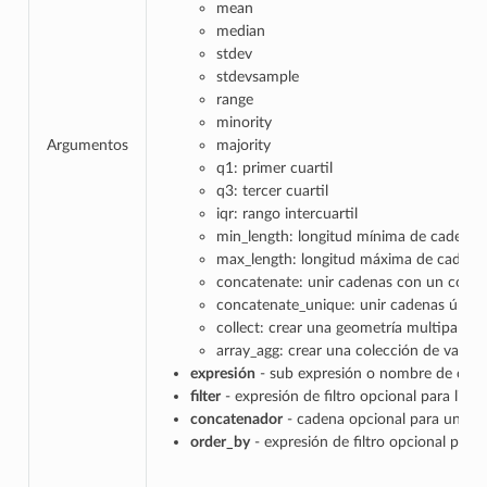
mean
median
stdev
stdevsample
range
minority
Argumentos
majority
q1: primer cuartil
q3: tercer cuartil
iqr: rango intercuartil
min_length: longitud mínima de cadena
max_length: longitud máxima de cadena
concatenate: unir cadenas con un conc
concatenate_unique: unir cadenas únic
collect: crear una geometría multiparte 
array_agg: crear una colección de valor
expresión
- sub expresión o nombre de cam
filter
- expresión de filtro opcional para limi
concatenador
- cadena opcional para unir v
order_by
- expresión de filtro opcional para