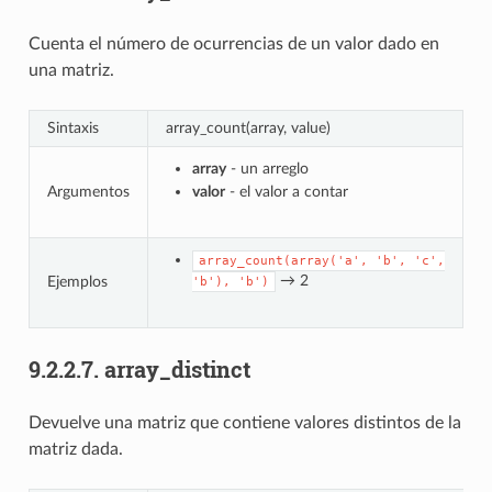
Cuenta el número de ocurrencias de un valor dado en
una matriz.
Sintaxis
array_count(array, value)
array
- un arreglo
Argumentos
valor
- el valor a contar
array_count(array('a',
'b',
'c',
→ 2
Ejemplos
'b'),
'b')
9.2.2.7.
array_distinct
Devuelve una matriz que contiene valores distintos de la
matriz dada.