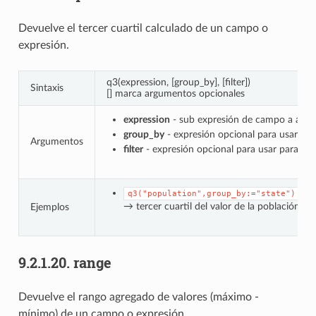
Devuelve el tercer cuartil calculado de un campo o
expresión.
q3(expression, [group_by], [filter])
Sintaxis
[] marca argumentos opcionales
expression
- sub expresión de campo a agre
group_by
- expresión opcional para usar par
Argumentos
filter
- expresión opcional para usar para filt
q3("population",group_by:="state")
→ tercer cuartil del valor de la población,
Ejemplos
9.2.1.20.
range
Devuelve el rango agregado de valores (máximo -
mínimo) de un campo o expresión.