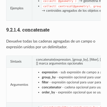
→ geometría multip
collect(
@geometry
)
collect(
centroid(@geometry),
group_by
Ejemplos
→ centroides agregados de los objetos espaci
9.2.1.4.
concatenate
Devuelve todas las cadenas agregadas de un campo o
expresión unidos por un delimitador.
concatenate(expression, [group_by], [filter], [con
Sintaxis
[] marca argumentos opcionales
expression
- sub expresión de campo a agre
group_by
- expresión opcional para usar par
filter
- expresión opcional para usar para filt
Argumentos
concatenator
- cadena opcional para usar par
order_by
- expresión opcional que se usa par