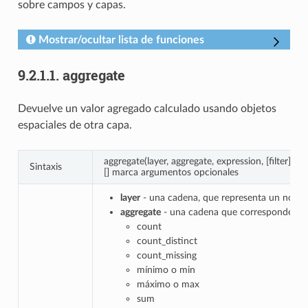
sobre campos y capas.
Mostrar/ocultar lista de funciones
9.2.1.1.
aggregate
Devuelve un valor agregado calculado usando objetos
espaciales de otra capa.
aggregate(layer, aggregate, expression, [filter], [
Sintaxis
[] marca argumentos opcionales
layer
- una cadena, que representa un nomb
aggregate
- una cadena que corresponde al ag
count
count_distinct
count_missing
mínimo o min
máximo o max
sum