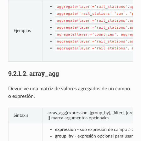
aggregate(layer:='rail_stations',aggre
aggregate('rail_stations','sum',
"pass
aggregate(layer:='rail_stations',aggre
aggregate(layer:='rail_stations',aggre
Ejemplos
agregate(layer:='countries',
aggregate
aggregate(layer:='rail_stations',aggre
aggregate(layer:='rail_stations',
aggr
9.2.1.2.
array_agg
Devuelve una matriz de valores agregados de un campo
o expresión.
array_agg(expression, [group_by], [filter], [order_
Sintaxis
[] marca argumentos opcionales
expression
- sub expresión de campo a agre
group_by
- expresión opcional para usar par