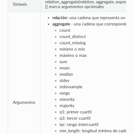
relation_aggregate(relation, aggregate, expression
Sintaxis
[] marca argumentos opcionales
relación
: una cadena que representa un ID d
aggregate
- una cadena que corresponde al ag
count
count_distinct
count_missing
mínimo o min
máximo o max
sum
mean
median
stdev
stdevsample
range
minority
Argumentos
majority
q1: primer cuartil
q3: tercer cuartil
iqr: rango intercuartil
min_length: longitud mínima de cadena