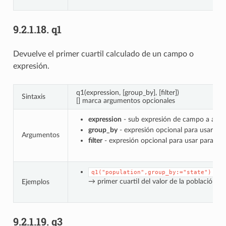
9.2.1.18.
q1
Devuelve el primer cuartil calculado de un campo o
expresión.
q1(expression, [group_by], [filter])
Sintaxis
[] marca argumentos opcionales
expression
- sub expresión de campo a agre
group_by
- expresión opcional para usar par
Argumentos
filter
- expresión opcional para usar para filt
q1("population",group_by:="state")
→ primer cuartil del valor de la población,
Ejemplos
9.2.1.19.
q3