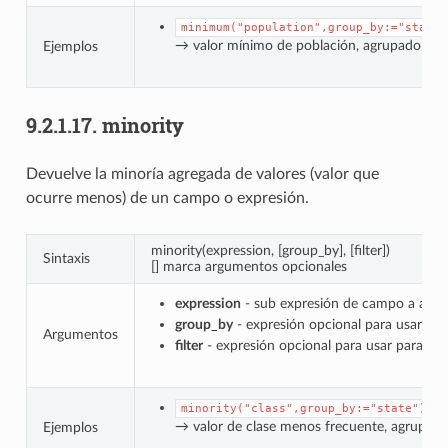
minimum("population",group_by:="state"
→ valor mínimo de población, agrupado por
Ejemplos
9.2.1.17.
minority
Devuelve la minoría agregada de valores (valor que
ocurre menos) de un campo o expresión.
minority(expression, [group_by], [filter])
Sintaxis
[] marca argumentos opcionales
expression
- sub expresión de campo a agre
group_by
- expresión opcional para usar par
Argumentos
filter
- expresión opcional para usar para filt
minority("class",group_by:="state")
→ valor de clase menos frecuente, agrupad
Ejemplos