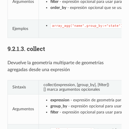
Argumentos
filter
- expresión opcional para usar para filt
order_by
- expresión opcional que se usa par
→ 
array_agg("name",group_by:="state")
Ejemplos
9.2.1.3.
collect
Devuelve la geometría multiparte de geometrías
agregadas desde una expresión
collect(expression, [group_by], [filter])
Sintaxis
[] marca argumentos opcionales
expression
- expresión de geometría para ag
group_by
- expresión opcional para usar par
Argumentos
filter
- expresión opcional para usar para filt