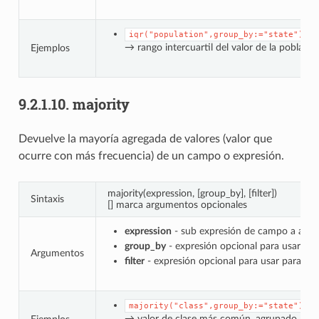
iqr("population",group_by:="state")
→ rango intercuartil del valor de la poblac
Ejemplos
9.2.1.10.
majority
Devuelve la mayoría agregada de valores (valor que
ocurre con más frecuencia) de un campo o expresión.
majority(expression, [group_by], [filter])
Sintaxis
[] marca argumentos opcionales
expression
- sub expresión de campo a agre
group_by
- expresión opcional para usar par
Argumentos
filter
- expresión opcional para usar para filt
majority("class",group_by:="state")
→ valor de clase más común, agrupado por