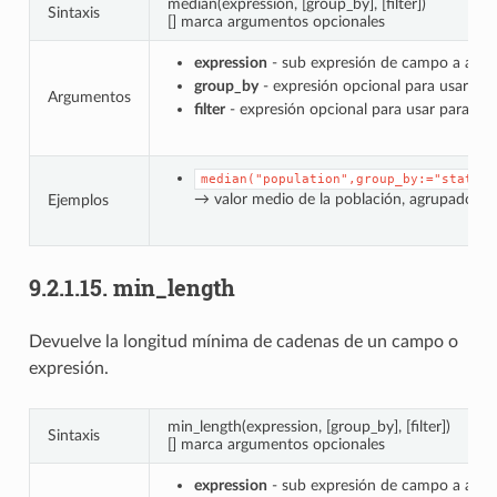
median(expression, [group_by], [filter])
Sintaxis
[] marca argumentos opcionales
expression
- sub expresión de campo a agre
group_by
- expresión opcional para usar par
Argumentos
filter
- expresión opcional para usar para filt
median("population",group_by:="state")
→ valor medio de la población, agrupado p
Ejemplos
9.2.1.15.
min_length
Devuelve la longitud mínima de cadenas de un campo o
expresión.
min_length(expression, [group_by], [filter])
Sintaxis
[] marca argumentos opcionales
expression
- sub expresión de campo a agre