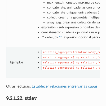
max_length: longitud máxima de cadena
concatenate: unir cadenas con un conc
concatenate_unique: unir cadenas únic
collect: crear una geometría multiparte 
array_agg: crear una colección de valor
expresión
- sub expresión o nombre de cam
concatenator
- cadena opcional a usar para 
** order_by
**
: expresión opcional para orde
relation_aggregate(relation:='my_relat
relation_aggregate('my_relation','sum'
Ejemplos
relation_aggregate('my_relation','conc
relation_aggregate('my_relation','arra
Otras lecturas:
Establecer relaciones entre varias capas
9.2.1.22.
stdev