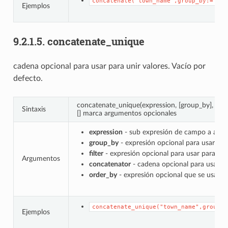
concatenate("town_name",group_by:="sta
Ejemplos
9.2.1.5.
concatenate_unique
cadena opcional para usar para unir valores. Vacío por
defecto.
concatenate_unique(expression, [group_by], [filte
Sintaxis
[] marca argumentos opcionales
expression
- sub expresión de campo a agre
group_by
- expresión opcional para usar par
filter
- expresión opcional para usar para filt
Argumentos
concatenator
- cadena opcional para usar par
order_by
- expresión opcional que se usa par
concatenate_unique("town_name",group_b
Ejemplos