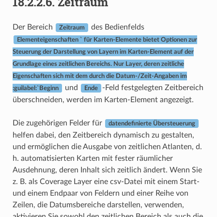
18.2.2.6.
Zeitraum
Der Bereich
des Bedienfelds
Zeitraum
Elementeigenschaften ` für Karten-Elemente bietet Optionen zur
Steuerung der Darstellung von Layern im Karten-Element auf der
Grundlage eines zeitlichen Bereichs. Nur Layer, deren zeitliche
Eigenschaften sich mit dem durch die Datum-/Zeit-Angaben im
und
-Feld festgelegten Zeitbereich
:guilabel:`Beginn
Ende
überschneiden, werden im Karten-Element angezeigt.
Die zugehörigen Felder für
datendefinierte Übersteuerung
helfen dabei, den Zeitbereich dynamisch zu gestalten,
und ermöglichen die Ausgabe von zeitlichen Atlanten, d.
h. automatisierten Karten mit fester räumlicher
Ausdehnung, deren Inhalt sich zeitlich ändert. Wenn Sie
z. B. als Coverage Layer eine csv-Datei mit einem Start-
und einem Endpaar von Feldern und einer Reihe von
Zeilen, die Datumsbereiche darstellen, verwenden,
aktivieren Sie sowohl den zeitlichen Bereich als auch die