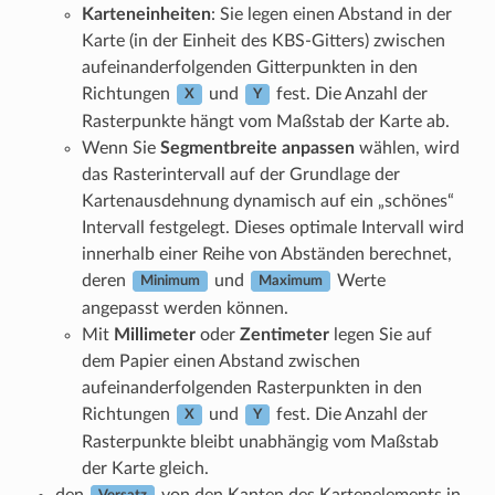
Karteneinheiten
: Sie legen einen Abstand in der
Karte (in der Einheit des KBS-Gitters) zwischen
aufeinanderfolgenden Gitterpunkten in den
Richtungen
und
fest. Die Anzahl der
X
Y
Rasterpunkte hängt vom Maßstab der Karte ab.
Wenn Sie
Segmentbreite anpassen
wählen, wird
das Rasterintervall auf der Grundlage der
Kartenausdehnung dynamisch auf ein „schönes“
Intervall festgelegt. Dieses optimale Intervall wird
innerhalb einer Reihe von Abständen berechnet,
deren
und
Werte
Minimum
Maximum
angepasst werden können.
Mit
Millimeter
oder
Zentimeter
legen Sie auf
dem Papier einen Abstand zwischen
aufeinanderfolgenden Rasterpunkten in den
Richtungen
und
fest. Die Anzahl der
X
Y
Rasterpunkte bleibt unabhängig vom Maßstab
der Karte gleich.
den
von den Kanten des Kartenelements in