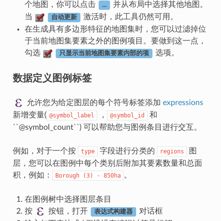
个地图，你可以点击
并从布局中选择其他地图。
...
当
激活时，此工具仍然可用。
自动更新
在生成具有多边形特征的地图集时，您可以过滤掉位
于当前地图集要素之外的图例项目。要做到这一点，
勾选
选项。
只显示当前地图集要素内部的项
数据定义图例标签
允许您为给定图层的每个符号标签添加
expressions
新增变量(
，
和
@symbol_label
@symbol_id
``@symbol_count``) 可以帮助您与图例条目进行交互。
例如，对于一个按
字段进行分类的
图
type
regions
层，您可以在图例中每个类别后附加其要素数量和总面
积，例如：
。
Borough
(3)
-
850ha
在图例树中选择图层条目
按
按钮，打开
对话框
表达式构建器