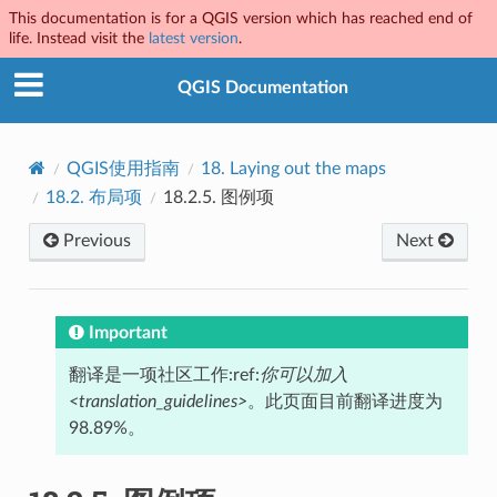
This documentation is for a QGIS version which has reached end of
life. Instead visit the
latest version
.
QGIS Documentation
QGIS使用指南
18.
Laying out the maps
18.2.
布局项
18.2.5.
图例项
Previous
Next
Important
翻译是一项社区工作:ref:
你可以加入
<translation_guidelines>
。此页面目前翻译进度为
98.89%。