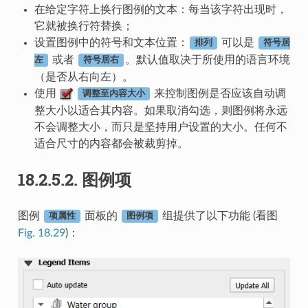
在给定字符上换行图例的文本：每当该字符出现时，
它就被换行符替换；
设置图例中的符号和文本位置：
可以是
排列
符号居
或者
。默认值取决于所使用的语言环境
左
符号居右
（是否从右向左）。
使用
来控制图例是否应该自动调
调整至内容大小
整大小以适合其内容。如果取消勾选，则图例将永远
不会调整大小，而只是坚持用户设置的大小。任何不
适合尺寸的内容都会被裁剪掉。
18.2.5.2.
图例项
图例
面板的
组提供了以下功能 (看图
项属性
图例项
Fig. 18.29
)：