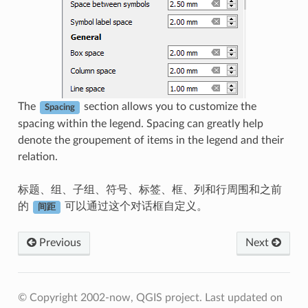
The
section allows you to customize the
Spacing
spacing within the legend. Spacing can greatly help
denote the groupement of items in the legend and their
relation.
标题、组、子组、符号、标签、框、列和行周围和之前
的
可以通过这个对话框自定义。
间距
Previous
Next
© Copyright 2002-now, QGIS project.
Last updated on