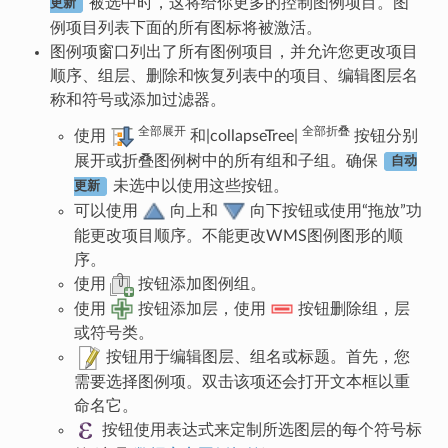
被选中时，这将给你更多的控制图例项目。图
更新
例项目列表下面的所有图标将被激活。
图例项窗口列出了所有图例项目，并允许您更改项目
顺序、组层、删除和恢复列表中的项目、编辑图层名
称和符号或添加过滤器。
全部展开
全部折叠
使用
和|collapseTree|
按钮分别
展开或折叠图例树中的所有组和子组。确保
自动
未选中以使用这些按钮。
更新
可以使用
向上和
向下按钮或使用“拖放”功
能更改项目顺序。不能更改WMS图例图形的顺
序。
使用
按钮添加图例组。
使用
按钮添加层，使用
按钮删除组，层
或符号类。
按钮用于编辑图层、组名或标题。首先，您
需要选择图例项。双击该项还会打开文本框以重
命名它。
按钮使用表达式来定制所选图层的每个符号标