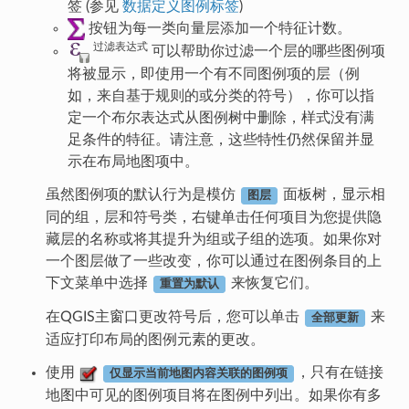
签 (参见
数据定义图例标签
)
按钮为每一类向量层添加一个特征计数。
过滤表达式
可以帮助你过滤一个层的哪些图例项
将被显示，即使用一个有不同图例项的层（例
如，来自基于规则的或分类的符号），你可以指
定一个布尔表达式从图例树中删除，样式没有满
足条件的特征。请注意，这些特性仍然保留并显
示在布局地图项中。
虽然图例项的默认行为是模仿
面板树，显示相
图层
同的组，层和符号类，右键单击任何项目为您提供隐
藏层的名称或将其提升为组或子组的选项。如果你对
一个图层做了一些改变，你可以通过在图例条目的上
下文菜单中选择
来恢复它们。
重置为默认
在QGIS主窗口更改符号后，您可以单击
来
全部更新
适应打印布局的图例元素的更改。
使用
，只有在链接
仅显示当前地图内容关联的图例项
地图中可见的图例项目将在图例中列出。如果你有多