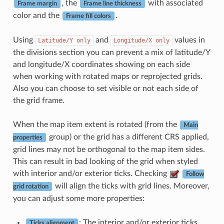
, the
with associated
Frame margin
Frame line thickness
color and the
.
Frame fill colors
Using
and
values in
Latitude/Y
only
Longitude/X
only
the divisions section you can prevent a mix of latitude/Y
and longitude/X coordinates showing on each side
when working with rotated maps or reprojected grids.
Also you can choose to set visible or not each side of
the grid frame.
When the map item extent is rotated (from the
Main
group) or the grid has a different CRS applied,
properties
grid lines may not be orthogonal to the map item sides.
This can result in bad looking of the grid when styled
with interior and/or exterior ticks. Checking
Follow
will align the ticks with grid lines. Moreover,
grid rotation
you can adjust some more properties:
: The interior and/or exterior ticks
Ticks alignment