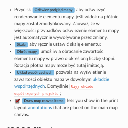
Przycisk
aby odświeżyć
Odśwież podgląd mapy
renderowanie elementu mapy, jeśli widok na płótnie
mapy został zmodyfikowany. Zauważ, że w
większości przypadków odświeżenie elementu mapy
jest automatycznie wywoływane przez zmiany.
aby ręcznie ustawić skalę elementu;
Skala
umożliwia obracanie zawartości
Obrót mapy
elementu mapy w prawo o określoną liczbę stopni.
Rotacja płótna mapy może być tutaj imitacją.
pozwala na wyświetlenie
Układ współrzędnych
zawartości obiektu mapa w dowolnym
układzie
współrzędnych
. Domyślnie
Użyj
układu
;
współrzędnych
projektu
lets you show in the print
Draw map canvas items
layout
annotations
that are placed on the main map
canvas.