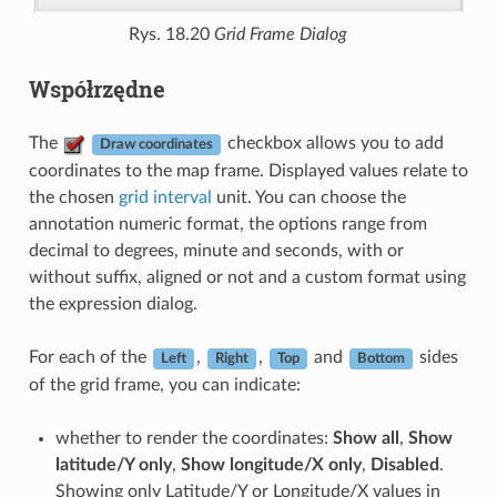
Rys. 18.20
Grid Frame Dialog
Współrzędne
The
checkbox allows you to add
Draw coordinates
coordinates to the map frame. Displayed values relate to
the chosen
grid interval
unit. You can choose the
annotation numeric format, the options range from
decimal to degrees, minute and seconds, with or
without suffix, aligned or not and a custom format using
the expression dialog.
For each of the
,
,
and
sides
Left
Right
Top
Bottom
of the grid frame, you can indicate:
whether to render the coordinates:
Show all
,
Show
latitude/Y only
,
Show longitude/X only
,
Disabled
.
Showing only Latitude/Y or Longitude/X values in