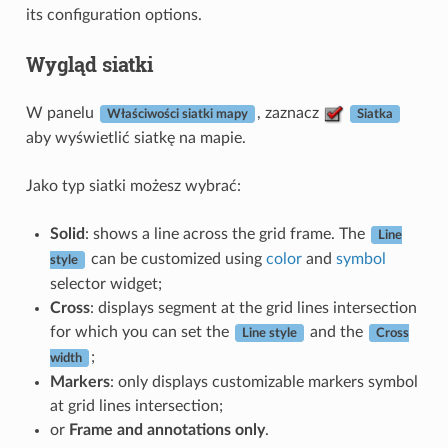
its configuration options.
Wygląd siatki
W panelu
, zaznacz
Właściwości siatki mapy
Siatka
aby wyświetlić siatkę na mapie.
Jako typ siatki możesz wybrać:
Solid
: shows a line across the grid frame. The
Line
can be customized using
color
and
symbol
style
selector widget;
Cross
: displays segment at the grid lines intersection
for which you can set the
and the
Line style
Cross
;
width
Markers
: only displays customizable markers symbol
at grid lines intersection;
or
Frame and annotations only
.