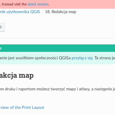
 Instead visit the
latest version
.
nik użytkownika QGIS
18.
Redakcja map
i
e
enie jest wysiłkiem społeczności QGISa
przyłącz się
. Ta strona 
akcja map
m druku i raportom możesz tworzyć mapy i atlasy, a następnie j
view of the Print Layout