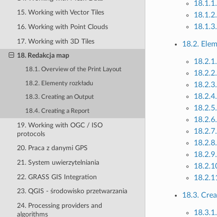
18.1.1
15. Working with Vector Tiles
18.1.2
18.1.3
16. Working with Point Clouds
17. Working with 3D Tiles
18.2. Ele
18. Redakcja map
18.2.1
18.1. Overview of the Print Layout
18.2.2
18.2. Elementy rozkładu
18.2.3
18.2.4
18.3. Creating an Output
18.2.5
18.4. Creating a Report
18.2.6
19. Working with OGC / ISO
18.2.7
protocols
18.2.8
20. Praca z danymi GPS
18.2.9.
21. System uwierzytelniania
18.2.1
22. GRASS GIS Integration
18.2.1
23. QGIS - środowisko przetwarzania
18.3. Cre
24. Processing providers and
18.3.1.
algorithms