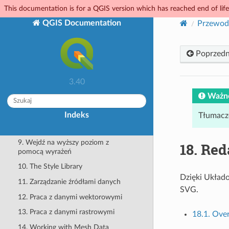
(QGIS 3.40)
This documentation is for a QGIS version which has reached end of life.
1. Pierwsze kroki
QGIS Documentation
Przewod
2. Praca z plikami projektów
3. QGIS GUI
Poprzedn
4. The Browser panel
3.40
5. QGIS Configuration
Ważn
6. Praca z układami współrzędnych
7. Redakcja map
Indeks
Tłumacz
8. Podstawowe narzędzia
9. Wejdź na wyższy poziom z
18.
Red
pomocą wyrażeń
10. The Style Library
Dzięki Układo
11. Zarządzanie źródłami danych
SVG.
12. Praca z danymi wektorowymi
13. Praca z danymi rastrowymi
18.1. Over
14. Working with Mesh Data