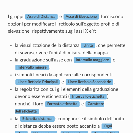
I gruppi
e
forniscono
Asse di Distanza
Asse di Elevazione
opzioni per modificare il reticolo sull’oggetto profilo di
elevazione, rispettivamente sugli assi X e Y:
la visualizzazione della distanza
, che permette
Unità
di sovrascrivere l’unità di misura della mappa.
la graduazione sull’asse con
e
Intervallo maggiore
.
Intervallo minore
i simboli lineari da applicare alle corrispondenti
e
.
Linee Reticolo Principali
Linee Reticolo Secondarie
la regolarità con cui gli elementi della graduazione
devono essere etichettati (
),
Intervallo etichetta
nonché il loro
e
Formato etichetta
Carattere
.
dell’etichetta
la
: configura se il simbolo dell’unità
Etichetta distanza
di distanza debba essere posto accanto a
Ogni