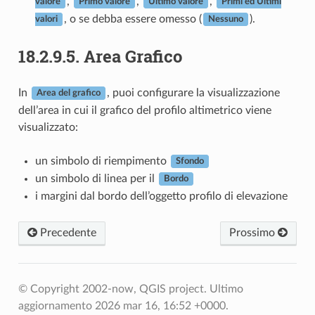
,
,
,
valore
Primo valore
Ultimo valore
Primi ed Ultimi
, o se debba essere omesso (
).
valori
Nessuno
18.2.9.5.
Area Grafico
In
, puoi configurare la visualizzazione
Area del grafico
dell’area in cui il grafico del profilo altimetrico viene
visualizzato:
un simbolo di riempimento
Sfondo
un simbolo di linea per il
Bordo
i margini dal bordo dell’oggetto profilo di elevazione
Precedente
Prossimo
© Copyright 2002-now, QGIS project.
Ultimo
aggiornamento 2026 mar 16, 16:52 +0000.