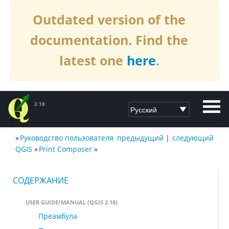
Outdated version of the
documentation. Find the
latest one
here
.
2.18
»
Руководство пользователя
предыдущий
|
следующий
ДОКУМЕНТАЦИЯ QGIS2.18
QGIS
»
Print Composer
»
СОДЕРЖАНИЕ
USER GUIDE/MANUAL (QGIS 2.18)
Преамбула