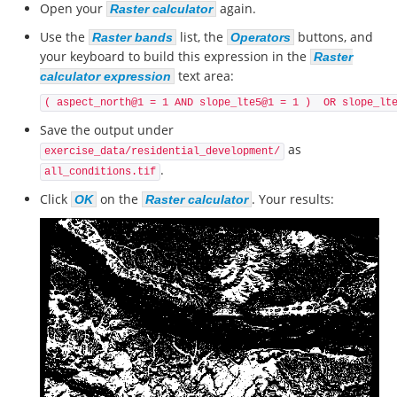
Open your
again.
Raster calculator
Use the
list, the
buttons, and
Raster bands
Operators
your keyboard to build this expression in the
Raster
text area:
calculator expression
( aspect_north@1 = 1 AND slope_lte5@1 = 1 ) OR slope_lt
Save the output under
as
exercise_data/residential_development/
.
all_conditions.tif
Click
on the
. Your results:
OK
Raster calculator