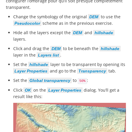
configurer l’ombrage pour qu’il soit presque complètement
transparent.
Change the symbology of the original
to use the
DEM
scheme as in the previous exercise.
Pseudocolor
Hide all the layers except the
and
DEM
hillshade
layers.
Click and drag the
to be beneath the
DEM
hillshade
layer in the
.
Layers list
Set the
layer to be transparent by opening its
hillshade
and go to the
tab.
Layer Properties
Transparency
Set the
to
:
Global transparency
50%
Click
on the
dialog. You’ll get a
OK
Layer Properties
result like this: