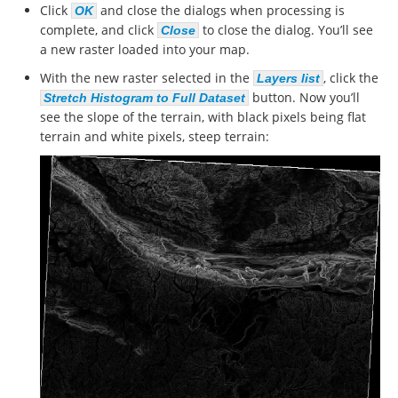
Click
and close the dialogs when processing is
OK
complete, and click
to close the dialog. You’ll see
Close
a new raster loaded into your map.
With the new raster selected in the
, click the
Layers list
button. Now you’ll
Stretch Histogram to Full Dataset
see the slope of the terrain, with black pixels being flat
terrain and white pixels, steep terrain: