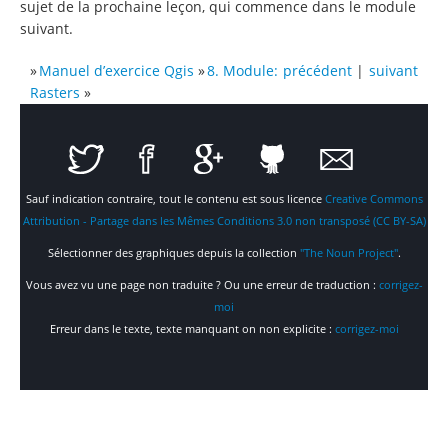
sujet de la prochaine leçon, qui commence dans le module
suivant.
»
Manuel d’exercice Qgis
»
8. Module:
précédent
|
suivant
Rasters
»
Sauf indication contraire, tout le contenu est sous licence
Creative Commons
Attribution - Partage dans les Mêmes Conditions 3.0 non transposé (CC BY-SA)
Sélectionner des graphiques depuis la collection
"The Noun Project"
.
Vous avez vu une page non traduite ? Ou une erreur de traduction :
corrigez-
moi
Erreur dans le texte, texte manquant on non explicite :
corrigez-moi