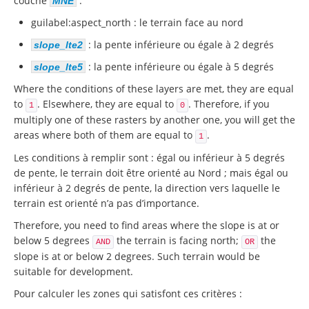
couche
:
MNE
guilabel:
aspect_north
: le terrain face au nord
: la pente inférieure ou égale à 2 degrés
slope_lte2
: la pente inférieure ou égale à 5 degrés
slope_lte5
Where the conditions of these layers are met, they are equal
to
. Elsewhere, they are equal to
. Therefore, if you
1
0
multiply one of these rasters by another one, you will get the
areas where both of them are equal to
.
1
Les conditions à remplir sont : égal ou inférieur à 5 degrés
de pente, le terrain doit être orienté au Nord ; mais égal ou
inférieur à 2 degrés de pente, la direction vers laquelle le
terrain est orienté n’a pas d’importance.
Therefore, you need to find areas where the slope is at or
below 5 degrees
the terrain is facing north;
the
AND
OR
slope is at or below 2 degrees. Such terrain would be
suitable for development.
Pour calculer les zones qui satisfont ces critères :