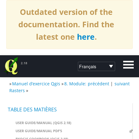
Outdated version of the
documentation. Find the
latest one
here
.
2.18
»
Manuel d’exercice Qgis
»
8. Module:
précédent
|
suivant
DOCUMENTATION DE QGIS2.18
Rasters
»
TABLE DES MATIÈRES
USER GUIDE/MANUAL (QGIS 2.18)
USER GUIDE/MANUAL PDF’S
PYQGIS COOKBOOK (QGIS 2.18)