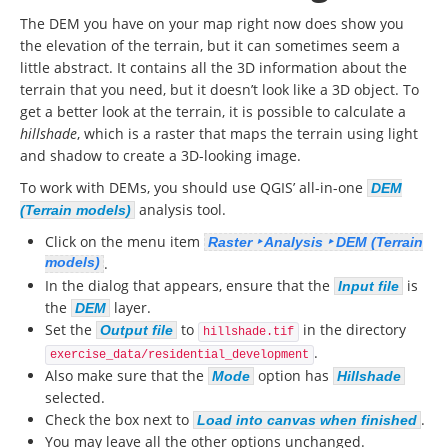
The DEM you have on your map right now does show you
the elevation of the terrain, but it can sometimes seem a
little abstract. It contains all the 3D information about the
terrain that you need, but it doesn’t look like a 3D object. To
get a better look at the terrain, it is possible to calculate a
hillshade
, which is a raster that maps the terrain using light
and shadow to create a 3D-looking image.
To work with DEMs, you should use QGIS’ all-in-one
DEM
analysis tool.
(Terrain models)
Click on the menu item
Raster ‣ Analysis ‣ DEM (Terrain
models)
.
In the dialog that appears, ensure that the
is
Input file
the
layer.
DEM
Set the
to
in the directory
Output file
hillshade.tif
.
exercise_data/residential_development
Also make sure that the
option has
Mode
Hillshade
selected.
Check the box next to
.
Load into canvas when finished
You may leave all the other options unchanged.