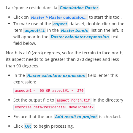
La réponse réside dans la
.
Calculatrice Raster
Click on
to start this tool.
Raster > Raster calculator...
To make use of the
dataset, double-click on the
aspect
item
in the
list on the left. It
aspect@1
Raster bands
will appear in the
text
Raster calculator expression
field below.
North is at 0 (zero) degrees, so for the terrain to face north,
its aspect needs to be greater than 270 degrees and less
than 90 degrees.
In the
field, enter this
Raster calculator expression
expression:
aspect@1 <= 90 OR aspect@1 >= 270
Set the output file to
in the directory
aspect_north.tif
.
exercise_data/residential_development/
Ensure that the box
is checked.
Add result to project
Click
to begin processing.
OK