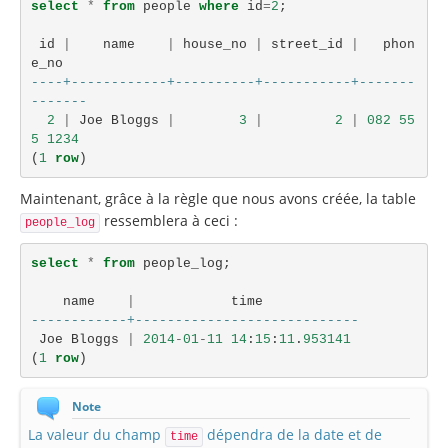
select
*
from
people
where
id
=
2
;
id
|
name
|
house_no
|
street_id
|
phon
e_no
----+------------+----------+-----------+-------
-------
2
|
Joe
Bloggs
|
3
|
2
|
082
55
5
1234
(
1
row
)
Maintenant, grâce à la règle que nous avons créée, la table
ressemblera à ceci :
people_log
select
*
from
people_log
;
name
|
time
------------+----------------------------
Joe
Bloggs
|
2014
-
01
-
11
14
:
15
:
11
.
953141
(
1
row
)
Note
La valeur du champ
dépendra de la date et de
time