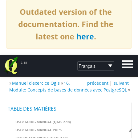
Outdated version of the
documentation. Find the
latest one
here
.
2.18
»
Manuel d’exercice Qgis
»
16.
précédent
|
suivant
DOCUMENTATION DE QGIS2.18
Module: Concepts de bases de données avec PostgreSQL
»
TABLE DES MATIÈRES
USER GUIDE/MANUAL (QGIS 2.18)
USER GUIDE/MANUAL PDF’S
PYQGIS COOKBOOK (QGIS 2.18)