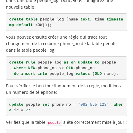
dans une table people_log. Donc, vous configurez une
nouvelle table :
create
table
people_log
(
name
text
,
time
timesta
mp
default
NOW
());
Vous pouvez ensuite créer une règle qui trace tout
changement de la colonne phone_no de la table people
dans la table people_log:
create
rule
people_log
as
on
update
to
people
where
NEW
.
phone_no
<>
OLD
.
phone_no
do
insert
into
people_log
values
(
OLD
.
name
);
Pour vérifier le bon fonctionnement de la règle, modifions
un numéro de téléphone:
update
people
set
phone_no
=
'082 555 1234'
wher
e
id
=
2
;
Vérifiez que la table
a été correctement mise à jour :
people